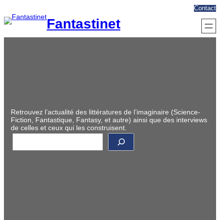
Aller
Contact
au
Fantastinet
contenu
Retrouvez l’actualité des littératures de l’imaginaire (Science-
Fiction, Fantastique, Fantasy, et autre) ainsi que des interviews
de celles et ceux qui les construisent.
R
e
c
h
e
r
c
h
e
r