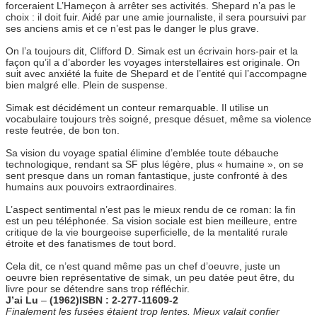
forceraient L’Hameçon à arrêter ses activités. Shepard n’a pas le
choix : il doit fuir. Aidé par une amie journaliste, il sera poursuivi par
ses anciens amis et ce n’est pas le danger le plus grave.
On l’a toujours dit, Clifford D. Simak est un écrivain hors-pair et la
façon qu’il a d’aborder les voyages interstellaires est originale. On
suit avec anxiété la fuite de Shepard et de l’entité qui l’accompagne
bien malgré elle. Plein de suspense.
Simak est décidément un conteur remarquable. Il utilise un
vocabulaire toujours très soigné, presque désuet, même sa violence
reste feutrée, de bon ton.
Sa vision du voyage spatial élimine d’emblée toute débauche
technologique, rendant sa SF plus légère, plus « humaine », on se
sent presque dans un roman fantastique, juste confronté à des
humains aux pouvoirs extraordinaires.
L’aspect sentimental n’est pas le mieux rendu de ce roman: la fin
est un peu téléphonée. Sa vision sociale est bien meilleure, entre
critique de la vie bourgeoise superficielle, de la mentalité rurale
étroite et des fanatismes de tout bord.
Cela dit, ce n’est quand même pas un chef d’oeuvre, juste un
oeuvre bien représentative de simak, un peu datée peut être, du
livre pour se détendre sans trop réfléchir.
J’ai Lu
–
(1962)ISBN : 2-277-11609-2
Finalement les fusées étaient trop lentes. Mieux valait confier