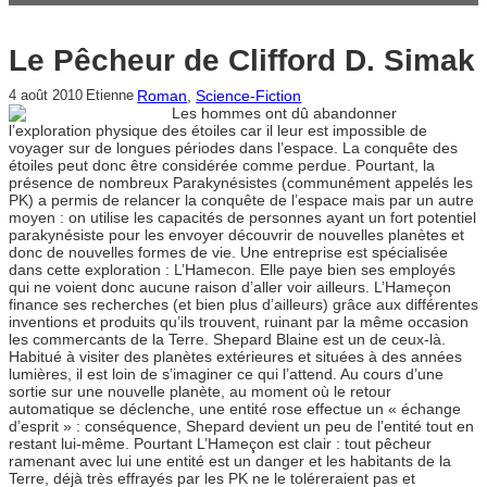
Le Pêcheur de Clifford D. Simak
Roman
, 
Science-Fiction
4 août 2010
Etienne
Les hommes ont dû abandonner
l’exploration physique des étoiles car il leur est impossible de
voyager sur de longues périodes dans l’espace. La conquête des
étoiles peut donc être considérée comme perdue. Pourtant, la
présence de nombreux Parakynésistes (communément appelés les
PK) a permis de relancer la conquête de l’espace mais par un autre
moyen : on utilise les capacités de personnes ayant un fort potentiel
parakynésiste pour les envoyer découvrir de nouvelles planètes et
donc de nouvelles formes de vie. Une entreprise est spécialisée
dans cette exploration : L’Hamecon. Elle paye bien ses employés
qui ne voient donc aucune raison d’aller voir ailleurs. L’Hameçon
finance ses recherches (et bien plus d’ailleurs) grâce aux différentes
inventions et produits qu’ils trouvent, ruinant par la même occasion
les commercants de la Terre. Shepard Blaine est un de ceux-là.
Habitué à visiter des planètes extérieures et situées à des années
lumières, il est loin de s’imaginer ce qui l’attend. Au cours d’une
sortie sur une nouvelle planète, au moment où le retour
automatique se déclenche, une entité rose effectue un « échange
d’esprit » : conséquence, Shepard devient un peu de l’entité tout en
restant lui-même. Pourtant L’Hameçon est clair : tout pêcheur
ramenant avec lui une entité est un danger et les habitants de la
Terre, déjà très effrayés par les PK ne le toléreraient pas et