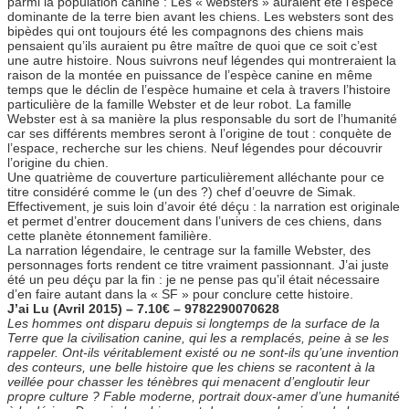
parmi la population canine : Les « websters » auraient été l’espèce
dominante de la terre bien avant les chiens. Les websters sont des
bipèdes qui ont toujours été les compagnons des chiens mais
pensaient qu’ils auraient pu être maître de quoi que ce soit c’est
une autre histoire. Nous suivrons neuf légendes qui montreraient la
raison de la montée en puissance de l’espèce canine en même
temps que le déclin de l’espèce humaine et cela à travers l’histoire
particulière de la famille Webster et de leur robot. La famille
Webster est à sa manière la plus responsable du sort de l’humanité
car ses différents membres seront à l’origine de tout : conquète de
l’espace, recherche sur les chiens. Neuf légendes pour découvrir
l’origine du chien.
Une quatrième de couverture particulièrement alléchante pour ce
titre considéré comme le (un des ?) chef d’oeuvre de Simak.
Effectivement, je suis loin d’avoir été déçu : la narration est originale
et permet d’entrer doucement dans l’univers de ces chiens, dans
cette planète étonnement familière.
La narration légendaire, le centrage sur la famille Webster, des
personnages forts rendent ce titre vraiment passionnant. J’ai juste
été un peu déçu par la fin : je ne pense pas qu’il était nécessaire
d’en faire autant dans la « SF » pour conclure cette histoire.
J’ai Lu (Avril 2015) – 7.10€ – 9782290070628
Les hommes ont disparu depuis si longtemps de la surface de la
Terre que la civilisation canine, qui les a remplacés, peine à se les
rappeler. Ont-ils véritablement existé ou ne sont-ils qu’une invention
des conteurs, une belle histoire que les chiens se racontent à la
veillée pour chasser les ténèbres qui menacent d’engloutir leur
propre culture ? Fable moderne, portrait doux-amer d’une humanité