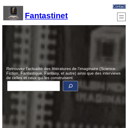
Aller
Contact
au
Fantastinet
contenu
Retrouvez l’actualité des littératures de l’imaginaire (Science-
Fiction, Fantastique, Fantasy, et autre) ainsi que des interviews
de celles et ceux qui les construisent.
R
e
c
h
e
r
c
h
e
r