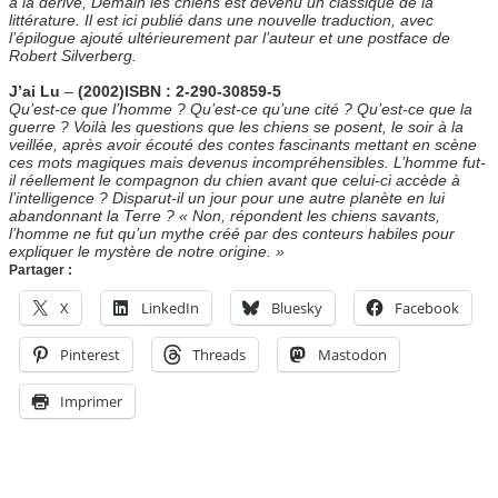
à la dérive, Demain les chiens est devenu un classique de la
littérature. Il est ici publié dans une nouvelle traduction, avec
l’épilogue ajouté ultérieurement par l’auteur et une postface de
Robert Silverberg.
J’ai Lu
–
(2002)
ISBN : 2-290-30859-5
Qu’est-ce que l’homme ? Qu’est-ce qu’une cité ? Qu’est-ce que la
guerre ? Voilà les questions que les chiens se posent, le soir à la
veillée, après avoir écouté des contes fascinants mettant en scène
ces mots magiques mais devenus incompréhensibles. L’homme fut-
il réellement le compagnon du chien avant que celui-ci accède à
l’intelligence ? Disparut-il un jour pour une autre planète en lui
abandonnant la Terre ? « Non, répondent les chiens savants,
l’homme ne fut qu’un mythe créé par des conteurs habiles pour
expliquer le mystère de notre origine. »
Partager :
X
LinkedIn
Bluesky
Facebook
Pinterest
Threads
Mastodon
Imprimer