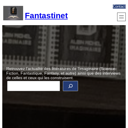
Aller
Contact
au
Fantastinet
contenu
Retrouvez l’actualité des littératures de l’imaginaire (Science-
Fiction, Fantastique, Fantasy, et autre) ainsi que des interviews
de celles et ceux qui les construisent.
R
e
c
h
e
r
c
h
e
r