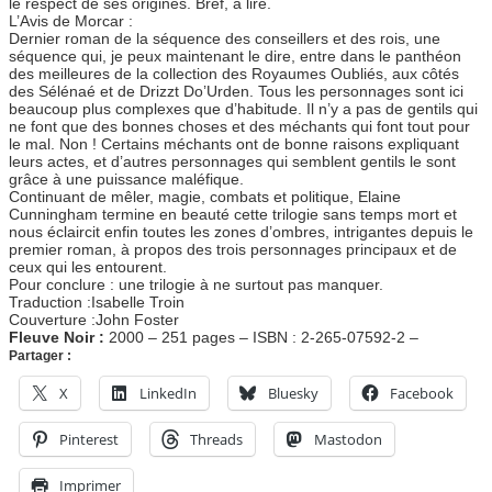
le respect de ses origines. Bref, à lire.
L’Avis de Morcar :
Dernier roman de la séquence des conseillers et des rois, une
séquence qui, je peux maintenant le dire, entre dans le panthéon
des meilleures de la collection des Royaumes Oubliés, aux côtés
des Sélénaé et de Drizzt Do’Urden. Tous les personnages sont ici
beaucoup plus complexes que d’habitude. Il n’y a pas de gentils qui
ne font que des bonnes choses et des méchants qui font tout pour
le mal. Non ! Certains méchants ont de bonne raisons expliquant
leurs actes, et d’autres personnages qui semblent gentils le sont
grâce à une puissance maléfique.
Continuant de mêler, magie, combats et politique, Elaine
Cunningham termine en beauté cette trilogie sans temps mort et
nous éclaircit enfin toutes les zones d’ombres, intrigantes depuis le
premier roman, à propos des trois personnages principaux et de
ceux qui les entourent.
Pour conclure : une trilogie à ne surtout pas manquer.
Traduction :Isabelle Troin
Couverture :John Foster
Fleuve Noir :
2000 – 251 pages – ISBN : 2-265-07592-2 –
Partager :
X
LinkedIn
Bluesky
Facebook
Pinterest
Threads
Mastodon
Imprimer