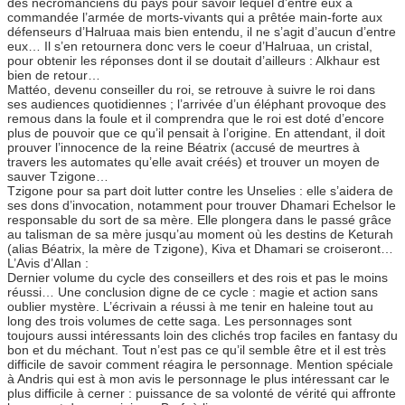
des nécromanciens du pays pour savoir lequel d’entre eux à
commandée l’armée de morts-vivants qui a prêtée main-forte aux
défenseurs d’Halruaa mais bien entendu, il ne s’agit d’aucun d’entre
eux… Il s’en retournera donc vers le coeur d’Halruaa, un cristal,
pour obtenir les réponses dont il se doutait d’ailleurs : Alkhaur est
bien de retour…
Mattéo, devenu conseiller du roi, se retrouve à suivre le roi dans
ses audiences quotidiennes ; l’arrivée d’un éléphant provoque des
remous dans la foule et il comprendra que le roi est doté d’encore
plus de pouvoir que ce qu’il pensait à l’origine. En attendant, il doit
prouver l’innocence de la reine Béatrix (accusé de meurtres à
travers les automates qu’elle avait créés) et trouver un moyen de
sauver Tzigone…
Tzigone pour sa part doit lutter contre les Unselies : elle s’aidera de
ses dons d’invocation, notamment pour trouver Dhamari Echelsor le
responsable du sort de sa mère. Elle plongera dans le passé grâce
au talisman de sa mère jusqu’au moment où les destins de Keturah
(alias Béatrix, la mère de Tzigone), Kiva et Dhamari se croiseront…
L’Avis d’Allan :
Dernier volume du cycle des conseillers et des rois et pas le moins
réussi… Une conclusion digne de ce cycle : magie et action sans
oublier mystère. L’écrivain a réussi à me tenir en haleine tout au
long des trois volumes de cette saga. Les personnages sont
toujours aussi intéressants loin des clichés trop faciles en fantasy du
bon et du méchant. Tout n’est pas ce qu’il semble être et il est très
difficile de savoir comment réagira le personnage. Mention spéciale
à Andris qui est à mon avis le personnage le plus intéressant car le
plus difficile à cerner : puissance de sa volonté de vérité qui affronte