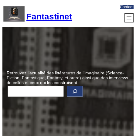
Aller
Contact
au
Fantastinet
contenu
Retrouvez l’actualité des littératures de l’imaginaire (Science-
Fiction, Fantastique, Fantasy, et autre) ainsi que des interviews
de celles et ceux qui les construisent.
R
e
c
h
e
r
c
h
e
r