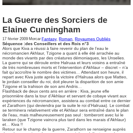
La Guerre des Sorciers de
Elaine Cunningham
Fantasy
, 
Roman
, 
Royaumes Oubliés
17 février 2009
Morcar
Séquence :des Conseillers et des Rois n°3
Alors que Kiva a réussi à faire revenir du plan de l’eau le
nécromancien Akhlaur, Tzigone a quant à elle été arrachée au
monde des vivants par des créatures démoniaques, les Unselies.
La guerre qui se déroule entre Halruaa et leurs voisins a entraîné
de très nombreuses morts et l’intervention d’Akhlaur – discret – n’a
fait qu’accroître le nombre des victimes… Attendant son heure, il
repart avec Kiva juste après la victoire d’Halruaa alors que Matteo,
le jordain conseiller du roi, doit pleurer la disparition de son amie
Tzigone et la trahison de son ami Andris…
Flashback de deux cents ans en arrière : Kiva, jeune efle
prisonnière dans la tour d’Akhlaur et servant de cobaye vivant aux
expériences du nécromancien, assistera au combat entre ce dernier
et Zarathorn (qui deviendra par la suite le roi d’Halruaa). Le combat
se terminera relativement vite et Akhlaur sera entraîné dans le plan
de l’eau, mais malheureusement pas seul : tomberont avec lui le
laraken (que Tzigone vaincra plus tard dans les marais d’Akhlaur)
et… Kiva !!
Retour sur le champ de la guerre, Zarathorn se renseigne auprès