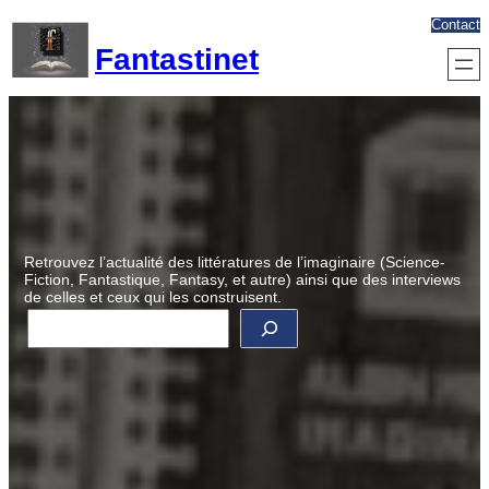
Aller
Contact
au
Fantastinet
contenu
Retrouvez l’actualité des littératures de l’imaginaire (Science-
Fiction, Fantastique, Fantasy, et autre) ainsi que des interviews
de celles et ceux qui les construisent.
R
e
c
h
e
r
c
h
e
r