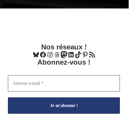
Nos réseaux !
Bluesky
Facebook
Instagram
Threads
Mastodon
LinkedIn
TikTok
Pinterest
Flux RSS
Abonnez-vous !