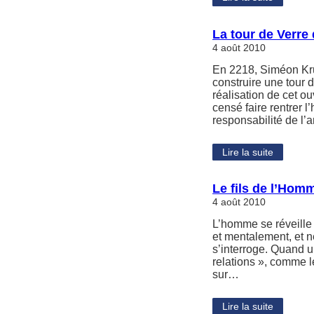
La tour de Verre
4 août 2010
En 2218, Siméon Kru
construire une tour 
réalisation de cet ou
censé faire rentrer 
responsabilité de l
Lire la suite
Le fils de l’Hom
4 août 2010
L’homme se réveille 
et mentalement, et n
s’interroge. Quand 
relations », comme le 
sur…
Lire la suite