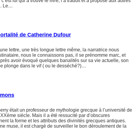
 c’est lui qui a trouvé le livre, l’a traduit et a proposé aux autres
e. Le…
ortalité de Catherine Dufour
 une lettre, une très longue lettre même, la narratrice nous
estinataire, nous le connaissons pas, il se prénomme marc, et
Après avoir évoqué quelques banalités sur sa vie actuelle, son
lle plonge dans le vif ( ou le desséché?)…
mmons
ry était un professeur de mythologie grecque à l’université de
u XXème siècle. Mais il a été ressucité par d’obscures
ent la forme et les attributs des divinités grecques antiques.
une muse, il est chargé de surveiller le bon déroulement de la