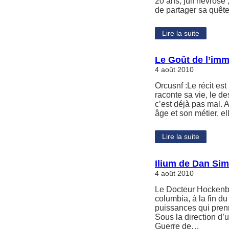
20 ans, juif névrosé ;
de partager sa quêt
Lire la suite
Le Goût de l’imm
4 août 2010
Orcusnf :Le récit est
raconte sa vie, le d
c’est déjà pas mal. 
âge et son métier, e
Lire la suite
Ilium de Dan Si
4 août 2010
Le Docteur Hockenber
columbia, à la fin d
puissances qui prenn
Sous la direction d’
Guerre de…