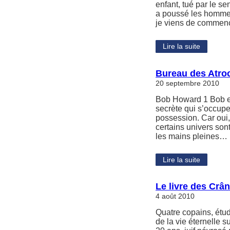
enfant, tué par le s
a poussé les hommes 
je viens de commence
Lire la suite
Bureau des Atroc
20 septembre 2010
Bob Howard 1 Bob est
secrète qui s’occupe
possession. Car oui,
certains univers sont
les mains pleines…
Lire la suite
Le livre des Crâ
4 août 2010
Quatre copains, étud
de la vie éternelle su