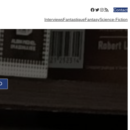
Facebook
Twitter
Instagram
Flux RSS
Contact
Interviews
Fantastique
Fantasy
Science-Fiction