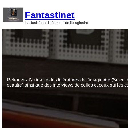
Aller
au
Fantastinet
contenu
L'actualité des littératures de l'imaginaire
Retrouvez l’actualité des littératures de l’imaginaire (Scienc
et autre) ainsi que des interviews de celles et ceux qui les c