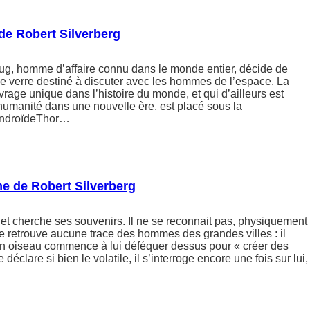
 de Robert Silverberg
g, homme d’affaire connu dans le monde entier, décide de
de verre destiné à discuter avec les hommes de l’espace. La
vrage unique dans l’histoire du monde, et qui d’ailleurs est
l’humanité dans une nouvelle ère, est placé sous la
’androïdeThor…
me de Robert Silverberg
et cherche ses souvenirs. Il ne se reconnait pas, physiquement
e retrouve aucune trace des hommes des grandes villes : il
un oiseau commence à lui déféquer dessus pour « créer des
déclare si bien le volatile, il s’interroge encore une fois sur lui,