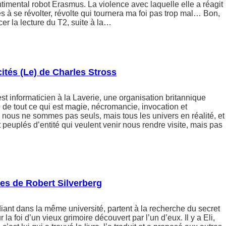
entimental robot Erasmus. La violence avec laquelle elle a réagit
à se révolter, révolte qui tournera ma foi pas trop mal… Bon,
r la lecture du T2, suite à la…
ités (Le) de Charles Stross
 informaticien à la Laverie, une organisation britannique
 de tout ce qui est magie, nécromancie, invocation et
 nous ne sommes pas seuls, mais tous les univers en réalité, et
 peuplés d’entité qui veulent venir nous rendre visite, mais pas
nes de Robert Silverberg
iant dans la même université, partent à la recherche du secret
r la foi d’un vieux grimoire découvert par l’un d’eux. Il y a Eli,