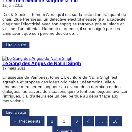
L’Oeil des cieux de Marjorie M. Liu
12 juin 2011
Dirk & Steele – Tome 5 Alors qu’il est sur la piste d’un trafiquant de
chair, Blue Perrineau, un détective électrokinésiste (il a la capacité
d’agir sur l’électricité avec son esprit) se retrouve pris au piège et
victime d’un attentat. Ramené d’urgence, il sera soigné par ces
amis avant que son père ne décide de…
Lire la suite
Le Sang des Anges de Nalini Singh
17 mars 2011
Chasseuse de Vampires, tome 1 L’écriture de Nalini Singh est
agréable et propose des idées originales ; néanmoins, elle a
tendance à trainer en longueur au niveau de la narration et des
dialogues, au travers de situations qui ne font pas toujours avancer
l’intrigues. J’ai d’ailleurs été un peu perdue au départ face aux
motivations…
Lire la suite
«
Précédents
1
2
3
4
…
16
Suivants
»