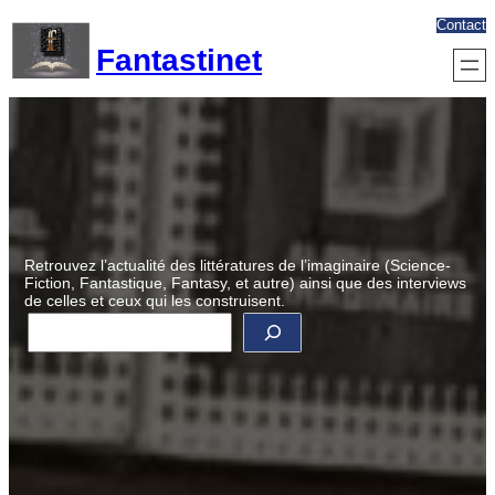
Aller
Contact
au
Fantastinet
contenu
Retrouvez l’actualité des littératures de l’imaginaire (Science-
Fiction, Fantastique, Fantasy, et autre) ainsi que des interviews
de celles et ceux qui les construisent.
R
e
c
h
e
r
c
h
e
r