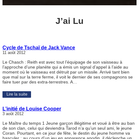
J’ai Lu
Cycle de Tschaï de Jack Vance
11 août 2012
Le Chasch : Reith est avec tout l’équipage de son vaisseau à
l’approche d’une planète qui a émis un signal d’appel à l’aide au
moment où le vaisseau est détruit par un missile. Arrivé tant bien
que mal sur la terre ferme, il voit le dernier de ses compagnons se
faire tuer par des extra-terrestres. A…
Lire la suite
L’initié de Louise Cooper
3 août 2012
Le Maître du temps 1 Jeune garçon illégitime et voué à être au ban
de son clan, celui qui deviendra Tarod n’a qu’un seul ami, le jeune
Coran. Pourtant, en ce jour de fête, le destin du jeune homme va
basculer : au cours d’un jeu en apparence anodin, il déclenche un