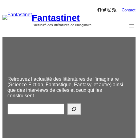
Aller
Facebook
Twitter
Instagram
Flux RSS
au
Contact
Fantastinet
contenu
L'actualité des littératures de l'imaginaire
Retrouvez l’actualité des littératures de l’imaginaire
(Science-Fiction, Fantastique, Fantasy, et autre) ainsi
que des interviews de celles et ceux qui les
construisent.
R
e
c
h
e
r