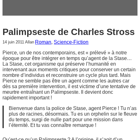
c
h
e
r
Palimpseste de Charles Stross
Roman
, 
Science-Fiction
14 juin 2011
Allan
Pierce, un de nos contemporains, est « prélevé » à notre
époque pour être intégrer en temps qu’agent de la Stase…
La Stase, cet organisme qui préserve l’humanité en
intervenant aux moments critiques pour conserver un certain
nombre d’individus et reconstruire un cycle plus tard. Mais
Pierce ne semble pas être un agent comme les autres car
dès sa première intervention, il est victime d’une tentative de
meurtre entraînant un Palimpseste. Il devient donc
rapidement important !
Bienvenue dans la police de Stase, agent Pierce ! Tu n’as
plus de racines, désormais. Tu es un orphelin sur le fleuve
du temps, surgi de nulle part pour une mission dans
l’éternité. Et tu vas connaître remarque !
Qu’est-ce qu’un Palimpseste ? A l’origine, il s’agit d’un