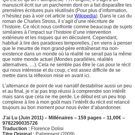
manuscrit écrit sur un parchemin dont on a fait disparaître les
premières écritures puis réutilisés (Pour plus d’information,
n’hésitez pas à voir cet article sur
Wikipedia
). Dans le cas du
roman de Charles Stross, il s’agit d’une réécriture de
l’histoire. Ce récit nous confronte comme beaucoup de sujets
similaires à l’impact sur l’histoire d’une intervention
extérieure et les risques qui en découlent. Cependant,
habitué à lire des paradoxes temporelles, j’en viens à penser
que le meurtre de mon grand-père entraînerait ma non-
existence dans un monde où la réalité ne serait pas la même
que notre monde actuel (Mondes parallèles, réalités
alternatives, …). Cela ne semble pas être le cas pour le récit
qui nous intéresse et du coup, c’est assez difficile de se
mettre dans la réflexion mise en avant ici.
L’alternance de point de vue narratif destabilise aussi un peu
et au final, je n’ai pas trop réussi à comprendre son intérêt
mais sans que cela ne me perde. Le début est un peu trop
complexe à lire à mon goût mais l’intérêt du récit est relancé
toujours au bon moment pour nous éviter d’abandonner.
J’ai Lu (Juin 2011) – Millénaires – 159 pages – 11,00€ –
9782290035726
Traduction :
Florence Dolisi
Titre Original :
Palimpsest (2009)