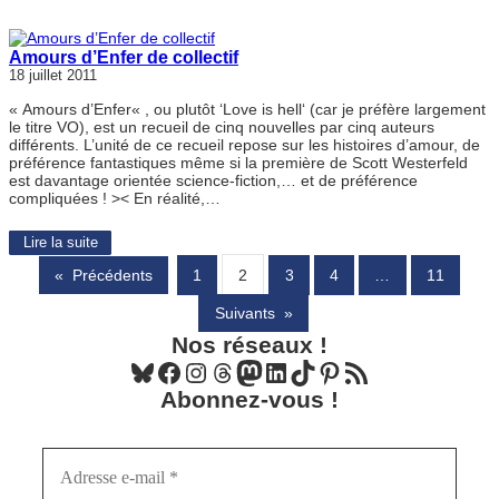
Amours d’Enfer de collectif
18 juillet 2011
« Amours d’Enfer« , ou plutôt ‘Love is hell‘ (car je préfère largement
le titre VO), est un recueil de cinq nouvelles par cinq auteurs
différents. L’unité de ce recueil repose sur les histoires d’amour, de
préférence fantastiques même si la première de Scott Westerfeld
est davantage orientée science-fiction,… et de préférence
compliquées ! >< En réalité,…
Lire la suite
«
Précédents
1
2
3
4
…
11
Suivants
»
Nos réseaux !
Bluesky
Facebook
Instagram
Threads
Mastodon
LinkedIn
TikTok
Pinterest
Flux RSS
Abonnez-vous !