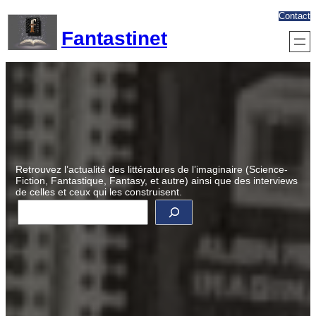
Aller
Contact
au
Fantastinet
contenu
Retrouvez l’actualité des littératures de l’imaginaire (Science-
Fiction, Fantastique, Fantasy, et autre) ainsi que des interviews
de celles et ceux qui les construisent.
R
e
c
h
e
r
c
h
e
r