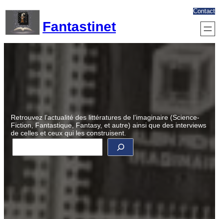
Aller
Contact
au
Fantastinet
contenu
Retrouvez l’actualité des littératures de l’imaginaire (Science-
Fiction, Fantastique, Fantasy, et autre) ainsi que des interviews
de celles et ceux qui les construisent.
R
e
c
h
e
r
c
h
e
r