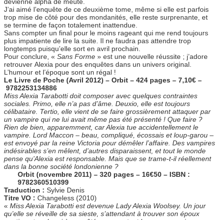
devienne alpha de meute.
J’ai aimé l’enquête de ce deuxième tome, même si elle est parfois
trop mise de côté pour des mondanités, elle reste surprenante, et
se termine de façon totalement inattendue.
Sans compter un final pour le moins rageant qui me rend toujours
plus impatiente de lire la suite. Il ne faudra pas attendre trop
longtemps puisqu’elle sort en avril prochain.
Pour conclure, «
Sans Forme
» est une nouvelle réussite ; j’adore
retrouver Alexia pour des enquêtes dans un univers original.
L’humour et l’époque sont un régal !
Le Livre de Poche (Avril 2012) – Orbit – 424 pages – 7,10€ –
9782253134886
Miss Alexia Tarabotti doit composer avec quelques contraintes
sociales. Primo, elle n’a pas d’âme. Deuxio, elle est toujours
célibataire. Tertio, elle vient de se faire grossièrement attaquer par
un vampire qui ne lui avait même pas été présenté ! Que faire ?
Rien de bien, apparemment, car Alexia tue accidentellement le
vampire. Lord Maccon – beau, compliqué, écossais et loup-garou –
est envoyé par la reine Victoria pour démêler l’affaire. Des vampires
indésirables s’en mêlent, d’autres disparaissent, et tout le monde
pense qu’Alexia est responsable. Mais que se trame-t-il réellement
dans la bonne société londonienne ?
Orbit (novembre 2011) – 320 pages – 16€50 – ISBN :
9782360510399
Traduction :
Sylvie Denis
Titre VO :
Changeless (2010)
«
Miss Alexia Tarabotti est devenue Lady Alexia Woolsey. Un jour
qu’elle se réveille de sa sieste, s’attendant à trouver son époux