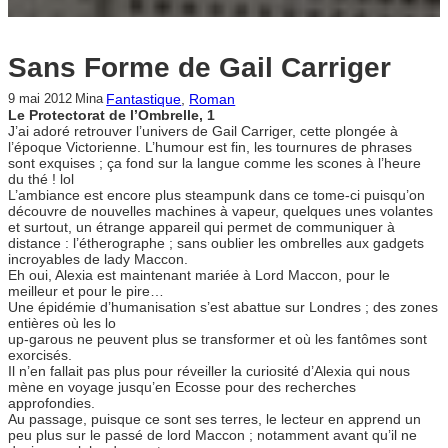
Sans Forme de Gail Carriger
Fantastique
, 
Roman
9 mai 2012
Mina
Le Protectorat de l’Ombrelle, 1
J’ai adoré retrouver l’univers de Gail Carriger, cette plongée à
l’époque Victorienne. L’humour est fin, les tournures de phrases
sont exquises ; ça fond sur la langue comme les scones à l’heure
du thé ! lol
L’ambiance est encore plus steampunk dans ce tome-ci puisqu’on
découvre de nouvelles machines à vapeur, quelques unes volantes
et surtout, un étrange appareil qui permet de communiquer à
distance : l’étherographe ; sans oublier les ombrelles aux gadgets
incroyables de lady Maccon.
Eh oui, Alexia est maintenant mariée à Lord Maccon, pour le
meilleur et pour le pire…
Une épidémie d’humanisation s’est abattue sur Londres ; des zones
entières où les lo
up-garous ne peuvent plus se transformer et où les fantômes sont
exorcisés.
Il n’en fallait pas plus pour réveiller la curiosité d’Alexia qui nous
mène en voyage jusqu’en Ecosse pour des recherches
approfondies.
Au passage, puisque ce sont ses terres, le lecteur en apprend un
peu plus sur le passé de lord Maccon ; notamment avant qu’il ne