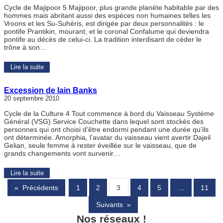
Cycle de Majipoor 5 Majipoor, plus grande planète habitable par des
hommes mais abritant aussi des espèces non humaines telles les
Vroons et les Su-Suhéris, est dirigée par deux personnalités : le
pontife Prantikin, mourant, et le coronal Confalume qui deviendra
pontife au décès de celui-ci. La tradition interdisant de céder le
trône à son…
Lire la suite
Excession de Iain Banks
20 septembre 2010
Cycle de la Culture 4 Tout commence à bord du Vaisseau Système
Général (VSG) Service Couchette dans lequel sont stockés des
personnes qui ont choisi d’être endormi pendant une durée qu’ils
ont déterminée. Amorphia, l’avatar du vaisseau vient avertir Dajeil
Gelian, seule femme à rester éveillée sur le vaisseau, que de
grands changements vont survenir…
Lire la suite
«
Précédents
1
2
3
4
5
…
11
Suivants
»
Nos réseaux !