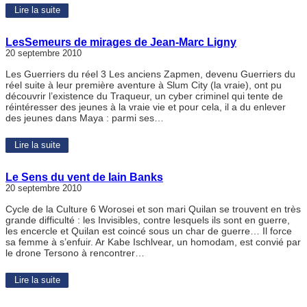
Lire la suite
LesSemeurs de mirages de Jean-Marc Ligny
20 septembre 2010
Les Guerriers du réel 3 Les anciens Zapmen, devenu Guerriers du
réel suite à leur première aventure à Slum City (la vraie), ont pu
découvrir l’existence du Traqueur, un cyber criminel qui tente de
réintéresser des jeunes à la vraie vie et pour cela, il a du enlever
des jeunes dans Maya : parmi ses…
Lire la suite
Le Sens du vent de Iain Banks
20 septembre 2010
Cycle de la Culture 6 Worosei et son mari Quilan se trouvent en très
grande difficulté : les Invisibles, contre lesquels ils sont en guerre,
les encercle et Quilan est coincé sous un char de guerre… Il force
sa femme à s’enfuir. Ar Kabe Ischlvear, un homodam, est convié par
le drone Tersono à rencontrer…
Lire la suite