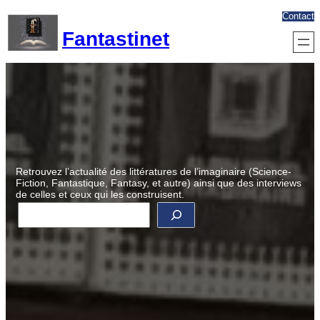
Aller
Contact
au
Fantastinet
contenu
Retrouvez l’actualité des littératures de l’imaginaire (Science-
Fiction, Fantastique, Fantasy, et autre) ainsi que des interviews
de celles et ceux qui les construisent.
R
e
c
h
e
r
c
h
e
r