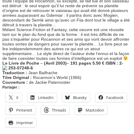
toute l’équipe de Rocannon, lui excepté, se fait tué et son vaisseau
est détruit : le seul espoir qu’il lui reste de prévenir sa planète
d’origine est de retrouver le vaisseau qui avait été donné plusieurs
années auparavant au Gdemiar : il partira donc avec Mogien,
descendant de Semlé ainsi qu’avec un Fiia dont tout le village a été
détruit à travers la planète…
Mélant Science-Fiction et Fantasy, cette oeuvre est une réussite
tant sur le plan du fond que de la forme : il est très difficile de ne
pas s’inquiéter pour Rocannon et ses amis qui vont devoir affronter
toutes sortes de dangers pour sauver la planète… Le livre peut se
lire indépendemment des autres ce qui est un atout
supplémentaire… Le style direct de l’auteur évite l’ennui et la façon
de faire coexister toutes ces formes d’intelligence est un exploit
Le Livre de Poche
–
(Avril 2003)
–
191 pages
5.50 €
ISBN : 2-
253-07248-6
Traduction :
Jean Bailhache
Titre Original :
Rocannon’s World (1966)
Couverture :
de Jackie Paternoster
Partager :
X
LinkedIn
Bluesky
Facebook
Pinterest
Threads
Mastodon
Imprimer