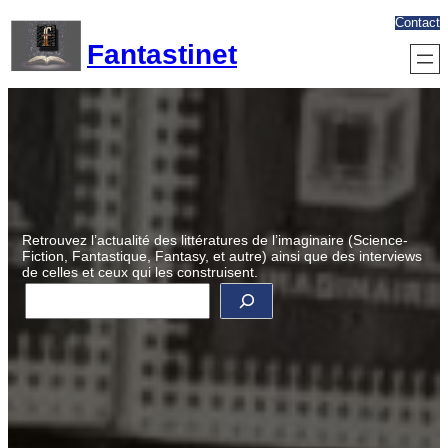
Aller
Contact
au
Fantastinet
contenu
Retrouvez l’actualité des littératures de l’imaginaire (Science-
Fiction, Fantastique, Fantasy, et autre) ainsi que des interviews
de celles et ceux qui les construisent.
R
e
c
h
e
r
c
h
e
r