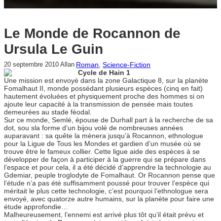
Le Monde de Rocannon de
Ursula Le Guin
Roman
, 
Science-Fiction
20 septembre 2010
Allan
Cycle de Hain 1
Une mission est envoyé dans la zone Galactique 8, sur la planète
Fomalhaut II, monde possédant plusieurs espèces (cinq en fait)
hautement évoluées et physiquement proche des hommes si on
ajoute leur capacité à la transmission de pensée mais toutes
demeurées au stade féodal.
Sur ce monde, Semlé, épouse de Durhall part à la recherche de sa
dot, sou sla forme d’un bijou volé de nombreuses années
auparavant : sa quête la mènera jusqu’à Rocannon, ethnologue
pour la Ligue de Tous les Mondes et gardien d’un musée où se
trouve être le fameux collier. Cette ligue aide des espèces à se
développer de façon à participer à la guerre qui se prépare dans
l’espace et pour cela, il a été décidé d’apprendre la technologie au
Gdemiar, peuple troglodyte de Fomalhaut. Or Rocannon pense que
l’étude n’a pas été suffisamment poussé pour trouver l’espèce qui
méritait le plus cette technologie, c’est pourquoi l’ethnologue sera
envoyé, avec quatorze autre humains, sur la planète pour faire une
étude approfondie…
Malheureusement, l’ennemi est arrivé plus tôt qu’il était prévu et