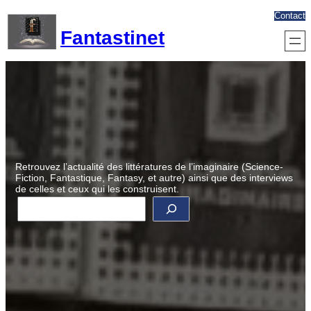
Aller
Contact
au
Fantastinet
contenu
Retrouvez l’actualité des littératures de l’imaginaire (Science-
Fiction, Fantastique, Fantasy, et autre) ainsi que des interviews
de celles et ceux qui les construisent.
R
e
c
h
e
r
c
h
e
r