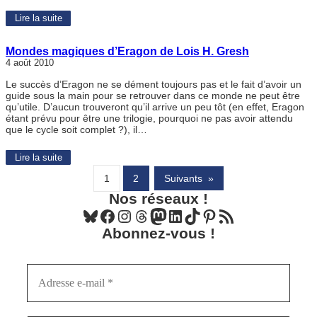
Lire la suite
Mondes magiques d’Eragon de Lois H. Gresh
4 août 2010
Le succès d’Eragon ne se dément toujours pas et le fait d’avoir un
guide sous la main pour se retrouver dans ce monde ne peut être
qu’utile. D’aucun trouveront qu’il arrive un peu tôt (en effet, Eragon
étant prévu pour être une trilogie, pourquoi ne pas avoir attendu
que le cycle soit complet ?), il…
Lire la suite
1
2
Suivants
»
Nos réseaux !
Bluesky
Facebook
Instagram
Threads
Mastodon
LinkedIn
TikTok
Pinterest
Flux RSS
Abonnez-vous !