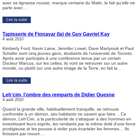
avec sa tignasse rousse, marque certaine du Malin, le fait qu’elle ne
parle avec…
Lire la suite
Tapisserie de Fionavar (la) de Guy Gavriel Kay
4 août 2010
Kimberly Ford, Kevin Laine, Jennifer Lowel, Dave Martyniuk et Paul
Schafer sont cinq jeunes gens, étudiants de l’université de Toronto.
Après avoir participés à une conférence tenue par un certain
Docteur Marcus, sur les celtes, ils vont se retrouver sur un autre
monde, ou plutôt sur une autre image de la Terre, en fait la…
Lire la suite
Leh’cim, l’ombre des remparts de Didier Quesne
4 août 2010
Quand la grande ville, habituellement tranquille, se retrouve
confrontée à un démon, ses habitants ne savent que faire… Ce
démon, Leh’Cim, a la particularité de s’attaquer à des hommes en
investissant leurs esprits, les rendants par la même doté d’une force
prodigieuse et les pousse à violer puis écarteler les femmes… Ils
finissent par mourir…