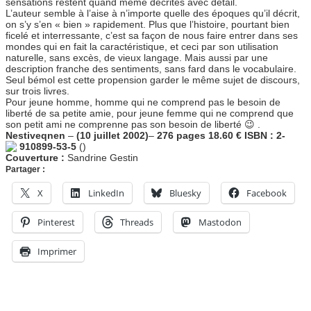
sensations restent quand même décrites avec détail.
L’auteur semble à l’aise à n’importe quelle des époques qu’il décrit,
on s’y s’en « bien » rapidement. Plus que l’histoire, pourtant bien
ficelé et interressante, c’est sa façon de nous faire entrer dans ses
mondes qui en fait la caractéristique, et ceci par son utilisation
naturelle, sans excès, de vieux langage. Mais aussi par une
description franche des sentiments, sans fard dans le vocabulaire.
Seul bémol est cette propension garder le même sujet de discours,
sur trois livres.
Pour jeune homme, homme qui ne comprend pas le besoin de
liberté de sa petite amie, pour jeune femme qui ne comprend que
son petit ami ne comprenne pas son besoin de liberté 😉 .
Nestiveqnen
–
(10 juillet 2002)
–
276 pages
18.60 €
ISBN : 2-
910899-53-5
()
Couverture :
Sandrine Gestin
Partager :
X
LinkedIn
Bluesky
Facebook
Pinterest
Threads
Mastodon
Imprimer