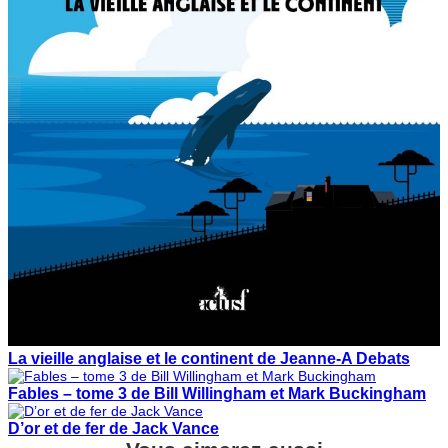
La vieille anglaise et le continent de Jeanne-A Debats
Fables – tome 3 de Bill Willingham et Mark Buckingham
D’or et de fer de Jack Vance