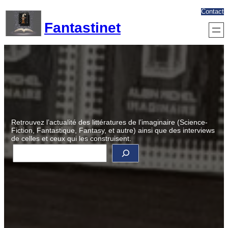
Aller
Contact
au
Fantastinet
contenu
Retrouvez l’actualité des littératures de l’imaginaire (Science-
Fiction, Fantastique, Fantasy, et autre) ainsi que des interviews
de celles et ceux qui les construisent.
R
e
c
h
e
r
c
h
e
r