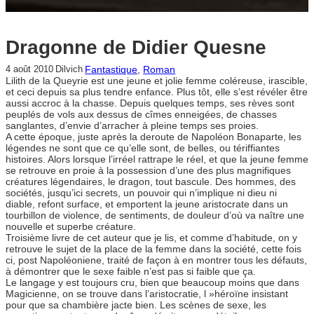
Dragonne de Didier Quesne
Fantastique
, 
Roman
4 août 2010
Dilvich
Lilith de la Queyrie est une jeune et jolie femme coléreuse, irascible,
et ceci depuis sa plus tendre enfance. Plus tôt, elle s’est révéler être
aussi accroc à la chasse. Depuis quelques temps, ses rèves sont
peuplés de vols aux dessus de cîmes enneigées, de chasses
sanglantes, d’envie d’arracher à pleine temps ses proies.
A cette époque, juste après la deroute de Napoléon Bonaparte, les
légendes ne sont que ce qu’elle sont, de belles, ou tériffiantes
histoires. Alors lorsque l’irréel rattrape le réel, et que la jeune femme
se retrouve en proie à la possession d’une des plus magnifiques
créatures légendaires, le dragon, tout bascule. Des hommes, des
sociétés, jusqu’ici secrets, un pouvoir qui n’implique ni dieu ni
diable, refont surface, et emportent la jeune aristocrate dans un
tourbillon de violence, de sentiments, de douleur d’où va naître une
nouvelle et superbe créature.
Troisième livre de cet auteur que je lis, et comme d’habitude, on y
retrouve le sujet de la place de la femme dans la société, cette fois
ci, post Napoléoniene, traité de façon à en montrer tous les défauts,
à démontrer que le sexe faible n’est pas si faible que ça.
Le langage y est toujours cru, bien que beaucoup moins que dans
Magicienne, on se trouve dans l’aristocratie, l »héroïne insistant
pour que sa chambière jacte bien. Les scènes de sexe, les