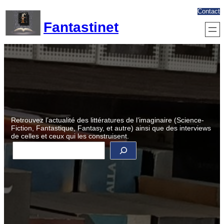
Aller
Contact
au
Fantastinet
contenu
Retrouvez l’actualité des littératures de l’imaginaire (Science-
Fiction, Fantastique, Fantasy, et autre) ainsi que des interviews
de celles et ceux qui les construisent.
R
e
c
h
e
r
c
h
e
r