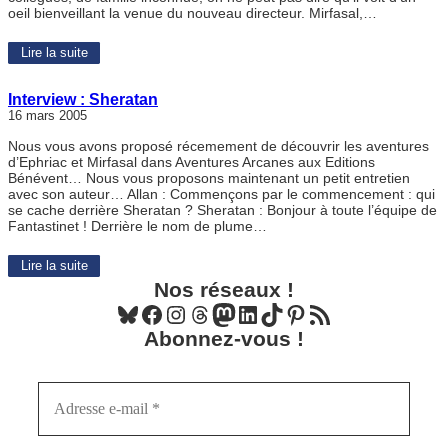
oeil bienveillant la venue du nouveau directeur. Mirfasal,…
Lire la suite
Interview : Sheratan
16 mars 2005
Nous vous avons proposé récemement de découvrir les aventures
d’Ephriac et Mirfasal dans Aventures Arcanes aux Editions
Bénévent… Nous vous proposons maintenant un petit entretien
avec son auteur… Allan : Commençons par le commencement : qui
se cache derrière Sheratan ? Sheratan : Bonjour à toute l’équipe de
Fantastinet ! Derrière le nom de plume…
Lire la suite
Nos réseaux !
Bluesky
Facebook
Instagram
Threads
Mastodon
LinkedIn
TikTok
Pinterest
Flux RSS
Abonnez-vous !