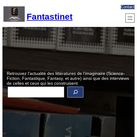
Aller
Contact
au
Fantastinet
contenu
Retrouvez l’actualité des littératures de l’imaginaire (Science-
Fiction, Fantastique, Fantasy, et autre) ainsi que des interviews
de celles et ceux qui les construisent.
R
e
c
h
e
r
c
h
e
r