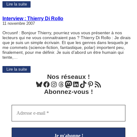
Lire la suite
Interview : Thierry Di Rollo
11 novembre 2007
Orcusnf : Bonjour Thierry, pourriez vous vous présenter à nos
lecteurs qui ne vous connaitraient pas ? Thierry Di Rollo : Je dirais
que je suis un simple écrivain. Et que les genres dans lesquels je
me commets (science-fiction, fantastique, polar) importent peu,
finalement, pour me définir. Je suis d’abord un être humain qui
tente,…
Lire la suite
Nos réseaux !
Bluesky
Facebook
Instagram
Threads
Mastodon
LinkedIn
TikTok
Pinterest
Flux RSS
Abonnez-vous !