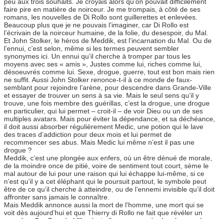
peu aux trois souhaits. Je croyais alors qu’on pouvait difficilement
faire pire en matière de noirceur. Je me trompais, à côté de ses
romans, les nouvelles de Di Rollo sont guillerettes et enlevées.
Beaucoup plus que je ne pouvais l’imaginer, car Di Rollo est
l’écrivain de la noirceur humaine, de la folie, du desespoir, du Mal.
Et John Stolker, le héros de Meddik, est l’incarnation du Mal. Ou de
l’ennui, c’est selon, même si les termes peuvent sembler
synonymes ici. Un ennui qu’il cherche à tromper par tous les
moyens avec ses « amis », Justes comme lui, riches comme lui,
désoeuvrés comme lui. Sexe, drogue, guerre, tout est bon mais rien
ne suffit. Aussi John Stolker renonce-t-il à ce monde de faux-
semblant pour rejoindre l’arène, pour descendre dans Grande-Ville
et essayer de trouver un sens à sa vie. Mais le seul sens qu’il y
trouve, une fois membre des guérillas, c’est la drogue, une drogue
en particulier, qui lui permet – croit-il – de voir Dieu ou un de ses
multiples avatars. Mais pour éviter la dépendance, et sa déchéance,
il doit aussi absorber régulièrement Medic, une potion qui le lave
des traces d’addiction pour deux mois et lui permet de
recommencer ses abus. Mais Medic lui même n’est il pas une
drogue ?
Meddik, c’est une plongée aux enfers, où un être dénué de morale,
de la moindre once de pitié, voire de sentiment tout court, sème le
mal autour de lui pour une raison qui lui échappe lui-même, si ce
n’est qu’il y a cet éléphant qui le poursuit partout, le symbole peut
être de ce qu’il cherche à atteindre, ou de l’ennemi invisible qu’il doit
affronter sans jamais le connaître.
Mais Meddik annonce aussi la mort de l’homme, une mort qui se
voit dès aujourd’hui et que Thierry di Rollo ne fait que révéler un