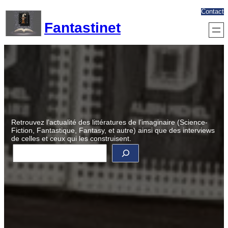
Aller
Contact
au
Fantastinet
contenu
Retrouvez l’actualité des littératures de l’imaginaire (Science-
Fiction, Fantastique, Fantasy, et autre) ainsi que des interviews
de celles et ceux qui les construisent.
R
e
c
h
e
r
c
h
e
r