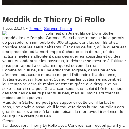
Meddik de Thierry Di Rollo
Roman
, 
Science-Fiction
4 août 2010
NF
John est un Juste, fils de Blöm Stolker,
propriétaire de l’empire Gormac. Sa richesse immense lui a permis
de posséder un immeuble de 300 étages, dont lui, son fils et sa
nourrice sont les seuls habitants. Car dans ce futur, où la guerre est
omniprésente, où la mort frappe à chaque coin de rue, où des
factions rivales s’affrontent dans des guerres absurdes et où des
vautours fondent sur les passants, la richesse se mesure à l’altitude
prise par rapport à ce charnier qu’est devenu la rue.
Comme tout Juste, il a une éducation soignée, dans une école
aérienne, où aucune menace ne peut l’atteindre. Il a des amis,
Justes eux aussi, Roman et Susie. Mais les Justes s’ennuyent, et
leur temps se déroule moins lentement grâce à la drogue et au
sexe. Leur vie n’a peut être aucun sens, sauf celui d’hériter un jour
des fortunes de leurs parents Justes, mais au moins souffrent ils
moins que les pauvres.
Mais John Stolker ne peut plus supporter cette vie, il lui faut un
sens, une envie à assouvir. Il le trouvera dans la rue, au milieu des
guerilleros, les armes à la main, toisant la mort avec l’insolence de
celui qui ne craint plus rien.
Orcusnf :
J’ai découvert Thierry Di Rollo avec Cendres, son recueil paru il y a