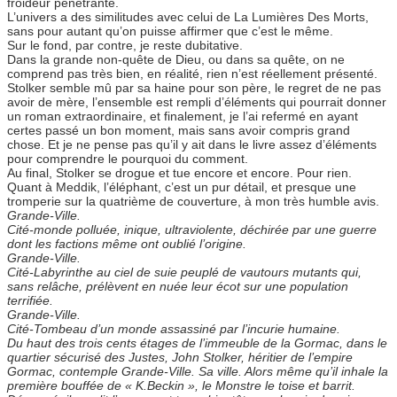
froideur pénétrante.
L’univers a des similitudes avec celui de La Lumières Des Morts,
sans pour autant qu’on puisse affirmer que c’est le même.
Sur le fond, par contre, je reste dubitative.
Dans la grande non-quête de Dieu, ou dans sa quête, on ne
comprend pas très bien, en réalité, rien n’est réellement présenté.
Stolker semble mû par sa haine pour son père, le regret de ne pas
avoir de mère, l’ensemble est rempli d’éléments qui pourrait donner
un roman extraordinaire, et finalement, je l’ai refermé en ayant
certes passé un bon moment, mais sans avoir compris grand
chose. Et je ne pense pas qu’il y ait dans le livre assez d’éléments
pour comprendre le pourquoi du comment.
Au final, Stolker se drogue et tue encore et encore. Pour rien.
Quant à Meddik, l’éléphant, c’est un pur détail, et presque une
tromperie sur la quatrième de couverture, à mon très humble avis.
Grande-Ville.
Cité-monde polluée, inique, ultraviolente, déchirée par une guerre
dont les factions même ont oublié l’origine.
Grande-Ville.
Cité-Labyrinthe au ciel de suie peuplé de vautours mutants qui,
sans relâche, prélèvent en nuée leur écot sur une population
terrifiée.
Grande-Ville.
Cité-Tombeau d’un monde assassiné par l’incurie humaine.
Du haut des trois cents étages de l’immeuble de la Gormac, dans le
quartier sécurisé des Justes, John Stolker, héritier de l’empire
Gormac, contemple Grande-Ville. Sa ville. Alors même qu’il inhale la
première bouffée de « K.Beckin », le Monstre le toise et barrit.