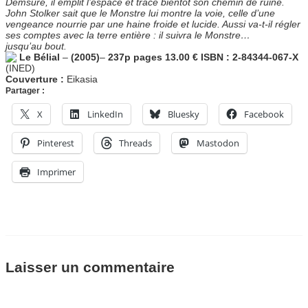
Démsuré, il emplit l’espace et trace bientôt son chemin de ruine.
John Stolker sait que le Monstre lui montre la voie, celle d’une
vengeance nourrie par une haine froide et lucide. Aussi va-t-il régler
ses comptes avec la terre entière : il suivra le Monstre…
jusqu’au bout.
Le Bélial
–
(2005)
–
237p pages
13.00 €
ISBN : 2-84344-067-X
(INED)
Couverture :
Eikasia
Partager :
X
LinkedIn
Bluesky
Facebook
Pinterest
Threads
Mastodon
Imprimer
Laisser un commentaire