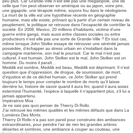
peu plus. Car Grande-Ville n’est elle pas une mégalopole, une de
celle que l’on peut observer en amérique ou au japon, voire pire,
une gigapole, une térapole même, soyons fou dans le néologisme.
La mort de la ville est une hypothèse récente en géographie
humaine, mais elle existe, prônant qu’à partir d’un certain niveau de
peuplement, le politique se retrouve dans l’incapacité de contrôler la
société. En 2008, Mexico, 20 millions d’habitants, victime d’une
guerre entre gangs, mais aussi entre classes sociales ou entre
producteurs n’est elle pas une sorte de Grande-Ville ? En tout cas,
même lorsque John Stolke essaye de retrouver une sérénité jamais
possédée, d’échapper au stress urbain en s’installant dans la
campagne martienne, son mal le poursuit. Car le mal n’est pas
culturel, il est humain, John Stolker est le mal, John Stolker est un
homme. Du moins il paraît…
Meddik est sombre, Meddik est beau, Meddik est déprimant. Il n’est
question que d’oppression, de drogue, de soumission, de mort,
d’injustice et de ce déchet humain, ce John Stolker qui prend
toujours le temps pour compter le nombre de morts qu’il laisse
derrière lui, histoire de savoir quand il aura fini, quand il aura assez
exterminé l’humanité, l’espèce à laquelle il n’appartient plus, s’il lui a
jamais appartenu.
Impératrice Moa :
Je ne sais pas quoi penser de Thierry Di Rollo.
J’ai retrouvé les mêmes qualités et les mêmes défauts que dans La
Lumières Des Morts.
Thierry Di Rollo n’a pas son pareil pour construire des ambiances
extraordinaires, pour peindre l’air de rien les grandes artères
désertes et sombres, une ambiance à couper au couteau, une