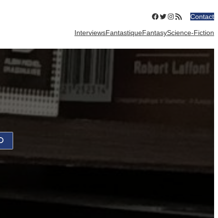
Facebook
Twitter
Instagram
Flux RSS
Contact
Interviews
Fantastique
Fantasy
Science-Fiction