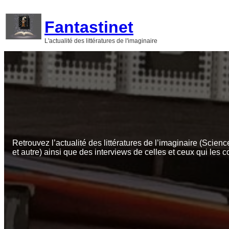
Aller
au
Fantastinet
contenu
L'actualité des littératures de l'imaginaire
Retrouvez l’actualité des littératures de l’imaginaire (Scienc
et autre) ainsi que des interviews de celles et ceux qui les c