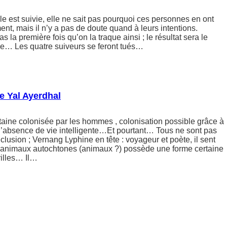
lle est suivie, elle ne sait pas pourquoi ces personnes en ont
ent, mais il n’y a pas de doute quand à leurs intentions.
as la première fois qu’on la traque ainsi ; le résultat sera le
e… Les quatre suiveurs se feront tués…
de Yal Ayerdhal
ntaine colonisée par les hommes , colonisation possible grâce à
 l’absence de vie intelligente…Et pourtant… Tous ne sont pas
clusion ; Vernang Lyphine en tête : voyageur et poète, il sent
s, animaux autochtones (animaux ?) possède une forme certaine
rilles… Il…