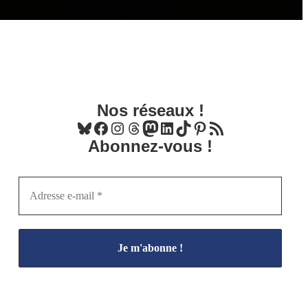
Nos réseaux !
Bluesky
Facebook
Instagram
Threads
Mastodon
LinkedIn
TikTok
Pinterest
Flux RSS
Abonnez-vous !