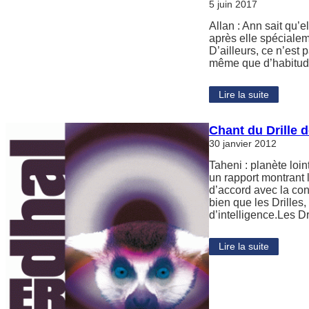
5 juin 2017
Allan : Ann sait qu’e
après elle spécialem
D’ailleurs, ce n’est p
même que d’habitud
Lire la suite
Chant du Drille 
30 janvier 2012
Taheni : planète loi
un rapport montrant
d’accord avec la con
bien que les Drille
d’intelligence.Les D
Lire la suite