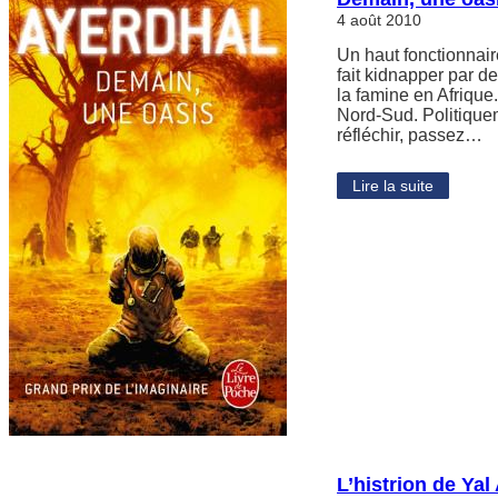
4 août 2010
Un haut fonctionnair
fait kidnapper par d
la famine en Afrique.
Nord-Sud. Politiquem
réfléchir, passez…
Lire la suite
L’histrion de Yal