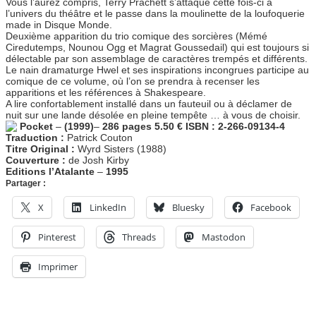
Vous l’aurez compris, Terry Prachett s’attaque cette fois-ci à
l’univers du théâtre et le passe dans la moulinette de la loufoquerie
made in Disque Monde.
Deuxième apparition du trio comique des sorcières (Mémé
Ciredutemps, Nounou Ogg et Magrat Goussedail) qui est toujours si
délectable par son assemblage de caractères trempés et différents.
Le nain dramaturge Hwel et ses inspirations incongrues participe au
comique de ce volume, où l’on se prendra à recenser les
apparitions et les références à Shakespeare.
A lire confortablement installé dans un fauteuil ou à déclamer de
nuit sur une lande désolée en pleine tempête … à vous de choisir.
Pocket
–
(1999)
–
286 pages
5.50 €
ISBN : 2-266-09134-4
Traduction :
Patrick Couton
Titre Original :
Wyrd Sisters (1988)
Couverture :
de Josh Kirby
Editions l’Atalante
–
1995
Partager :
X
LinkedIn
Bluesky
Facebook
Pinterest
Threads
Mastodon
Imprimer