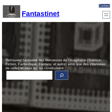
Aller
Contact
au
Fantastinet
contenu
Retrouvez l’actualité des littératures de l’imaginaire (Science-
Fiction, Fantastique, Fantasy, et autre) ainsi que des interviews
de celles et ceux qui les construisent.
R
e
c
h
e
r
c
h
e
r