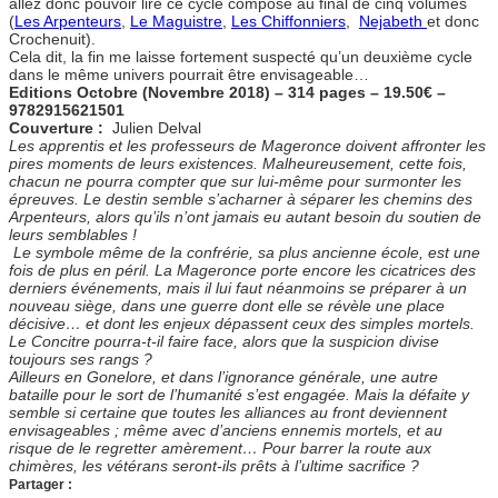
allez donc pouvoir lire ce cycle composé au final de cinq volumes
(
Les Arpenteurs
,
Le Maguistre
,
Les Chiffonniers
,
Nejabeth
et donc
Crochenuit).
Cela dit, la fin me laisse fortement suspecté qu’un deuxième cycle
dans le même univers pourrait être envisageable…
Editions Octobre (Novembre 2018) – 314 pages – 19.50€ –
9782915621501
Couverture :
Julien Delval
Les apprentis et les professeurs de Mageronce doivent affronter les
pires moments de leurs existences. Malheureusement, cette fois,
chacun ne pourra compter que sur lui-même pour surmonter les
épreuves. Le destin semble s’acharner à séparer les chemins des
Arpenteurs, alors qu’ils n’ont jamais eu autant besoin du soutien de
leurs semblables !
Le symbole même de la confrérie, sa plus ancienne école, est une
fois de plus en péril. La Mageronce porte encore les cicatrices des
derniers événements, mais il lui faut néanmoins se préparer à un
nouveau siège, dans une guerre dont elle se révèle une place
décisive… et dont les enjeux dépassent ceux des simples mortels.
Le Concitre pourra-t-il faire face, alors que la suspicion divise
toujours ses rangs ?
Ailleurs en Gonelore, et dans l’ignorance générale, une autre
bataille pour le sort de l’humanité s’est engagée. Mais la défaite y
semble si certaine que toutes les alliances au front deviennent
envisageables ; même avec d’anciens ennemis mortels, et au
risque de le regretter amèrement… Pour barrer la route aux
chimères, les vétérans seront-ils prêts à l’ultime sacrifice ?
Partager :