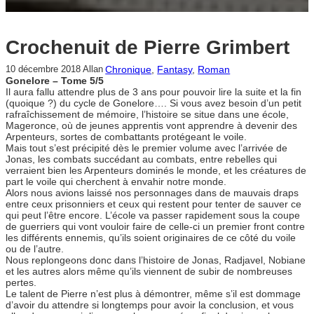
Crochenuit de Pierre Grimbert
Chronique
, 
Fantasy
, 
Roman
10 décembre 2018
Allan
Gonelore – Tome 5/5
Il aura fallu attendre plus de 3 ans pour pouvoir lire la suite et la fin
(quoique ?) du cycle de Gonelore…. Si vous avez besoin d’un petit
rafraîchissement de mémoire, l’histoire se situe dans une école,
Mageronce, où de jeunes apprentis vont apprendre à devenir des
Arpenteurs, sortes de combattants protégeant le voile.
Mais tout s’est précipité dès le premier volume avec l’arrivée de
Jonas, les combats succédant au combats, entre rebelles qui
verraient bien les Arpenteurs dominés le monde, et les créatures de
part le voile qui cherchent à envahir notre monde.
Alors nous avions laissé nos personnages dans de mauvais draps
entre ceux prisonniers et ceux qui restent pour tenter de sauver ce
qui peut l’être encore. L’école va passer rapidement sous la coupe
de guerriers qui vont vouloir faire de celle-ci un premier front contre
les différents ennemis, qu’ils soient originaires de ce côté du voile
ou de l’autre.
Nous replongeons donc dans l’histoire de Jonas, Radjavel, Nobiane
et les autres alors même qu’ils viennent de subir de nombreuses
pertes.
Le talent de Pierre n’est plus à démontrer, même s’il est dommage
d’avoir du attendre si longtemps pour avoir la conclusion, et vous