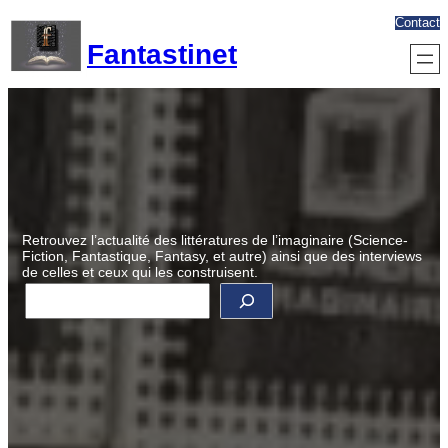
Aller
Contact
au
Fantastinet
contenu
Retrouvez l’actualité des littératures de l’imaginaire (Science-
Fiction, Fantastique, Fantasy, et autre) ainsi que des interviews
de celles et ceux qui les construisent.
R
e
c
h
e
r
c
h
e
r