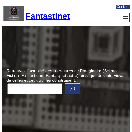
Aller
Contact
au
Fantastinet
contenu
Retrouvez l’actualité des littératures de l’imaginaire (Science-
Fiction, Fantastique, Fantasy, et autre) ainsi que des interviews
de celles et ceux qui les construisent.
R
e
c
h
e
r
c
h
e
r