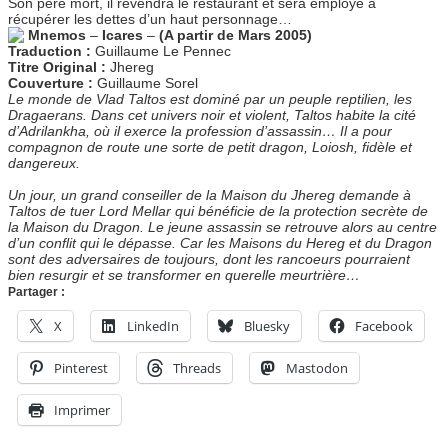
Son père mort, il revendra le restaurant et sera employé à
récupérer les dettes d’un haut personnage…
Mnemos
–
Icares
–
(A partir de Mars 2005)
Traduction :
Guillaume Le Pennec
Titre Original :
Jhereg
Couverture :
Guillaume Sorel
Le monde de Vlad Taltos est dominé par un peuple reptilien, les
Dragaerans. Dans cet univers noir et violent, Taltos habite la cité
d’Adrilankha, où il exerce la profession d’assassin… Il a pour
compagnon de route une sorte de petit dragon, Loiosh, fidèle et
dangereux.
Un jour, un grand conseiller de la Maison du Jhereg demande à
Taltos de tuer Lord Mellar qui bénéficie de la protection secrète de
la Maison du Dragon. Le jeune assassin se retrouve alors au centre
d’un conflit qui le dépasse. Car les Maisons du Hereg et du Dragon
sont des adversaires de toujours, dont les rancoeurs pourraient
bien resurgir et se transformer en querelle meurtrière…
Partager :
X
LinkedIn
Bluesky
Facebook
Pinterest
Threads
Mastodon
Imprimer