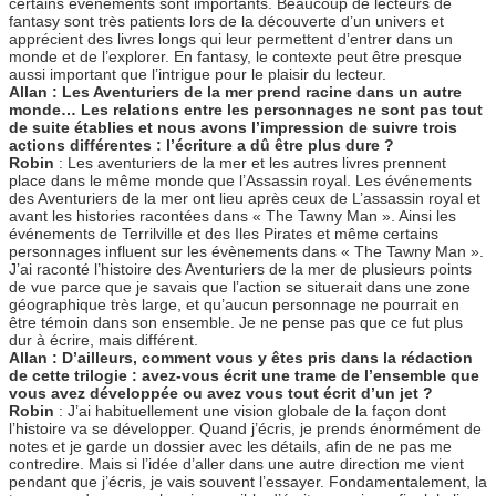
certains évènements sont importants. Beaucoup de lecteurs de
fantasy sont très patients lors de la découverte d’un univers et
apprécient des livres longs qui leur permettent d’entrer dans un
monde et de l’explorer. En fantasy, le contexte peut être presque
aussi important que l’intrigue pour le plaisir du lecteur.
Allan : Les Aventuriers de la mer prend racine dans un autre
monde… Les relations entre les personnages ne sont pas tout
de suite établies et nous avons l’impression de suivre trois
actions différentes : l’écriture a dû être plus dure ?
Robin
: Les aventuriers de la mer et les autres livres prennent
place dans le même monde que l’Assassin royal. Les événements
des Aventuriers de la mer ont lieu après ceux de L’assassin royal et
avant les histories racontées dans « The Tawny Man ». Ainsi les
événements de Terrilville et des Iles Pirates et même certains
personnages influent sur les évènements dans « The Tawny Man ».
J’ai raconté l’histoire des Aventuriers de la mer de plusieurs points
de vue parce que je savais que l’action se situerait dans une zone
géographique très large, et qu’aucun personnage ne pourrait en
être témoin dans son ensemble. Je ne pense pas que ce fut plus
dur à écrire, mais différent.
Allan : D’ailleurs, comment vous y êtes pris dans la rédaction
de cette trilogie : avez-vous écrit une trame de l’ensemble que
vous avez développée ou avez vous tout écrit d’un jet ?
Robin
: J’ai habituellement une vision globale de la façon dont
l’histoire va se développer. Quand j’écris, je prends énormément de
notes et je garde un dossier avec les détails, afin de ne pas me
contredire. Mais si l’idée d’aller dans une autre direction me vient
pendant que j’écris, je vais souvent l’essayer. Fondamentalement, la