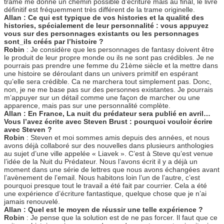
trame me donne un chemin possible d’écriture mais au final, le livre
définitif est fréquemment très différent de la trame originelle.
Allan : Ce qui est typique de vos histories et la qualité des
histories, spécialement de leur personnalité : vous appuyez
vous sur des personnages existants ou les personnages
sont_ils créés par l’histoire ?
Robin
: Je considère que les personnages de fantasy doivent être
le produit de leur propre monde ou ils ne sont pas crédibles. Je ne
pourrais pas prendre une femme du 21ème siècle et la mettre dans
une histoire se déroulant dans un univers primitif en espérant
qu’elle sera crédible. Ca ne marchera tout simplement pas. Donc,
non, je ne me base pas sur des personnes existantes. Je pourrais
m’appuyer sur un détail comme une façon de marcher ou une
apparence, mais pas sur une personnalité complète.
Allan : En France, La nuit du prédateur sera publié en avril…
Vous l’avez écrite avec Steven Brust : pourquoi vouloir écrire
avec Steven ?
Robin
: Steven et moi sommes amis depuis des années, et nous
avons déjà collaboré sur des nouvelles dans plusieurs anthologies
au sujet d’une ville appelée « Liavek ». C’est à Steve qu’est venue
l’idée de la Nuit du Prédateur. Nous l’avons écrit il y a déjà un
moment dans une série de lettres que nous avons échangées avant
l’avènement de l’email. Nous habitons loin l’un de l’autre, c’est
pourquoi presque tout le travail a été fait par courrier. Cela a été
une expérience d’écriture fantastique, quelque chose que je n’ai
jamais renouvelé.
Allan : Quel est le moyen de réussir une telle expérience ?
Robin
: Je pense que la solution est de ne pas forcer. Il faut que ce