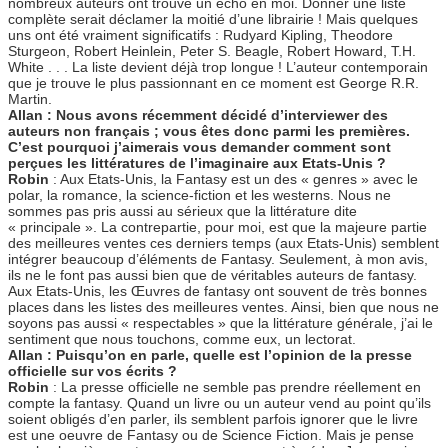
nombreux auteurs ont trouvé un écho en moi. Donner une liste
complète serait déclamer la moitié d’une librairie ! Mais quelques
uns ont été vraiment significatifs : Rudyard Kipling, Theodore
Sturgeon, Robert Heinlein, Peter S. Beagle, Robert Howard, T.H.
White . . . La liste devient déjà trop longue ! L’auteur contemporain
que je trouve le plus passionnant en ce moment est George R.R.
Martin.
Allan : Nous avons récemment décidé d’interviewer des
auteurs non français ; vous êtes donc parmi les premières.
C’est pourquoi j’aimerais vous demander comment sont
perçues les littératures de l’imaginaire aux Etats-Unis ?
Robin
: Aux Etats-Unis, la Fantasy est un des « genres » avec le
polar, la romance, la science-fiction et les westerns. Nous ne
sommes pas pris aussi au sérieux que la littérature dite
« principale ». La contrepartie, pour moi, est que la majeure partie
des meilleures ventes ces derniers temps (aux Etats-Unis) semblent
intégrer beaucoup d’éléments de Fantasy. Seulement, à mon avis,
ils ne le font pas aussi bien que de véritables auteurs de fantasy.
Aux Etats-Unis, les Œuvres de fantasy ont souvent de très bonnes
places dans les listes des meilleures ventes. Ainsi, bien que nous ne
soyons pas aussi « respectables » que la littérature générale, j’ai le
sentiment que nous touchons, comme eux, un lectorat.
Allan : Puisqu’on en parle, quelle est l’opinion de la presse
officielle sur vos écrits ?
Robin
: La presse officielle ne semble pas prendre réellement en
compte la fantasy. Quand un livre ou un auteur vend au point qu’ils
soient obligés d’en parler, ils semblent parfois ignorer que le livre
est une oeuvre de Fantasy ou de Science Fiction. Mais je pense