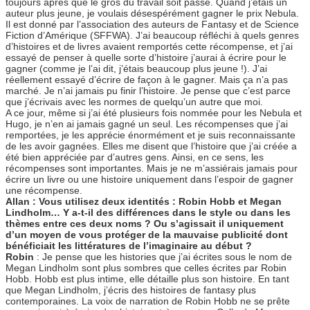
toujours après que le gros du travail soit passé. Quand j’étais un
auteur plus jeune, je voulais désespérément gagner le prix Nebula.
Il est donné par l’association des auteurs de Fantasy et de Science
Fiction d’Amérique (SFFWA). J’ai beaucoup réfléchi à quels genres
d’histoires et de livres avaient remportés cette récompense, et j’ai
essayé de penser à quelle sorte d’histoire j’aurai à écrire pour le
gagner (comme je l’ai dit, j’étais beaucoup plus jeune !). J’ai
réellement essayé d’écrire de façon à le gagner. Mais ça n’a pas
marché. Je n’ai jamais pu finir l’histoire. Je pense que c’est parce
que j’écrivais avec les normes de quelqu’un autre que moi.
A ce jour, même si j’ai été plusieurs fois nommée pour les Nebula et
Hugo, je n’en ai jamais gagné un seul. Les récompenses que j’ai
remportées, je les apprécie énormément et je suis reconnaissante
de les avoir gagnées. Elles me disent que l’histoire que j’ai créée a
été bien appréciée par d’autres gens. Ainsi, en ce sens, les
récompenses sont importantes. Mais je ne m’assiérais jamais pour
écrire un livre ou une histoire uniquement dans l’espoir de gagner
une récompense.
Allan : Vous utilisez deux identités : Robin Hobb et Megan
Lindholm… Y a-t-il des différences dans le style ou dans les
thèmes entre ces deux noms ? Ou s’agissait il uniquement
d’un moyen de vous protéger de la mauvaise publicité dont
bénéficiait les littératures de l’imaginaire au début ?
Robin
: Je pense que les histories que j’ai écrites sous le nom de
Megan Lindholm sont plus sombres que celles écrites par Robin
Hobb. Hobb est plus intime, elle détaille plus son histoire. En tant
que Megan Lindholm, j’écris des histoires de fantasy plus
contemporaines. La voix de narration de Robin Hobb ne se prête