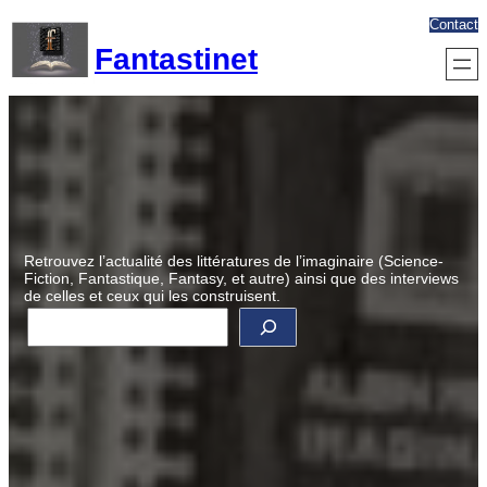
Aller
Contact
au
Fantastinet
contenu
Retrouvez l’actualité des littératures de l’imaginaire (Science-
Fiction, Fantastique, Fantasy, et autre) ainsi que des interviews
de celles et ceux qui les construisent.
R
e
c
h
e
r
c
h
e
r