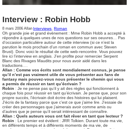
Interview : Robin Hobb
Interviews
, 
Roman
8 mars 2006
Allan
Oh grande joie et grand évènement : Mme Robin Hobb a accepté à
répondre à quelques unes de nos questions sur ses oeuvres… Pas
d’occasion particulière autour de cette interview (si ce n’est la
parution le mois prochain d’un roman en commun avec Steven
Brust). Donc voici le résultat de cette web-rencontre. Vous pouvez
lire ici l’interview en anglais. J’en profite pour remercier Serpent
Blanc des Rivages Maudits pour nous avoir aidé dans les
traductions….
Allan : Comme vos écrits sont mondialement connus, je pense
qu’il n’est pas vraiment utile de vous présenter aux fans de
fantasy mais pouvez-vous nous présenter le chemin qui vous
a permis de réussir en tant qu’écrivain ?
Robin
: Je ne pense pas qu’il y ait des règles qui fonctionnent à
chaque fois pour réussir en tant qu’écrivain. Je pense que, pour son
propre succès, l’écrivain doit écrire des histoires qui lui plaisent.
J’écris de la fantasy parce que c’est ce que j’aime lire. J’essaie de
créer des personnages que j’aimerais avoir comme amis ou
d’autres que je pense qu’il serait intéressant de connaître.
Allan : Quels auteurs vous ont fait rêver en tant que lecteur ?
Robin
: Le premier est évident : JRR Tolkien. Durant toute ma vie,
en différents temps et à différents moments de ma vie, de