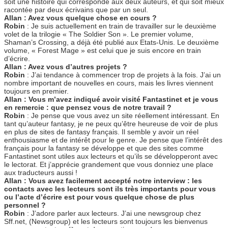
soit une histoire qui corresponde aux deux auteurs, et qui soit mieux
racontée par deux écrivains que par un seul.
Allan : Avez vous quelque chose en cours ?
Robin
: Je suis actuellement en train de travailler sur le deuxième
volet de la trilogie « The Soldier Son ». Le premier volume,
Shaman’s Crossing, a déjà été publié aux Etats-Unis. Le deuxième
volume, « Forest Mage » est celui que je suis encore en train
d’écrire.
Allan : Avez vous d’autres projets ?
Robin
: J’ai tendance à commencer trop de projets à la fois. J’ai un
nombre important de nouvelles en cours, mais les livres viennent
toujours en premier.
Allan : Vous m’avez indiqué avoir visité Fantastinet et je vous
en remercie : que pensez vous de notre travail ?
Robin
: Je pense que vous avez un site réellement intéressant. En
tant qu’auteur fantasy, je ne peux qu’être heureuse de voir de plus
en plus de sites de fantasy français. Il semble y avoir un réel
enthousiasme et de intérêt pour le genre. Je pense que l’intérêt des
français pour la fantasy se développe et que des sites comme
Fantastinet sont utiles aux lecteurs et qu’ils se développeront avec
le lectorat. Et j’apprécie grandement que vous donniez une place
aux traducteurs aussi !
Allan : Vous avez facilement accepté notre interview : les
contacts avec les lecteurs sont ils très importants pour vous
ou l’acte d’écrire est pour vous quelque chose de plus
personnel ?
Robin
: J’adore parler aux lecteurs. J’ai une newsgroup chez
Sff.net, (Newsgroup) et les lecteurs sont toujours les bienvenus