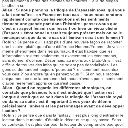
pas vraiment à écrire des histoires très courtes. Celle de Megan
Lindholm si.
Allan : Si nous prenons la trilogie de L’assassin royal qui vous
a fait connaître – en France en tout cas – nous nous rendons
rapidement compte que les émotions et les sentiments
tiennent une grande part dans l’histoire : pensez-vous que
c’est un aspect féminin qui ressort ou bien un vieux cliché
(l’aspect « émotionnel » serait toujours présent mais on ne le
remarquerait que dans le cas où l’écrivain serait une femme) ?
Robin
: Je pense qu’il s’agit plus d’une nouvelle façon de raconter
une histoire, plutôt que d’une différence Homme/Femme. Je vois le
même phénomène dans les journaux. Il était habituel que les
informations relatent seulement et exactement les évènements,
sans donner d’opinion. Désormais, au moins aux Etats-Unis, il est
difficile de trouver des infos qui ne soient pas éditorialisées. Les
gens se demandent toujours ’pourquoi ?’ et ’comment ressentez
vous cela ?’ ou encore ’qu’en pensez vous ?’. Si on nous raconte
uniquement ce que la personne fait, nous n’avons pas le sentiment
d’avoir réellement appris ce qui s’est passé.
Allan : Quand on regarde les différentes chroniques, on
constate que plusieurs fois il est indiqué que l’action est
longue à venir que ce soit dans la trilogie de L’assassin royal
ou dans sa suite : est-il important à vos yeux de décrire
précisément l’univers et les personnages avant de développer
l’action ?
Robin
: Je pense que dans la fantasy, il est plus long d’entraîner le
lecteur dans le monde, d’établir le décor et ce qui s’y passe. Sans
ce contexte, il est plus dur pour le lecteur de comprendre pourquoi