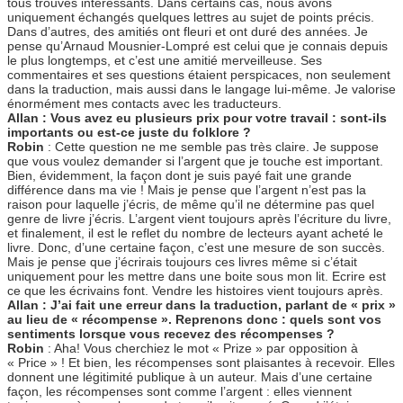
tous trouvés intéressants. Dans certains cas, nous avons
uniquement échangés quelques lettres au sujet de points précis.
Dans d’autres, des amitiés ont fleuri et ont duré des années. Je
pense qu’Arnaud Mousnier-Lompré est celui que je connais depuis
le plus longtemps, et c’est une amitié merveilleuse. Ses
commentaires et ses questions étaient perspicaces, non seulement
dans la traduction, mais aussi dans le langage lui-même. Je valorise
énormément mes contacts avec les traducteurs.
Allan : Vous avez eu plusieurs prix pour votre travail : sont-ils
importants ou est-ce juste du folklore ?
Robin
: Cette question ne me semble pas très claire. Je suppose
que vous voulez demander si l’argent que je touche est important.
Bien, évidemment, la façon dont je suis payé fait une grande
différence dans ma vie ! Mais je pense que l’argent n’est pas la
raison pour laquelle j’écris, de même qu’il ne détermine pas quel
genre de livre j’écris. L’argent vient toujours après l’écriture du livre,
et finalement, il est le reflet du nombre de lecteurs ayant acheté le
livre. Donc, d’une certaine façon, c’est une mesure de son succès.
Mais je pense que j’écrirais toujours ces livres même si c’était
uniquement pour les mettre dans une boite sous mon lit. Ecrire est
ce que les écrivains font. Vendre les histoires vient toujours après.
Allan : J’ai fait une erreur dans la traduction, parlant de « prix »
au lieu de « récompense ». Reprenons donc : quels sont vos
sentiments lorsque vous recevez des récompenses ?
Robin
: Aha! Vous cherchiez le mot « Prize » par opposition à
« Price » ! Et bien, les récompenses sont plaisantes à recevoir. Elles
donnent une légitimité publique à un auteur. Mais d’une certaine
façon, les récompenses sont comme l’argent : elles viennent