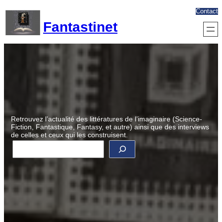
Aller
Contact
au
Fantastinet
contenu
Retrouvez l’actualité des littératures de l’imaginaire (Science-
Fiction, Fantastique, Fantasy, et autre) ainsi que des interviews
de celles et ceux qui les construisent.
R
e
c
h
e
r
c
h
e
r