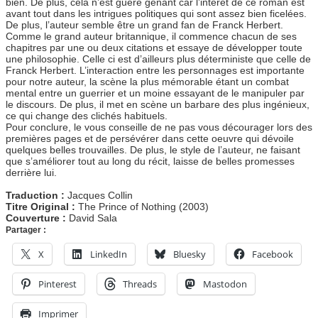
bien. De plus, cela n’est guère gênant car l’intérêt de ce roman est
avant tout dans les intrigues politiques qui sont assez bien ficelées.
De plus, l’auteur semble être un grand fan de Franck Herbert.
Comme le grand auteur britannique, il commence chacun de ses
chapitres par une ou deux citations et essaye de développer toute
une philosophie. Celle ci est d’ailleurs plus déterministe que celle de
Franck Herbert. L’interaction entre les personnages est importante
pour notre auteur, la scène la plus mémorable étant un combat
mental entre un guerrier et un moine essayant de le manipuler par
le discours. De plus, il met en scène un barbare des plus ingénieux,
ce qui change des clichés habituels.
Pour conclure, le vous conseille de ne pas vous décourager lors des
premières pages et de persévérer dans cette oeuvre qui dévoile
quelques belles trouvailles. De plus, le style de l’auteur, ne faisant
que s’améliorer tout au long du récit, laisse de belles promesses
derrière lui.
Traduction :
Jacques Collin
Titre Original :
The Prince of Nothing (2003)
Couverture :
David Sala
Partager :
X
LinkedIn
Bluesky
Facebook
Pinterest
Threads
Mastodon
Imprimer