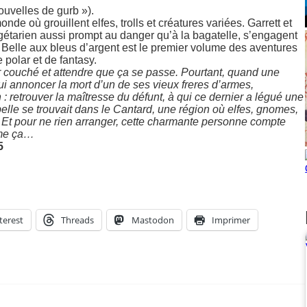
ouvelles de gurb »).
de où grouillent elfes, trolls et créatures variées. Garrett et
gétarien aussi prompt au danger qu’à la bagatelle, s’engagent
La Belle aux bleus d’argent est le premier volume des aventures
 polar et de fantasy.
ter couché et attendre que ça se passe. Pourtant, quand une
ui annoncer la mort d’un de ses vieux freres d’armes,
n : retrouver la maîtresse du défunt, à qui ce dernier a légué une
elle se trouvait dans le Cantard, une région où elfes, gnomes,
. Et pour ne rien arranger, cette charmante personne compte
mme ça…
5
terest
Threads
Mastodon
Imprimer