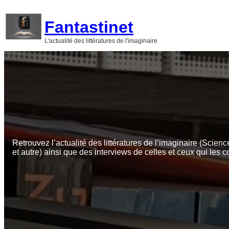
Aller
au
Fantastinet
contenu
L'actualité des littératures de l'imaginaire
Retrouvez l’actualité des littératures de l’imaginaire (Scienc
et autre) ainsi que des interviews de celles et ceux qui les c