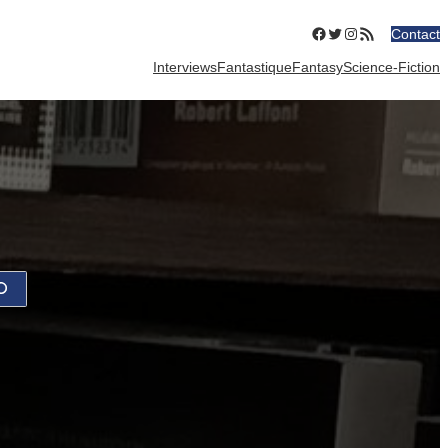
Facebook
Twitter
Instagram
Flux RSS
Contact
Interviews
Fantastique
Fantasy
Science-Fiction