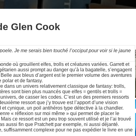
 de Glen Cook
oele. Je me serais bien touché l’occiput pour voir si le jaune
de où grouillent elfes, trolls et créatures variées. Garrett et
gétarien aussi prompt au danger qu’à la bagatelle, s’engagent
La Belle aux bleus d’argent est le premier volume des aventures
 polar et de fantasy.
e dans un univers relativement classique de fantasy: trolls,
res sont bien plus nuancés que elfes = gentils et trolls =
 univers, de casser les codes. C’est un des premiers ressorts
 deuxième ressort que j’y trouve est l’apport d’une vision
et cynique, un poil antihéros type détective à la chandler.
genre « réflexion sur moi même » qui permet de placer le
ais ce ressort est un peu trop souvent utilisé et je l’ai trouvé
as aussi fin que Pratchett par exemple, ni aussi déjanté.
re, suffisamment complexe pour ne pas expédier le livre en une