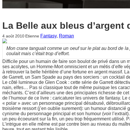
La Belle aux bleus d’argent
Fantasy
, 
Roman
4 août 2010
Etienne
Mon crane tanguait comme un oeuf sur le plat au bord de la p
coulait mais c’était trop d’effort.
Difficile pour un humain de faire son boulot de privé dans un mon
ses acolytes, un Homme-Mort omniscient et un métis d’elfe vé
à retrouver la belle héritière d’une fortune en argent massif. 
de Garrett, un Sam Spade au pays des sorciers : un cocktail de
Le côté lumineux de Glen Cook : cette série de Garrett détectiv
nain, elfes… Pas si classique tout de même puisque les caractè
méchants. C’est d’ailleurs une des principales richesse de cet
de l’humour de ce livre : caricaturer les univers de fantasy. Le
« polar » avec un personnage principal désabusé, débrouillard 
troisième ressort (j’en oublie surement): un humour distancié 
cynisme du personnage principal et son humour (voir l’extrait). M
un peu écoeurant sur la fin, un peu trop fréquemment utilisé. P
L’intrigue en elle même est par contre bien au niveau du maît
heure, tout en restant très lisible.