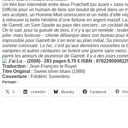
Un très bon intermède entre deux Pratchett (ou avant « sans n
Difficile pour un humain de faire son boulot de privé dans un mon
ses acolytes, un Homme-Mort omniscient et un métis d’elfe vé
à retrouver la belle héritière d’une fortune en argent massif. 
de Garrett, un Sam Spade au pays des sorciers : un cocktail de
On le sait, pour la gueule de bois, il n’y a qu’un remède : res
jolie- mais furieuse – cliente débarque dans son bureau pour l
impossible pour Garrett de s’en tenir au plan initial. Sa missio
somme colossale. Le hic, c’est qu’aux dernières nouvelles la b
vampires et autres centaures se livrent une guerre sans merci
parmi les amours de jeunesse de Garrett. Il y a des jours co
J’ai Lu
–
(2008)
–
283 pages
6.70 €
ISBN : 978229000822
Traduction :
Jean-François le Ruyet
Titre Original :
Sweet silver blues (1988)
Couverture :
Frédéric Sorrentino
Partager :
X
LinkedIn
Bluesky
Facebook
Pin