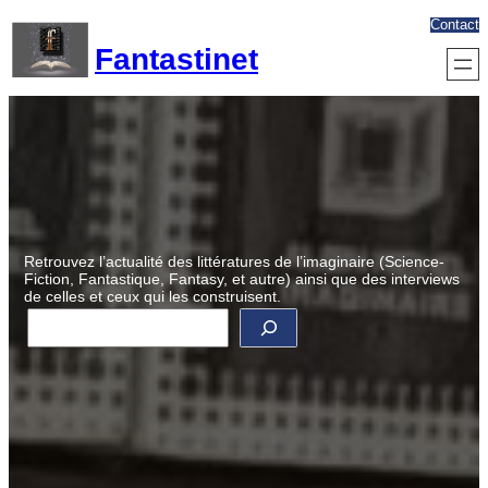
Aller
Contact
au
Fantastinet
contenu
Retrouvez l’actualité des littératures de l’imaginaire (Science-
Fiction, Fantastique, Fantasy, et autre) ainsi que des interviews
de celles et ceux qui les construisent.
R
e
c
h
e
r
c
h
e
r