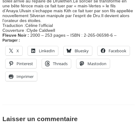
soleil arrive au repaire de Drulethen.Le sorcier se transforme en
une bête féroce mais ce fait tuer par « main-Vertes » le fils
d’Anaya.Ulvain s’echappe mais Kith ce fait tuer par son fils appellée
nouvellement Silveran manipule par l’esprit de Dru.Il devient alors
l’orateur des étoiles.
Traduction :Céline l’official
Couverture :Clyde Caldwell
Fleuve Noir :
2000 – 253 pages – ISBN : 2-265-06598-6 –
Partager :
X
LinkedIn
Bluesky
Facebook
Pinterest
Threads
Mastodon
Imprimer
Laisser un commentaire