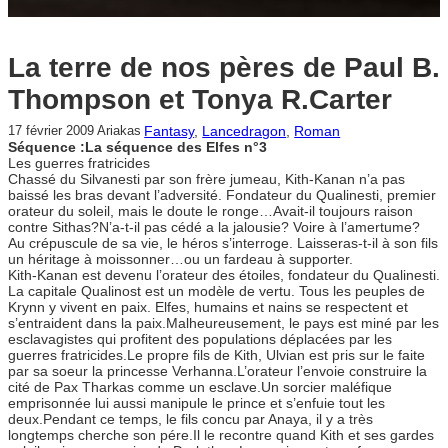
La terre de nos pères de Paul B.
Thompson et Tonya R.Carter
Fantasy
, 
Lancedragon
, 
Roman
17 février 2009
Ariakas
Séquence :La séquence des Elfes n°3
Les guerres fratricides
Chassé du Silvanesti par son frère jumeau, Kith-Kanan n’a pas
baissé les bras devant l’adversité. Fondateur du Qualinesti, premier
orateur du soleil, mais le doute le ronge…Avait-il toujours raison
contre Sithas?N’a-t-il pas cédé a la jalousie? Voire à l’amertume?
Au crépuscule de sa vie, le héros s’interroge. Laisseras-t-il à son fils
un héritage à moissonner…ou un fardeau à supporter.
Kith-Kanan est devenu l’orateur des étoiles, fondateur du Qualinesti.
La capitale Qualinost est un modèle de vertu. Tous les peuples de
Krynn y vivent en paix. Elfes, humains et nains se respectent et
s’entraident dans la paix.Malheureusement, le pays est miné par les
esclavagistes qui profitent des populations déplacées par les
guerres fratricides.Le propre fils de Kith, Ulvian est pris sur le faite
par sa soeur la princesse Verhanna.L’orateur l’envoie construire la
cité de Pax Tharkas comme un esclave.Un sorcier maléfique
emprisonnée lui aussi manipule le prince et s’enfuie tout les
deux.Pendant ce temps, le fils concu par Anaya, il y a très
longtemps cherche son pére.Il le recontre quand Kith et ses gardes