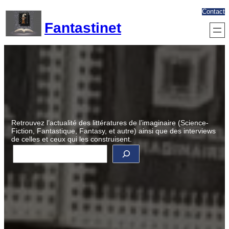
Aller
Contact
au
Fantastinet
contenu
Retrouvez l’actualité des littératures de l’imaginaire (Science-
Fiction, Fantastique, Fantasy, et autre) ainsi que des interviews
de celles et ceux qui les construisent.
R
e
c
h
e
r
c
h
e
r