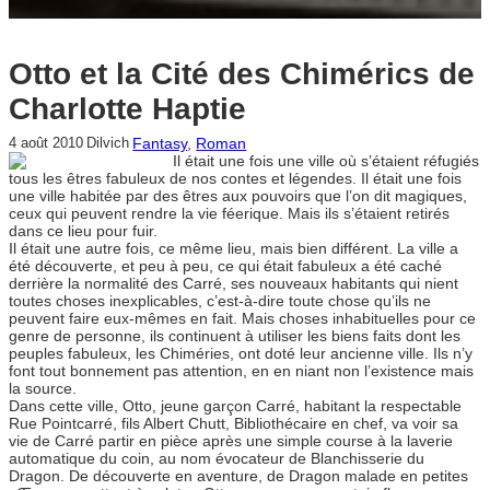
Otto et la Cité des Chimérics de
Charlotte Haptie
Fantasy
, 
Roman
4 août 2010
Dilvich
Il était une fois une ville où s’étaient réfugiés
tous les êtres fabuleux de nos contes et légendes. Il était une fois
une ville habitée par des êtres aux pouvoirs que l’on dit magiques,
ceux qui peuvent rendre la vie féerique. Mais ils s’étaient retirés
dans ce lieu pour fuir.
Il était une autre fois, ce même lieu, mais bien différent. La ville a
été découverte, et peu à peu, ce qui était fabuleux a été caché
derrière la normalité des Carré, ses nouveaux habitants qui nient
toutes choses inexplicables, c’est-à-dire toute chose qu’ils ne
peuvent faire eux-mêmes en fait. Mais choses inhabituelles pour ce
genre de personne, ils continuent à utiliser les biens faits dont les
peuples fabuleux, les Chiméries, ont doté leur ancienne ville. Ils n’y
font tout bonnement pas attention, en en niant non l’existence mais
la source.
Dans cette ville, Otto, jeune garçon Carré, habitant la respectable
Rue Pointcarré, fils Albert Chutt, Bibliothécaire en chef, va voir sa
vie de Carré partir en pièce après une simple course à la laverie
automatique du coin, au nom évocateur de Blanchisserie du
Dragon. De découverte en aventure, de Dragon malade en petites