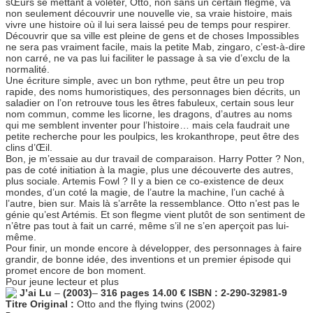
sŒurs se mettant à voleter, Otto, non sans un certain flegme, va
non seulement découvrir une nouvelle vie, sa vraie histoire, mais
vivre une histoire où il lui sera laissé peu de temps pour respirer.
Découvrir que sa ville est pleine de gens et de choses Impossibles
ne sera pas vraiment facile, mais la petite Mab, zingaro, c’est-à-dire
non carré, ne va pas lui faciliter le passage à sa vie d’exclu de la
normalité.
Une écriture simple, avec un bon rythme, peut être un peu trop
rapide, des noms humoristiques, des personnages bien décrits, un
saladier on l’on retrouve tous les êtres fabuleux, certain sous leur
nom commun, comme les licorne, les dragons, d’autres au noms
qui me semblent inventer pour l’histoire… mais cela faudrait une
petite recherche pour les poulpics, les krokanthrope, peut être des
clins d’Œil.
Bon, je m’essaie au dur travail de comparaison. Harry Potter ? Non,
pas de coté initiation à la magie, plus une découverte des autres,
plus sociale. Artemis Fowl ? Il y a bien ce co-existence de deux
mondes, d’un coté la magie, de l’autre la machine, l’un caché à
l’autre, bien sur. Mais là s’arrête la ressemblance. Otto n’est pas le
génie qu’est Artémis. Et son flegme vient plutôt de son sentiment de
n’être pas tout à fait un carré, même s’il ne s’en aperçoit pas lui-
même.
Pour finir, un monde encore à développer, des personnages à faire
grandir, de bonne idée, des inventions et un premier épisode qui
promet encore de bon moment.
Pour jeune lecteur et plus
J’ai Lu
–
(2003)
–
316 pages 14.00 € ISBN : 2-290-32981-9
Titre Original :
Otto and the flying twins (2002)