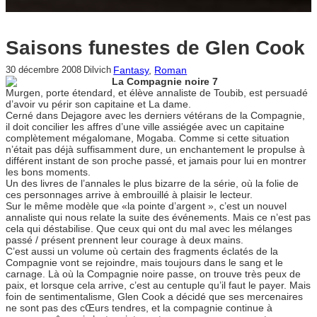
Saisons funestes de Glen Cook
Fantasy
, 
Roman
30 décembre 2008
Dilvich
La Compagnie noire 7
Murgen, porte étendard, et élève annaliste de Toubib, est persuadé
d’avoir vu périr son capitaine et La dame.
Cerné dans Dejagore avec les derniers vétérans de la Compagnie,
il doit concilier les affres d’une ville assiégée avec un capitaine
complètement mégalomane, Mogaba. Comme si cette situation
n’était pas déjà suffisamment dure, un enchantement le propulse à
différent instant de son proche passé, et jamais pour lui en montrer
les bons moments.
Un des livres de l’annales le plus bizarre de la série, où la folie de
ces personnages arrive à embrouillé à plaisir le lecteur.
Sur le même modèle que «la pointe d’argent », c’est un nouvel
annaliste qui nous relate la suite des événements. Mais ce n’est pas
cela qui déstabilise. Que ceux qui ont du mal avec les mélanges
passé / présent prennent leur courage à deux mains.
C’est aussi un volume où certain des fragments éclatés de la
Compagnie vont se rejoindre, mais toujours dans le sang et le
carnage. Là où la Compagnie noire passe, on trouve très peux de
paix, et lorsque cela arrive, c’est au centuple qu’il faut le payer. Mais
foin de sentimentalisme, Glen Cook a décidé que ses mercenaires
ne sont pas des cŒurs tendres, et la compagnie continue à