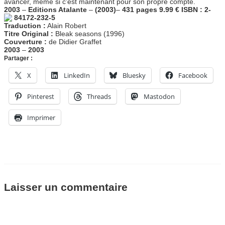
avancer, même si c’est maintenant pour son propre compte.
2003
–
Editions Atalante
–
(2003)
–
431 pages
9.99 €
ISBN : 2-
84172-232-5
Traduction :
Alain Robert
Titre Original :
Bleak seasons (1996)
Couverture :
de Didier Graffet
2003
–
2003
Partager :
X
LinkedIn
Bluesky
Facebook
Pinterest
Threads
Mastodon
Imprimer
Laisser un commentaire