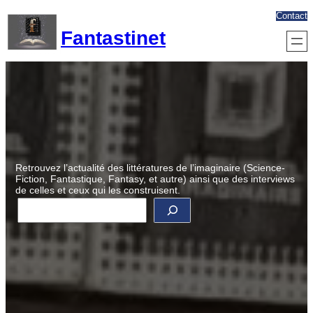
Aller
Contact
au
Fantastinet
contenu
Retrouvez l’actualité des littératures de l’imaginaire (Science-
Fiction, Fantastique, Fantasy, et autre) ainsi que des interviews
de celles et ceux qui les construisent.
R
e
c
h
e
r
c
h
e
r