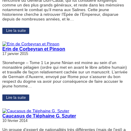
rencontre du Général Dun-Cadal, qui fût considéré longtemps
comme un des plus grands généraux, et reste dans les mémoires
notamment le combat qu’il mena aux Salines. Cette jeune
historienne cherche à retrouver l’Epée de l’Empereur, disparue
depuis de nombreuses années, et le…
Lire la suite
Erin de Corbeyran et Pinson
17 janvier 2015
Stonehenge – Tome 1 Le jeune Ninian est moine au sein d’un
monastère pélagien (ordre qui met en avant le libre arbitre humain)
et travaille de façon relativement cachée sur un manuscrit. L’arrivée
de Germain d’Auxerre, envoyé par Rome pour s’assurer du bon
respect du dogme va avoir pour conséquence de faire accuser le
jeune homme…
Lire la suite
Caucasus de Tiéphaine G. Szuter
10 février 2014
Un groupe d’expert de nationalités très différentes (mais de l’est) a