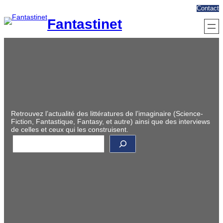
Aller
Contact
au
Fantastinet
contenu
Retrouvez l’actualité des littératures de l’imaginaire (Science-
Fiction, Fantastique, Fantasy, et autre) ainsi que des interviews
de celles et ceux qui les construisent.
R
e
c
h
e
r
c
h
e
r