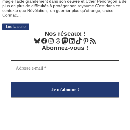
magie l’aide grandement dans son oeuvre et Uther Pendragon a de
plus en plus de difficultés à protéger son royaume.C’est dans ce
contexte que Révélation, un guerrier plus qu’étrange, croise
Cormac…
Lire la suite
Nos réseaux !
Bluesky
Facebook
Instagram
Threads
Mastodon
LinkedIn
TikTok
Pinterest
Flux RSS
Abonnez-vous !