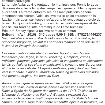
combats sauvages.
Le terrible Attila, Loki le tentateur, le manipulateur, Fenris le Loup
dévoreur du soleil à la fin des temps, les figures emblématiques se
succèdent. La trame entrecroisée des manipulations dénoue
lentement ses secrets. Voici, un livre sur le poids écrasant de la
fatalité mais aussi sur l’espoir qu’apporte le renouveau du cycle de
la vie. Un bijou de Fantasy, concentré d’exploits héroïques et de
poésie, sur fond de lutte dramatique de l’âme humaine.
Edouard Brasey signe là un livre hors du commun.
Belfond
–
(Avril 2010)
–
340 pages 9.99 € ISBN : 9782714446237
Siegfried absorbe un philtre d’oubli concocté par Kriemhilde, la
princesse burgonde, violant les serments d’amour et de fidélité qui
le lient à la Walkyrie Brunehilde.
Les deux rivales s’affrontent au milieu des intrigues de cour
fomentées par Hagen, le fils du Nibelung. Complots, crimes,
trahisons, parjures, passions, jalousies et vengeances se succèdent
tandis qu’Attila et ses Huns envahissent le royaume des Burgondes
et que le palais céleste d’Asgard s’embrase, précipitant les dieux
vers leur chute. L’anneau maudit du Nibelung peut alors rejoindre
son berceau originel, les eaux du Rhin.
Anneaux magiques et épées invincibles, Walkyries et dragons,
géants et nains, dieux et héros animés de passions ardentes…
Dans la lignée du Seigneur des anneaux de J.R.R. Tolkien et de
L’Anneau du Nibelung de Richard Wagner, s’inspirant des
anciennes légendes et mythologies nordiques, La Malédiction de
l’anneau est une saga foisonnante au souffle épique et héroïque, un