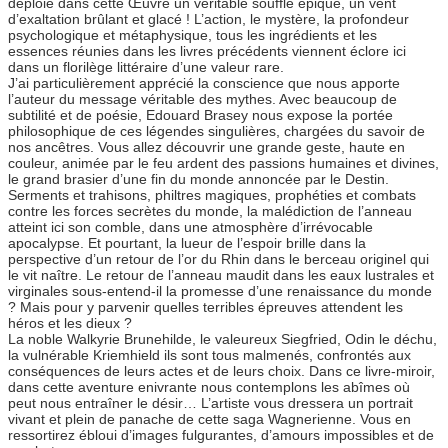
déploie dans cette Œuvre un véritable souffle épique, un vent
d’exaltation brûlant et glacé ! L’action, le mystère, la profondeur
psychologique et métaphysique, tous les ingrédients et les
essences réunies dans les livres précédents viennent éclore ici
dans un florilège littéraire d’une valeur rare.
J’ai particulièrement apprécié la conscience que nous apporte
l’auteur du message véritable des mythes. Avec beaucoup de
subtilité et de poésie, Edouard Brasey nous expose la portée
philosophique de ces légendes singulières, chargées du savoir de
nos ancêtres. Vous allez découvrir une grande geste, haute en
couleur, animée par le feu ardent des passions humaines et divines,
le grand brasier d’une fin du monde annoncée par le Destin.
Serments et trahisons, philtres magiques, prophéties et combats
contre les forces secrètes du monde, la malédiction de l’anneau
atteint ici son comble, dans une atmosphère d’irrévocable
apocalypse. Et pourtant, la lueur de l’espoir brille dans la
perspective d’un retour de l’or du Rhin dans le berceau originel qui
le vit naître. Le retour de l’anneau maudit dans les eaux lustrales et
virginales sous-entend-il la promesse d’une renaissance du monde
? Mais pour y parvenir quelles terribles épreuves attendent les
héros et les dieux ?
La noble Walkyrie Brunehilde, le valeureux Siegfried, Odin le déchu,
la vulnérable Kriemhield ils sont tous malmenés, confrontés aux
conséquences de leurs actes et de leurs choix. Dans ce livre-miroir,
dans cette aventure enivrante nous contemplons les abîmes où
peut nous entraîner le désir… L’artiste vous dressera un portrait
vivant et plein de panache de cette saga Wagnerienne. Vous en
ressortirez ébloui d’images fulgurantes, d’amours impossibles et de