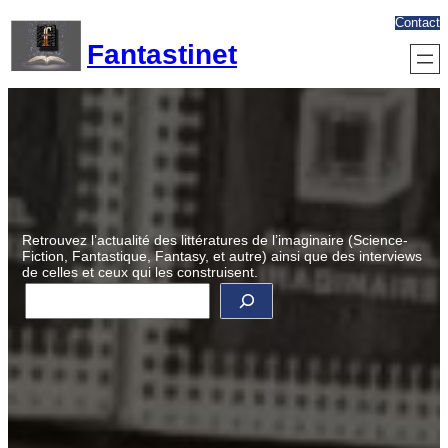
Aller
Contact
au
Fantastinet
contenu
Retrouvez l’actualité des littératures de l’imaginaire (Science-
Fiction, Fantastique, Fantasy, et autre) ainsi que des interviews
de celles et ceux qui les construisent.
R
e
c
h
e
r
c
h
e
r