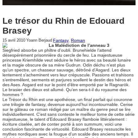
Le trésor du Rhin de Edouard
Brasey
Fantasy
, 
Roman
15 avril 2010
Yoann Berjaud
La Malédiction de l’anneau 3
Siegfried absorbe un philtre d’oubli. Brunehielde l’attend
désespérément prisonnière du cercle de feu. La majestueuse
princesse Kriemhilde veut séduire le héros avec sa beauté lunaire
et la magie obscure de sa mère Gudrun. Odin déchu n’est plus
qu’un spectre, un chasseur sauvage, détrôné d’Asgard. Les dieux
lentement s’acheminent vers leur crépuscule. Passions et trahisons
s’entremêlent, serments et parjures scellent le destin des héros et
des Ases. Asgard est sur le point d’être emporté par le Ragnarök.
Le brasier des dieux est allumé. Qu’en sera-t-il du royaume des
hommes ?
Le Trésor du Rhin est une apothéose, un final parfait qui couronne
une trilogie de fantasy, devenue aujourd’hui incontournable. Cerise
sur le gâteau ce roman rédigé par un maître du genre peut se lire
individuellement. C’est sans conteste le meilleur tome de cette série
majestueuse, le talent d’Edouard Brasey flamboie littéralement :
écriture ciselée, art de conter porté à son summum, voici une
conclusion fascinante de virtuosité. Edouard Brasey ressuscite les
mythes nordiques avec la fougue d’un scalde des anciens temps. Il