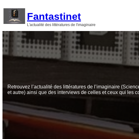
Aller
au
Fantastinet
contenu
L'actualité des littératures de l'imaginaire
Retrouvez l’actualité des littératures de l’imaginaire (Scienc
et autre) ainsi que des interviews de celles et ceux qui les c