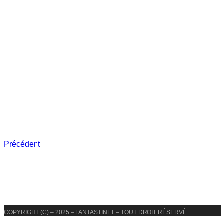
Précédent
COPYRIGHT (C) – 2025 – FANTASTINET – TOUT DROIT RÉSERVÉ