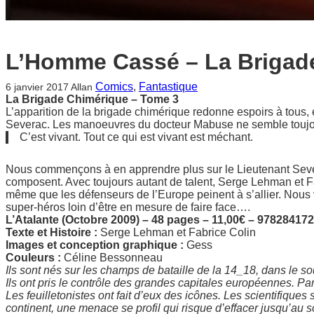
L’Homme Cassé – La Brigad
Comics
, 
Fantastique
6 janvier 2017
Allan
La Brigade Chimérique – Tome 3
L’apparition de la brigade chimérique redonne espoirs à tous
Severac. Les manoeuvres du docteur Mabuse ne semble toujo
C’est vivant. Tout ce qui est vivant est méchant.
Nous commençons à en apprendre plus sur le Lieutenant Severa
composent. Avec toujours autant de talent, Serge Lehman et F
même que les défenseurs de l’Europe peinent à s’allier. Nou
super-héros loin d’être en mesure de faire face….
L’Atalante (Octobre 2009) – 48 pages – 11,00€ – 97828417
Texte et Histoire :
Serge Lehman et Fabrice Colin
Images et conception graphique :
Gess
Couleurs :
Céline Bessonneau
Ils sont nés sur les champs de bataille de la 14_18, dans le s
Ils ont pris le contrôle des grandes capitales européennes. Par 
Les feuilletonistes ont fait d’eux des icônes. Les scientifiques
continent, une menace se profil qui risque d’effacer jusqu’au 