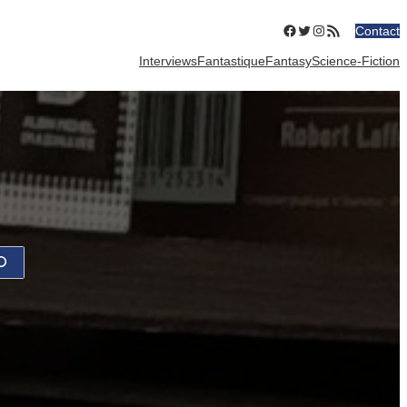
Facebook
Twitter
Instagram
Flux RSS
Contact
Interviews
Fantastique
Fantasy
Science-Fiction