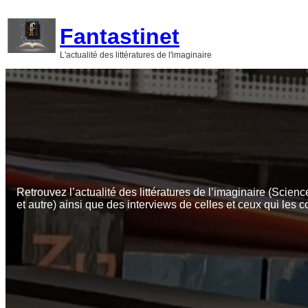
Aller
au
Fantastinet
contenu
L'actualité des littératures de l'imaginaire
Retrouvez l’actualité des littératures de l’imaginaire (Scienc
et autre) ainsi que des interviews de celles et ceux qui les c