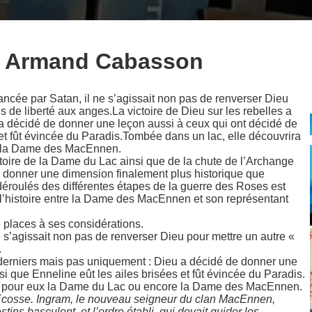
e Armand Cabasson
lancée par Satan, il ne s’agissait non pas de renverser Dieu
s de liberté aux anges.La victoire de Dieu sur les rebelles a
 a décidé de donner une leçon aussi à ceux qui ont décidé de
et fût évincée du Paradis.
Tombée dans un lac, elle découvrira
e la Dame des MacEnnen.
toire de la Dame du Lac ainsi que de la chute de l’Archange
donner une dimension finalement plus historique que
t déroulés des différentes étapes de la guerre des Roses est
à l’histoire entre la Dame des MacEnnen et son représentant
 places à ses considérations.
e s’agissait non pas de renverser Dieu pour mettre un autre «
.
es derniers mais pas uniquement : Dieu a décidé de donner une
si que Enneline eût les ailes brisées et fût évincée du Paradis.
ra pour eux la Dame du Lac ou encore la Dame des MacEnnen.
Ecosse. Ingram, le nouveau seigneur du clan MacEnnen,
ns basculent, et l’ordre établi, qui devait guider les