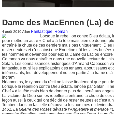
Dame des MacEnnen (La) d
Fantastique
, 
Roman
4 août 2010
Allan
Lorsque la rebellion contre Dieu éclata, 
pour mettre un autre « Chef » à la tête mais bien de donner plu
entraîné la chute de ces derniers mais pas uniquement : Dieu
rester neutres et c’est ainsi que Enneline eût les ailes brisées 
les hommes et deviendra pour eux la Dame du Lac ou encor
Ce roman va nous entraîner dans une nouvelle lecture de l’his
Satan. Les connaissances historiques d’Armand Cabasson va 
fantastique et, si les explicatoins des tenants, aboutissants e
intéressants, leur développement nuit en partie à la trame et 
Ingram.
Néanmoins, le rythme du récit ne laisse finalement que peu de
Lorsque la rebellion contre Dieu éclata, lancée par Satan, il n
Chef » à la tête mais bien de donner plus de liberté aux anges
La victoire de Dieu sur les rebelles a entraîné la chute de c
leçon aussi à ceux qui ont décidé de rester neutres et c’est ain
Tombée dans un lac, elle découvrira les hommes et deviend
1461. La Guerre des Roses dévaste l’Angleterre et menace l’
rencontre Enneline, archange devenue fée sur Terre. Leurs Desti