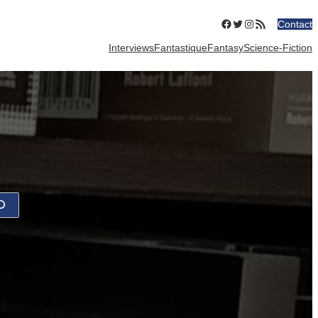
Facebook
Twitter
Instagram
Flux RSS
Contact
Interviews
Fantastique
Fantasy
Science-Fiction