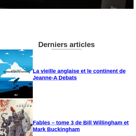
Derniers articles
La vieille anglaise et le continent de
Jeanne-A Debats
Fables – tome 3 de Bill Willingham et
Mark Buckingham