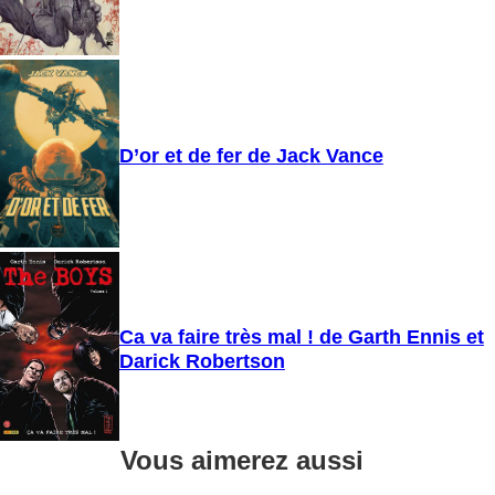
D’or et de fer de Jack Vance
Ca va faire très mal ! de Garth Ennis et
Darick Robertson
Vous aimerez aussi