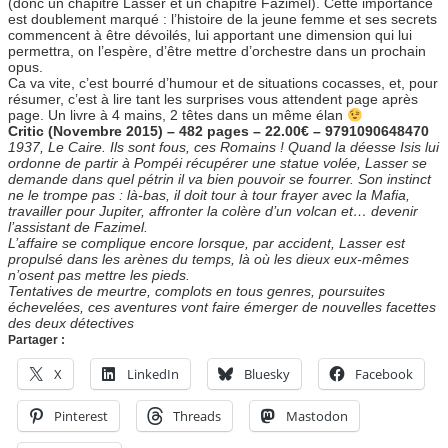
(donc un chapitre Lasser et un chapitre Fazimel). Cette importance
est doublement marqué : l’histoire de la jeune femme et ses secrets
commencent à être dévoilés, lui apportant une dimension qui lui
permettra, on l’espère, d’être mettre d’orchestre dans un prochain
opus.
Ca va vite, c’est bourré d’humour et de situations cocasses, et, pour
résumer, c’est à lire tant les surprises vous attendent page après
page. Un livre à 4 mains, 2 têtes dans un même élan
Critic (Novembre 2015) – 482 pages – 22.00€ – 9791090648470
1937, Le Caire. Ils sont fous, ces Romains ! Quand la déesse Isis lui
ordonne de partir à Pompéi récupérer une statue volée, Lasser se
demande dans quel pétrin il va bien pouvoir se fourrer. Son instinct
ne le trompe pas : là-bas, il doit tour à tour frayer avec la Mafia,
travailler pour Jupiter, affronter la colère d’un volcan et… devenir
l’assistant de Fazimel.
L’affaire se complique encore lorsque, par accident, Lasser est
propulsé dans les arènes du temps, là où les dieux eux-mêmes
n’osent pas mettre les pieds.
Tentatives de meurtre, complots en tous genres, poursuites
échevelées, ces aventures vont faire émerger de nouvelles facettes
des deux détectives
Partager :
X
LinkedIn
Bluesky
Facebook
Pinterest
Threads
Mastodon