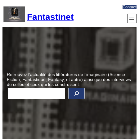
Aller
Contact
au
Fantastinet
contenu
Retrouvez l’actualité des littératures de l’imaginaire (Science-
Fiction, Fantastique, Fantasy, et autre) ainsi que des interviews
de celles et ceux qui les construisent.
R
e
c
h
e
r
c
h
e
r