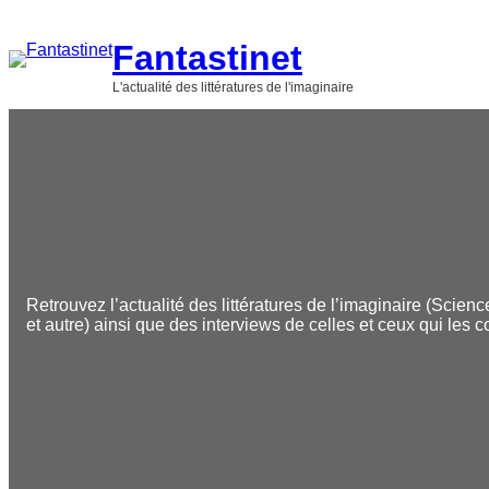
Aller
au
Fantastinet
contenu
L'actualité des littératures de l'imaginaire
Retrouvez l’actualité des littératures de l’imaginaire (Scienc
et autre) ainsi que des interviews de celles et ceux qui les c