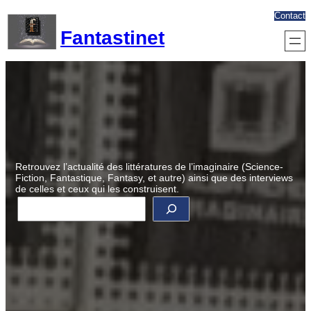
Aller
Contact
au
Fantastinet
contenu
Retrouvez l’actualité des littératures de l’imaginaire (Science-
Fiction, Fantastique, Fantasy, et autre) ainsi que des interviews
de celles et ceux qui les construisent.
R
e
c
h
e
r
c
h
e
r