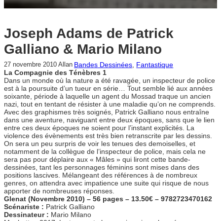
Joseph Adams de Patrick
Galliano & Mario Milano
Bandes Dessinées
, 
Fantastique
27 novembre 2010
Allan
La Compagnie des Ténèbres 1
Dans un monde où la nature a été ravagée, un inspecteur de police
est à la poursuite d’un tueur en série… Tout semble lié aux années
soixante, période à laquelle un agent du Mossad traque un ancien
nazi, tout en tentant de résister à une maladie qu’on ne comprends.
Avec des graphismes très soignés, Patrick Galliano nous entraîne
dans une aventure, naviguant entre deux époques, sans que le lien
entre ces deux époques ne soient pour l’instant explicités. La
violence des évènements est très bien retranscrite par les dessins.
On sera un peu surpris de voir les tenues des demoiselles, et
notamment de la collègue de l’inspecteur de police, mais cela ne
sera pas pour déplaire aux « Mâles » qui liront cette bande-
dessinées, tant les personnages féminins sont mises dans des
positions lascives. Mélangeant des références à de nombreux
genres, on attendra avec impatience une suite qui risque de nous
apporter de nombreuses réponses.
Glenat (Novembre 2010) – 56 pages – 13.50€ – 9782723470162
Scénariste :
Patrick Galliano
Dessinateur :
Mario Milano