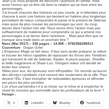
Jean-Luc nous propose de découvrir l’aventure et l’amitié, mais
aussi l’amour qui va être clé dans la relation qui se tisse entre les
personnages.
J’ai trouvé chacune des histoires un peu courte, je m’attendais pour
chacune à avoir une histoire qui tiennent en haleine plus longtemps
permettant de mieux comprendre le passé et le présent de Selenae
mais aussi de plus creuser les personnages qui sont, du coup,
lancés dans l’action très vite. Nous avons donc l’action mais pas
suffisamment de matières pour comprendre ce qui a amené nos
personnages à se lancer dans l’aventure… Mais peut-être que ce
manque sera traité dans un prochain titre ?
Naos (Mai 2017) – 336 pages – 14.90€ – 9782366298413
Couverture
: Dogan Oztel
L’Empereur-Mage se fait vieux. Il faut sans tarder préparer la relève
et trouver les héros capables de repousser les forces des Ténèbres
qui menacent la cité de Selenae. Kaylan, le jeune paysan, Sheelba
la belle magicienne et Shaar-Lun, l’intrigant voleur ont décidé de
tenter leur chance.
Hélas pour eux, les épreuves sont effroyables. On raconte qu’aucun
des derniers candidats n’est ressorti des souterrains de la ville. Pour
devenir l’Élu, il faut triompher de redoutables épreuves et affronter
ses peurs les plus secrètes.
L’un d’eux parviendra-t-il à se hisser sur le trône et à empêcher le
réveil du monstre qui sommeille dans les profondeurs de la terre ?
Partager :
X
LinkedIn
Bluesky
Facebook