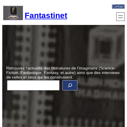
Aller
Contact
au
Fantastinet
contenu
Retrouvez l’actualité des littératures de l’imaginaire (Science-
Fiction, Fantastique, Fantasy, et autre) ainsi que des interviews
de celles et ceux qui les construisent.
R
e
c
h
e
r
c
h
e
r