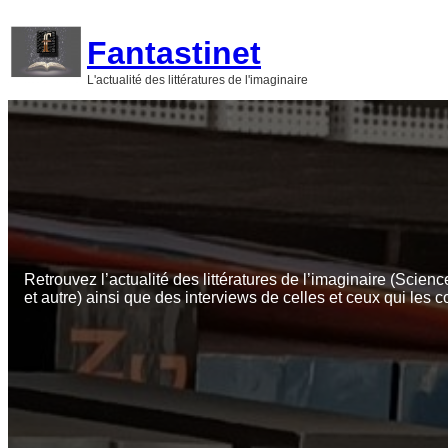
Aller
au
Fantastinet
contenu
L'actualité des littératures de l'imaginaire
Retrouvez l’actualité des littératures de l’imaginaire (Scienc
et autre) ainsi que des interviews de celles et ceux qui les c