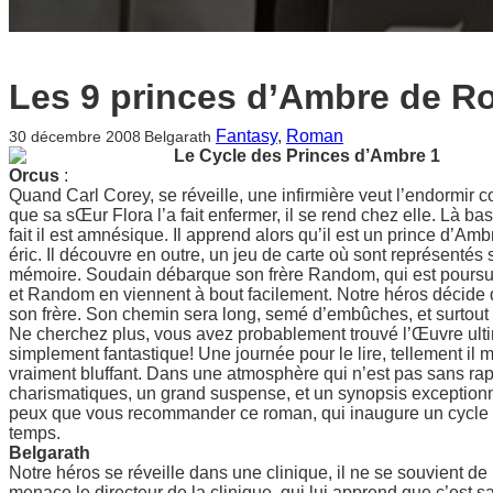
Les 9 princes d’Ambre de R
Fantasy
, 
Roman
30 décembre 2008
Belgarath
Le Cycle des Princes d’Ambre 1
Orcus
:
Quand Carl Corey, se réveille, une infirmière veut l’endormir con
que sa sŒur Flora l’a fait enfermer, il se rend chez elle. Là bas,
fait il est amnésique. Il apprend alors qu’il est un prince d’Ambr
éric. Il découvre en outre, un jeu de carte où sont représentés 
mémoire. Soudain débarque son frère Random, qui est poursui
et Random en viennent à bout facilement. Notre héros décide 
son frère. Son chemin sera long, semé d’embûches, et surtout
Ne cherchez plus, vous avez probablement trouvé l’Œuvre ultim
simplement fantastique! Une journée pour le lire, tellement il m’
vraiment bluffant. Dans une atmosphère qui n’est pas sans r
charismatiques, un grand suspense, et un synopsis exceptionnel
peux que vous recommander ce roman, qui inaugure un cycle fo
temps.
Belgarath
Notre héros se réveille dans une clinique, il ne se souvient de ri
menace le directeur de la clinique, qui lui apprend que c’est sa 