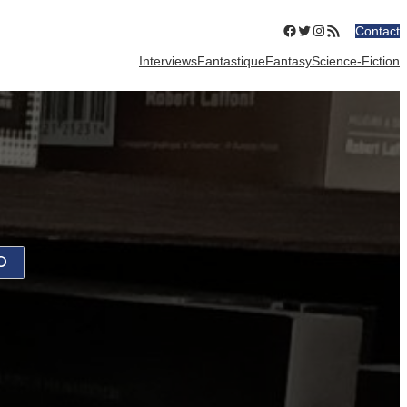
Facebook
Twitter
Instagram
Flux RSS
Contact
Interviews
Fantastique
Fantasy
Science-Fiction