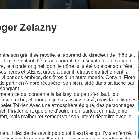
oger Zelazny
tre son gré, il se révolte, et apprend du directeur de l’hôpital,
 il fait semblant d’être au courant de la situation, alors qu’en
e, le monde originel, dont le trône lui a été volé par son frère
ses frères et sŒurs, grâce à quoi il retrouve partiellement la
vi par des ombres, des êtres d’un autre monde. Corwin, Flora
de partir en Ambre récupérer son bien, aidé dans sa tâche par
 sanglant.
e en ce qui concerne la fantasy, ou peu s’en faut, tout
a accroché, et pourtant je suis assez blasé, mais là, le livre est
appeler Tolkien Avec une atmosphère épique, des personnages
. Finalement, que dire d’autre, rien, surtout en mal, je ne
rt, mais malheureusement voit son intérêt décroître avec le
en. Il décide de savoir pourquoi il est là et qui l’y a enfermé. Il
sŒur, qui la interné. Il prend la décision de lui rendre visite.