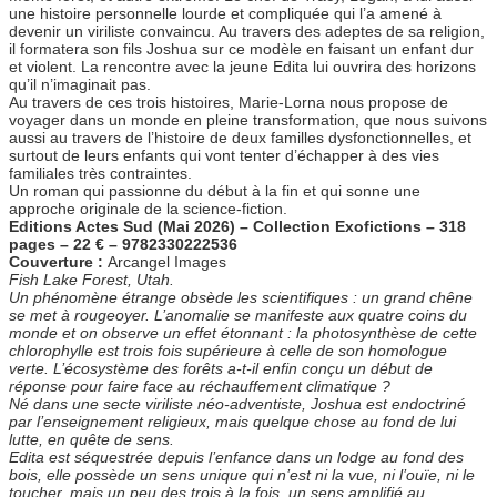
une histoire personnelle lourde et compliquée qui l’a amené à
devenir un viriliste convaincu. Au travers des adeptes de sa religion,
il formatera son fils Joshua sur ce modèle en faisant un enfant dur
et violent. La rencontre avec la jeune Edita lui ouvrira des horizons
qu’il n’imaginait pas.
Au travers de ces trois histoires, Marie-Lorna nous propose de
voyager dans un monde en pleine transformation, que nous suivons
aussi au travers de l’histoire de deux familles dysfonctionnelles, et
surtout de leurs enfants qui vont tenter d’échapper à des vies
familiales très contraintes.
Un roman qui passionne du début à la fin et qui sonne une
approche originale de la science-fiction.
Editions Actes Sud (Mai 2026) – Collection Exofictions – 318
pages – 22 € – 9782330222536
Couverture :
Arcangel Images
Fish Lake Forest, Utah.
Un phénomène étrange obsède les scientifiques : un grand chêne
se met à rougeoyer. L’anomalie se manifeste aux quatre coins du
monde et on observe un effet étonnant : la photosynthèse de cette
chlorophylle est trois fois supérieure à celle de son homologue
verte. L’écosystème des forêts a-t-il enfin conçu un début de
réponse pour faire face au réchauffement climatique ?
Né dans une secte viriliste néo-adventiste, Joshua est endoctriné
par l’enseignement religieux, mais quelque chose au fond de lui
lutte, en quête de sens.
Edita est séquestrée depuis l’enfance dans un lodge au fond des
bois, elle possède un sens unique qui n’est ni la vue, ni l’ouïe, ni le
toucher, mais un peu des trois à la fois, un sens amplifié au