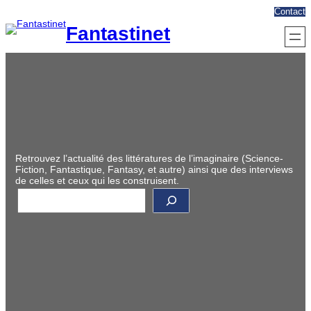
Aller
Contact
au
Fantastinet
contenu
Retrouvez l’actualité des littératures de l’imaginaire (Science-
Fiction, Fantastique, Fantasy, et autre) ainsi que des interviews
de celles et ceux qui les construisent.
R
e
c
h
e
r
c
h
e
r