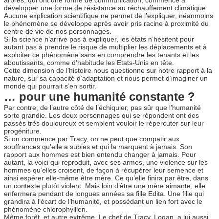
développer une forme de résistance au réchauffement climatique.
Aucune explication scientifique ne permet de l’expliquer, néanmoins
le phénomène se développe après avoir pris racine à proximité du
centre de vie de nos personnages.
Si la science n’arrive pas à expliquer, les états n’hésitent pour
autant pas à prendre le risque de multiplier les déplacements et à
exploiter ce phénomène sans en comprendre les tenants et les
aboutissants, comme d’habitude les Etats-Unis en tête.
Cette dimension de l’histoire nous questionne sur notre rapport à la
nature, sur sa capacité d’adaptation et nous permet d’imaginer un
monde qui pourrait s’en sortir.
… pour une humanité constante ?
Par contre, de l’autre côté de l’échiquier, pas sûr que l’humanité
sorte grandie. Les deux personnages qui se répondent ont des
passés très douloureux et semblent vouloir le répercuter sur leur
progéniture.
Si on commence par Tracy, on ne peut que compatir aux
souffrances qu’elle a subies et qui la marquent à jamais. Son
rapport aux hommes est bien entendu changer à jamais. Pour
autant, la voici qui reproduit, avec ses armes, une violence sur les
hommes qu’elles croisent, de façon à récupérer leur semence et
ainsi espérer elle-même être mère. Ce qu’elle finira par être, dans
un contexte plutôt violent. Mais loin d’être une mère aimante, elle
enfermera pendant de longues années sa fille Edita. Une fille qui
grandira à l’écart de l’humanité, et possédant un lien fort avec le
phénomène chlorophyllien.
Même forêt, et autre extrême. Le chef de Tracy, Logan, a lui aussi