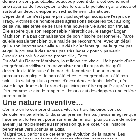
donne ne sont pas établis, beaucoup voient dans cet événement
une réponse de l’écosystème des forêts à la pollution généralisée et
surtout un début d’espoir au réchauffement climatique.
Cependant, ce n’est pas le principal sujet qui accapare l’esprit de
Tracy. Victimes de nombreuses agressions sexuelles tout au long
de sa vie, elle tente de se faire une nouvelle vie avec son travail.
Elle espère que son responsable hiérarchique, le ranger Logan
Mathison, n’a pas connaissance de son histoire personnelle. Parce
qu’elle essaie tant bien que mal de se reconstruire. Avec un détail
qui a son importance : elle a un désir d’enfants qui ne la quitte pas
et qui la pousse à des actes pas très légaux pour y parvenir.
Jusqu’à réussir à avoir sa propre fille, Edita.
Du côté du Ranger Mathison, la religion est vitale. Il fait partie d’une
congrégation viriliste néo adventiste dont il est probable qu’il
deviendra la tête suite à la mort du fondateur. Logan a eu un
parcours compliqué de son côté et cette congrégation a été son
salut. Un salut qui lui a permis d’avoir deux enfants : Moïra, née
avec le syndrome de Laron et qui finira par être rappelé auprès de
Dieu comme le dira le ranger, et Joshua qui développera une colère
permanente.
Une nature inventive…
Comme on le comprend assez vite, les trois histoires vont se
dérouler en parallèle. Si dans un premier temps, j’avais imaginé que
l’axe serait fortement porté sur une dimension plus positive de notre
avenir, j’ai rapidement eu l’impression que le coeur de l’histoire
pencherait vers Joshua et Edita.
Malgré tout, parlons de cet étrange évolution de la nature. Les
arbres, qui ont une forme de communication, commence à