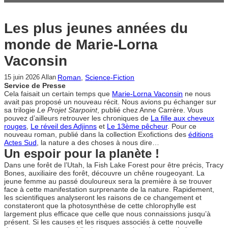
Les plus jeunes années du
monde de Marie-Lorna
Vaconsin
Roman
, 
Science-Fiction
15 juin 2026
Allan
Service de Presse
Cela faisait un certain temps que
Marie-Lorna Vaconsin
ne nous
avait pas proposé un nouveau récit. Nous avions pu échanger sur
sa trilogie
Le Projet Starpoint
, publié chez Anne Carrère. Vous
pouvez d’ailleurs retrouver les chroniques de
La fille aux cheveux
rouges
,
Le réveil des Adjinns
et
Le 13ème pêcheur
. Pour ce
nouveau roman, publié dans la collection Exofictions des
éditions
Actes Sud
, la nature a des choses à nous dire…
Un espoir pour la planète !
Dans une forêt de l’Utah, la Fish Lake Forest pour être précis, Tracy
Bones, auxiliaire des forêt, découvre un chêne rougeoyant. La
jeune femme au passé douloureux sera la première à se trouver
face à cette manifestation surprenante de la nature. Rapidement,
les scientifiques analyseront les raisons de ce changement et
constateront que la photosynthèse de cette chlorophylle est
largement plus efficace que celle que nous connaissions jusqu’à
présent. Si les causes et les risques associés à cette nouvelle