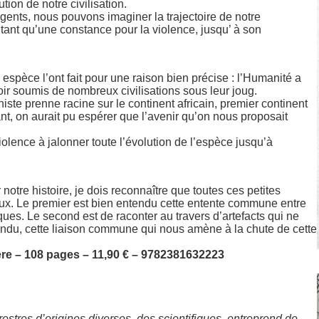
tion de notre civilisation.
igents, nous pouvons imaginer la trajectoire de notre
autant qu’une constance pour la violence, jusqu’ à son
espèce l’ont fait pour une raison bien précise : l’Humanité a
ir soumis de nombreux civilisations sous leur joug.
ste prenne racine sur le continent africain, premier continent
t, on aurait pu espérer que l’avenir qu’on nous proposait
iolence à jalonner toute l’évolution de l’espèce jusqu’à
tre histoire, je dois reconnaître que toutes ces petites
aux. Le premier est bien entendu cette entente commune entre
ques. Le second est de raconter au travers d’artefacts qui ne
tendu, cette liaison commune qui nous amène à la chute de cette
ère – 108 pages – 11,90 € – 9782381632223
stres d’origines diverses, des scientifiques, entreprend de