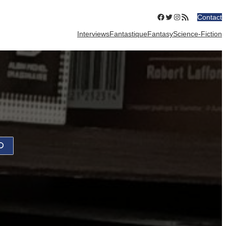
Facebook
Twitter
Instagram
Flux RSS
Contact
Interviews
Fantastique
Fantasy
Science-Fiction