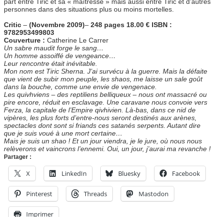
part entre Tiric et sa « maîtresse » mais aussi entre Tiric et d’autres
personnes dans des situations plus ou moins mortelles.
Critic
–
(Novembre 2009)
–
248 pages
18.00 €
ISBN :
9782953499803
Couverture :
Catherine Le Carrer
Un sabre maudit forge le sang…
Un homme assoiffé de vengeance…
Leur rencontre était inévitable.
Mon nom est Tiric Sherna. J’ai survécu à la guerre. Mais la défaite
que vient de subir mon peuple, les shaos, me laisse un sale goût
dans la bouche, comme une envie de vengenace.
Les quivhviens – des reptiliens belliqueux – nous ont massacré ou
pire encore, réduit en esclavage. Une caravane nous convoie vers
Ferza, la capitale de l’Empire qivhivien. Là-bas, dans ce nid de
vipères, les plus forts d’entre-nous seront destinés aux arènes,
spectacles dont sont si friands ces satanés serpents. Autant dire
que je suis voué à une mort certaine…
Mais je suis un shao ! Et un jour viendra, je le jure, où nous nous
relèverons et vaincrons l’ennemi. Oui, un jour, j’aurai ma revanche !
Partager :
X
LinkedIn
Bluesky
Facebook
Pinterest
Threads
Mastodon
Imprimer