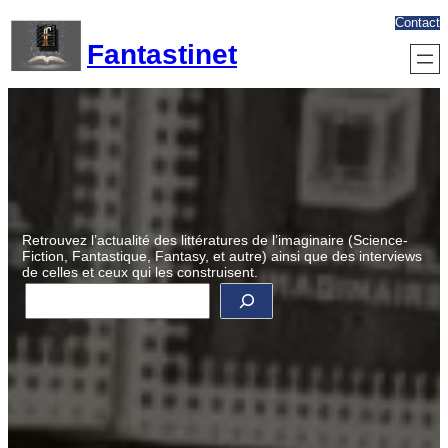
Aller
Contact
au
Fantastinet
contenu
Retrouvez l’actualité des littératures de l’imaginaire (Science-
Fiction, Fantastique, Fantasy, et autre) ainsi que des interviews
de celles et ceux qui les construisent.
R
e
c
h
e
r
c
h
e
r