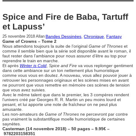
Spice and Fire de Baba, Tartuff
et Lapuss’
Bandes Dessinées
, 
Chronique
, 
Fantasy
25 novembre 2018
Allan
Game of Crowns – Tome 2
Nous attendons toujours la suite de l’original
Game of Thrones
et
comme il semble bien que la série soit disponible avant le roman, il
faut rester dans l’ambiance pour nous assurer d’être au top pour
reprendre le train en marche.
Et après
Winter is Cold
,
Spice and Fire
va vous replonger gentiment
dans cette ambiance sur un ton nettement plus humoristique
comme vous vous en doutez. A nouveau, vous allez pouvoir jouer à
retrouver les personnages originaux et les scènes mises en avant
ne pourront que vous remettre en mémoire ces scènes de tension
que vous avez suivies.
Avec le même talent que dans le premier, les 3 compères rendent
l’univers créé par Georges R. R. Martin un peu moins lourd et
pesant, et lui apporte une note de fraîcheur on ne peut plus
amusante.
Les non-amateurs de
Game of Thrones
ne percevront par contre
pas vraiment la substantifique moelle humoristique de certaines
saynètes.
Casterman (14 novembre 2018) – 50 pages – 9.95€ –
9782203158351