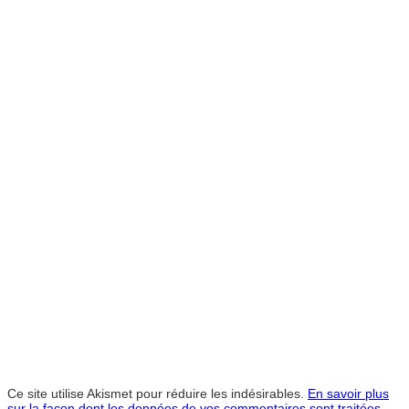
Ce site utilise Akismet pour réduire les indésirables.
En savoir plus
sur la façon dont les données de vos commentaires sont traitées
.