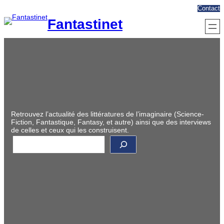
Aller
Contact
au
Fantastinet
contenu
Retrouvez l’actualité des littératures de l’imaginaire (Science-
Fiction, Fantastique, Fantasy, et autre) ainsi que des interviews
de celles et ceux qui les construisent.
R
e
c
h
e
r
c
h
e
r