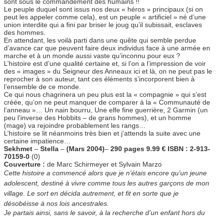
sont sous le commandement des humains !!
Le peuple duquel sont issus nos deux « héros » principaux (si on
peut les appeler comme cela), est un peuple « artificiel » né d’une
union interdite qui a fini par briser le joug qu’il subissait, esclaves
des hommes.
En attendant, les voilà parti dans une quête qui semble perdue
d’avance car que peuvent faire deux individus face à une armée en
marche et à un monde aussi vaste qu’inconnu pour eux ?
L’histoire est d’une qualité certaine et, si l’on a l’impression de voir
des « images » du Seigneur des Anneaux ici et là, on ne peut pas le
reprocher à son auteur, tant ces éléments s’incorporent bien à
l’ensemble de ce monde.
Ce qui nous chagrinera un peu plus est la « compagnie » qui s’est
créée, qu’on ne peut manquer de comparer à la « Communauté de
l’anneau »… Un nain bourru, Une elfe fine guerrière, 2 Garmin (un
peu l’inverse des Hobbits – de grans hommes), et un homme
(mage) va rejoindre probablement les rangs…
L’histoire se lit néanmoins très bien et j’attends la suite avec une
certaine impatience…
Sekhmet
–
Stella
–
(Mars 2004)
–
290 pages
9.99 €
ISBN : 2-913-
70159-0
(0)
Couverture :
de Marc Schirmeyer et Sylvain Marzo
Cette histoire a commencé alors que je n’étais encore qu’un jeune
adolescent, destiné à vivre comme tous les autres garçons de mon
village. Le sort en décida autrement, et fit en sorte que je
désobéisse à nos lois ancestrales.
Je partais ainsi, sans le savoir, à la recherche d’un enfant hors du