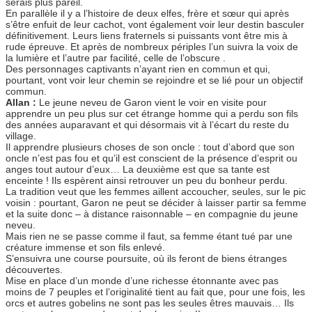
serais plus pareil.
En parallèle il y a l’histoire de deux elfes, frère et sœur qui après
s’être enfuit de leur cachot, vont également voir leur destin basculer
définitivement. Leurs liens fraternels si puissants vont être mis à
rude épreuve. Et après de nombreux périples l’un suivra la voix de
la lumière et l’autre par facilité, celle de l’obscure .
Des personnages captivants n’ayant rien en commun et qui,
pourtant, vont voir leur chemin se rejoindre et se lié pour un objectif
commun.
Allan :
Le jeune neveu de Garon vient le voir en visite pour
apprendre un peu plus sur cet étrange homme qui a perdu son fils
des années auparavant et qui désormais vit à l’écart du reste du
village.
Il apprendre plusieurs choses de son oncle : tout d’abord que son
oncle n’est pas fou et qu’il est conscient de la présence d’esprit ou
anges tout autour d’eux… La deuxième est que sa tante est
enceinte ! Ils espèrent ainsi retrouver un peu du bonheur perdu.
La tradition veut que les femmes aillent accoucher, seules, sur le pic
voisin : pourtant, Garon ne peut se décider à laisser partir sa femme
et la suite donc – à distance raisonnable – en compagnie du jeune
neveu.
Mais rien ne se passe comme il faut, sa femme étant tué par une
créature immense et son fils enlevé.
S’ensuivra une course poursuite, où ils feront de biens étranges
découvertes.
Mise en place d’un monde d’une richesse étonnante avec pas
moins de 7 peuples et l’originalité tient au fait que, pour une fois, les
orcs et autres gobelins ne sont pas les seules êtres mauvais… Ils