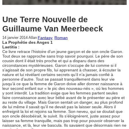
Une Terre Nouvelle de
Guillaume Van Meerbeeck
Fantasy
, 
Roman
14 janvier 2014
Allan
La Prophétie des Anges 1
Laetitia :
Ce livre retrace l’histoire d’un jeune garçon et de son oncle Garon.
Tout deux se rapproche sans trop savoir pourquoi. Le père de son
cousin dont il était très proche et qui a disparu dans des
circonstances mystérieuses. Garon s’occupe de lui comme si il
s’agissait de son propre fils, lui apprenant à chasser, à écouter la
nature et lui révélant certains secrets qu’il n’a jamais confié à
personne d’autre. Tout se passait tranquillement dans leur vie
jusqu’à ce que la femme de Garon doive aller donner naissance à
leur second enfant sur « le pic des nouveau-nés », où les hommes
y sont interdit. La tradition exige que les femmes partent seules
faire connaissance avec leur bébé avant de le présenter au père et
au reste du village. Mais Garon sentait un danger, au plus profond
de lui même il savait qu’il ne devait pas la laisser seule. Alors il
enfreignit la loi et rejoins sa femme. Son neveu, qui se doutait que
son oncle désobéirait, le suivit. Ils s’éloignèrent, juste assez pour
laisser sa femme tranquille, mais pas trop pour pouvoir observer la
naissance, et là, leur vie bascula. Ils savaient que désormais rien ne