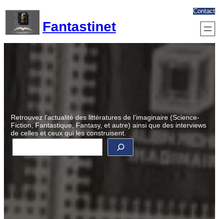
Aller
Contact
au
Fantastinet
contenu
Retrouvez l’actualité des littératures de l’imaginaire (Science-
Fiction, Fantastique, Fantasy, et autre) ainsi que des interviews
de celles et ceux qui les construisent.
R
e
c
h
e
r
c
h
e
r