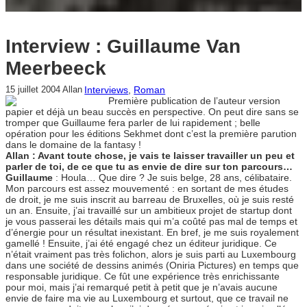
Interview : Guillaume Van
Meerbeeck
Interviews
, 
Roman
15 juillet 2004
Allan
Première publication de l’auteur version
papier et déjà un beau succès en perspective. On peut dire sans se
tromper que Guillaume fera parler de lui rapidement ; belle
opération pour les éditions Sekhmet dont c’est la première parution
dans le domaine de la fantasy !
Allan : Avant toute chose, je vais te laisser travailler un peu et
parler de toi, de ce que tu as envie de dire sur ton parcours…
Guillaume
: Houla… Que dire ? Je suis belge, 28 ans, célibataire.
Mon parcours est assez mouvementé : en sortant de mes études
de droit, je me suis inscrit au barreau de Bruxelles, où je suis resté
un an. Ensuite, j’ai travaillé sur un ambitieux projet de startup dont
je vous passerai les détails mais qui m’a coûté pas mal de temps et
d’énergie pour un résultat inexistant. En bref, je me suis royalement
gamellé ! Ensuite, j’ai été engagé chez un éditeur juridique. Ce
n’était vraiment pas très folichon, alors je suis parti au Luxembourg
dans une société de dessins animés (Oniria Pictures) en temps que
responsable juridique. Ce fût une expérience très enrichissante
pour moi, mais j’ai remarqué petit à petit que je n’avais aucune
envie de faire ma vie au Luxembourg et surtout, que ce travail ne