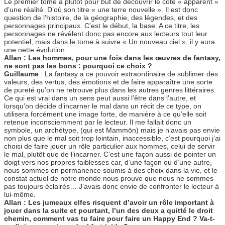
Le premier tome a plutôt pour but de découvrir le côté « apparent »
d’une réalité. D’où son titre « une terre nouvelle ». Il est donc
question de l’histoire, de la géographie, des légendes, et des
personnages principaux. C’est le début, la base. A ce titre, les
personnages ne révèlent donc pas encore aux lecteurs tout leur
potentiel, mais dans le tome à suivre « Un nouveau ciel », il y aura
une nette évolution…
Allan : Les hommes, pour une fois dans les œuvres de fantasy,
ne sont pas les bons : pourquoi ce choix ?
Guillaume
: La fantasy a ce pouvoir extraordinaire de sublimer des
valeurs, des vertus, des émotions et de faire apparaître une sorte
de pureté qu’on ne retrouve plus dans les autres genres littéraires.
Ce qui est vrai dans un sens peut aussi l’être dans l’autre, et
lorsqu’on décide d’incarner le mal dans un récit de ce type, on
utilisera forcément une image forte, de manière à ce qu’elle soit
retenue inconsciemment par le lecteur. Il me fallait donc un
symbole, un archétype, (qui est Mammön) mais je n’avais pas envie
non plus que le mal soit trop lointain, inaccessible, c’est pourquoi j’ai
choisi de faire jouer un rôle particulier aux hommes, celui de servir
le mal, plutôt que de l’incarner. C’est une façon aussi de pointer un
doigt vers nos propres faiblesses car, d’une façon ou d’une autre,
nous sommes en permanence soumis à des choix dans la vie, et le
constat actuel de notre monde nous prouve que nous ne sommes
pas toujours éclairés… J’avais donc envie de confronter le lecteur à
lui-même.
Allan : Les jumeaux elfes risquent d’avoir un rôle important à
jouer dans la suite et pourtant, l’un des deux a quitté le droit
chemin, comment vas tu faire pour faire un Happy End ? Va-t-