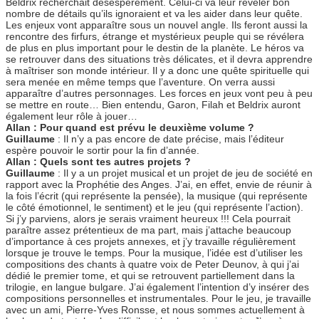
Beldrix recherchait désespérément. Celui-ci va leur révéler bon
nombre de détails qu’ils ignoraient et va les aider dans leur quête.
Les enjeux vont apparaître sous un nouvel angle. Ils feront aussi la
rencontre des firfurs, étrange et mystérieux peuple qui se révélera
de plus en plus important pour le destin de la planète. Le héros va
se retrouver dans des situations très délicates, et il devra apprendre
à maîtriser son monde intérieur. Il y a donc une quête spirituelle qui
sera menée en même temps que l’aventure. On verra aussi
apparaître d’autres personnages. Les forces en jeux vont peu à peu
se mettre en route… Bien entendu, Garon, Filah et Beldrix auront
également leur rôle à jouer…
Allan : Pour quand est prévu le deuxième volume ?
Guillaume
: Il n’y a pas encore de date précise, mais l’éditeur
espère pouvoir le sortir pour la fin d’année.
Allan : Quels sont tes autres projets ?
Guillaume
: Il y a un projet musical et un projet de jeu de société en
rapport avec la Prophétie des Anges. J’ai, en effet, envie de réunir à
la fois l’écrit (qui représente la pensée), la musique (qui représente
le côté émotionnel, le sentiment) et le jeu (qui représente l’action).
Si j’y parviens, alors je serais vraiment heureux !!! Cela pourrait
paraître assez prétentieux de ma part, mais j’attache beaucoup
d’importance à ces projets annexes, et j’y travaille régulièrement
lorsque je trouve le temps. Pour la musique, l’idée est d’utiliser les
compositions des chants à quatre voix de Peter Deunov, à qui j’ai
dédié le premier tome, et qui se retrouvent partiellement dans la
trilogie, en langue bulgare. J’ai également l’intention d’y insérer des
compositions personnelles et instrumentales. Pour le jeu, je travaille
avec un ami, Pierre-Yves Ronsse, et nous sommes actuellement à