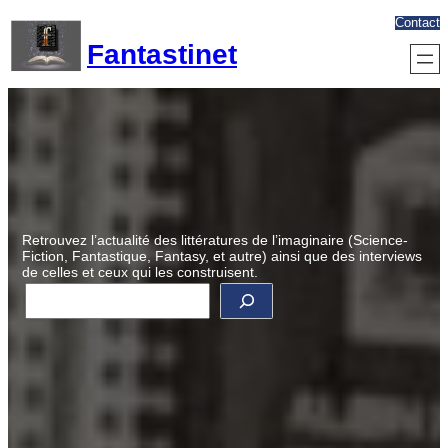
Aller
Contact
au
Fantastinet
contenu
Retrouvez l’actualité des littératures de l’imaginaire (Science-
Fiction, Fantastique, Fantasy, et autre) ainsi que des interviews
de celles et ceux qui les construisent.
R
e
c
h
e
r
c
h
e
r