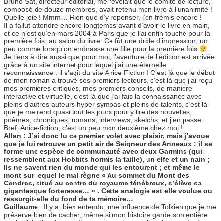
Bruno Sat, directeur éditorial, me révélait que le comité de lecture,
composé de douze membres, avait retenu mon livre à l’unanimité !
Quelle joie ! Mmm… Rien que d’y repenser, j’en frémis encore !
Il a fallut attendre encore longtemps avant d’avoir le livre en main,
et ce n’est qu’en mars 2004 à Paris que je l’ai enfin touché pour la
première fois, au salon du livre. Ce fût une drôle d’impression, un
peu comme lorsqu’on embrasse une fille pour la première fois
Je tiens à dire aussi que pour moi, l’aventure de l’édition est arrivée
grâce à un site internet pour lequel j’ai une éternelle
reconnaissance : il s’agit du site Anice Fiction ! C’est là que le début
de mon roman a trouvé ses premiers lecteurs, c’est là que j’ai reçu
mes premières critiques, mes premiers conseils, de manière
interactive et virtuelle, c’est là que j’ai fais la connaissance avec
pleins d’autres auteurs hyper sympas et pleins de talents, c’est là
que je me rend quasi tout les jours pour y lire des nouvelles,
poèmes, chroniques, romans, interviews, sketchs, et j’en passe.
Bref, Anice-fiction, c’est un peu mon deuxième chez moi !
Allan : J’ai donc lu ce premier volet avec plaisir, mais j’avoue
que je lui retrouve un petit air de Seigneur des Anneaux : il se
forme une espèce de communauté avec deux Garmins (qui
ressemblent aux Hobbits hormis la taille), un elfe et un nain ;
Ils ne savent rien du monde qui les entourent ; et même le
mont sur lequel le mal règne « Au sommet du Mont des
Cendres, situé au centre du royaume ténébreux, s’élève sa
gigantesque forteresse… » . Cette analogie est elle voulue ou
ressurgit-elle du fond de ta mémoire…
Guillaume
: Il y a, bien entendu, une influence de Tolkien que je me
préserve bien de cacher, même si mon histoire garde son entière