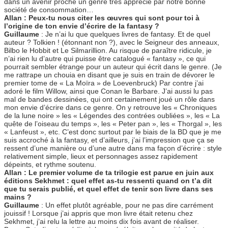
dans un avenir proche un genre très apprécié par notre bonne
société de consommation…
Allan : Peux-tu nous citer les œuvres qui sont pour toi à
l’origine de ton envie d’écrire de la fantasy ?
Guillaume
: Je n’ai lu que quelques livres de fantasy. Et de quel
auteur ? Tolkien ! (étonnant non ?), avec le Seigneur des anneaux,
Bilbo le Hobbit et Le Silmarillion. Au risque de paraître ridicule, je
n’ai rien lu d’autre qui puisse être catalogué « fantasy », ce qui
pourrait sembler étrange pour un auteur qui écrit dans le genre. (Je
me rattrape un chouia en disant que je suis en train de dévorer le
premier tome de « La Moïra » de Loevenbruck) Par contre j’ai
adoré le film Willow, ainsi que Conan le Barbare. J’ai aussi lu pas
mal de bandes dessinées, qui ont certainement joué un rôle dans
mon envie d’écrire dans ce genre. On y retrouve les « Chroniques
de la lune noire » les « Légendes des contrées oubliées », les « La
quête de l’oiseau du temps », les « Peter pan », les « Thorgal », les
« Lanfeust », etc. C’est donc surtout par le biais de la BD que je me
suis accroché à la fantasy, et d’ailleurs, j’ai l’impression que ça se
ressent d’une manière ou d’une autre dans ma façon d’écrire : style
relativement simple, lieux et personnages assez rapidement
dépeints, et rythme soutenu.
Allan : Le premier volume de ta trilogie est parue en juin aux
éditions Sekhmet : quel effet as-tu ressenti quand on t’a dit
que tu serais publié, et quel effet de tenir son livre dans ses
mains ?
Guillaume
: Un effet plutôt agréable, pour ne pas dire carrément
jouissif ! Lorsque j’ai appris que mon livre était retenu chez
Sekhmet, j’ai relu la lettre au moins dix fois avant de réaliser.