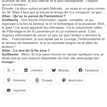
la phase de test, la plus difficile et la plus astreignante. J’espère
qu’on y arrivera !
Ensuite, j’ai deux autres projets littéraire : un essai et un gros roman
de SF. Mais il faut que je trouve le temps de m’y consacrer un peu…
Allan : Qu’as tu pensé de Fantastinet ?
Guillaume
: Une bonne information, rapide, complète, et qui
regroupe à la fois la fantasy, la sf, le fantastique et la jeunesse. Bref,
le pied ! J’ai aussi apprécié les interviews. J’ai lu notamment celles
de P.Bordage et de H.Loevenbruck et j’ai vraiment aimé. C’est
toujours intéressant de savoir un peu ce que l’auteur a derrière la
tête… Franchement, je suis épaté par le courage, l’enthousiasme et
le sérieux de fantastinet, et je lui souhaite longue vie et plein de
lecteurs !
Allan : Le mot de la fin sera ?
Guillaume
: Merci. Et si je peux encore en ajouter quelques uns, je
dirais que je suis toujours disponible via mon site www.guigui.be!
Partager :
X
LinkedIn
Bluesky
Facebook
Pinterest
Threads
Mastodon
Imprimer