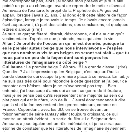
me correspondait pas, alors j’ai donné mon préavis et je suis allé
pointé un peu au chômage, avant de reprendre le métier d’avocat.
Au niveau de l’écriture, le projet de la Prophétie des Anges est
apparu lorsque j’avais 21 ans. J’ai donc écrit cette histoire de façon
épisodique, lorsque je trouvais le temps. Je n’avais encore jamais
écrit auparavant, (à part des citations, des conclusions, et quelques
lettres d’amour (rire))
Je suis un garçon fêtard, distrait, désordonné, qui n’a aucun goût
vestimentaire d’après ce que j’entends, mais qui aime la vie.
Allan : Je profite de l’occasion qui m’est donnée, puisque tu
es le premier auteur belge que nous interviewons – j’espère
que nos nombreux visiteurs belges en seront satisfait – que tu
nous parle un peu de la façon dont sont perçues les
littératures de l’imaginaire du côté belge ?
Guillaume
: Le premier belge ? Waouw !!! La grande classe ! (rire)
Que dire ? J’ai l’impression qu’en Belgique, c’est aujourd’hui la
bande dessinée qui occupe la première place à ce niveau. En fait, je
ne suis pas très callé pour répondre à cette question et j’ai peur de
raconter des bêtises, alors je ne m’avancerai pas trop… Bien
entendu, j’ai beaucoup d’amis qui aiment ce genre de littérature,
mais je ne pense pas qu’ils représentent une majorité au sein du
plat pays qui est le nôtre, loin de là… J’aurai donc tendance à dire
que la sf et la fantasy restent des genres mineurs, comme en
France. Cependant, avec les BD, on se trouve devant un
foisonnement de série fantasy allant toujours croissant, ce qui
montre un attrait évident. La sortie du film « Le Seigneur des
Anneaux » joue également un rôle indéniable, et je ne serai pas
étonné de constater que les littératures de l’imaginaire deviennent