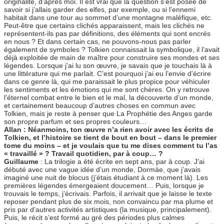
originalité, d’après moi. Il est vrai que la question s’est posée de
savoir si j’allais garder des elfes, par exemple, ou si l’ennemi
habitait dans une tour au sommet d’une montagne maléfique, etc.
Peut-être que certains clichés apparaissent, mais les clichés ne
représentent-ils pas par définitions, des éléments qui sont encrés
en nous ? Et dans certain cas, ne pouvons-nous pas parler
également de symboles ? Tolkien connaissait la symbolique, il l’avait
déjà exploitée de main de maître pour construire ses mondes et ses
légendes. Lorsque j’ai lu son œuvre, je savais que je touchais là à
une littérature qui me parlait. C’est pourquoi j’ai eu l’envie d’écrire
dans ce genre là, qui me paraissait le plus propice pour véhiculer
les sentiments et les émotions qui me sont chères. On y retrouve
l’éternel combat entre le bien et le mal, la découverte d’un monde,
et certainement beaucoup d’autres choses en commun avec
Tolkien, mais je reste à penser que La Prophétie des Anges garde
son propre parfum et ses propres couleurs…
Allan : Néanmoins, ton œuvre n’a rien avoir avec les écrits de
Tolkien, et l’histoire se tient de bout en bout – dans le premier
tome du moins – et je voulais que tu me dises comment tu l’as
« travaillé » ? Travail quotidien, par à coup… ?
Guillaume
: La trilogie a été écrite en sept ans, par à coup. J’ai
débuté avec une vague idée d’un monde, Dormäe, que j’avais
imaginé une nuit de blocus (j’étais étudiant à ce moment là). Les
premières légendes émergeaient doucement… Puis, lorsque je
trouvais le temps, j’écrivais. Parfois, il arrivait que je laisse le texte
reposer pendant plus de six mois, non convaincu par ma plume et
pris par d’autres activités artistiques (la musique, principalement).
Puis, le récit s’est formé au gré des périodes plus calmes