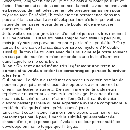
(vacances, long week-end) ou je me plaisais à m’isoler pour lire et
écrire. Pour ce qui est de la cohérence du récit, j’avoue ne pas avoir
eu beaucoup de méthodes : je ne note presque jamais rien pour
m’y retrouver. En réalité, l’histoire était en permanence dans ma
pauvre tête, cherchant à se développer lorsqu’elle le pouvait, au
risque de me laisser rêveur durant le boulot et de me causer
quelques soucis…
Je travaille donc par gros blocs, d’un jet, et je reviens très rarement
sur une phrase. J’aurais souhaité soigner mon style un peu plus,
mais je n’y suis pas parvenu, emporté par le récit, peut-être ? Ou y
aurait-il une once de fainéantise derrière ce mystère ? Probable
aussi
Je travaille toujours avec de la musique et je porte souvent
un casque, de manière à m’enfermer dans une bulle d’harmonie
dans laquelle je me sens bien.
Allan : On sent quand même très légèrement une retenue,
comme si tu voulais brider tes personnages, penses-tu arriver
à les tenir ?
Guillaume
: Le début du récit met en scène un certain nombre de
personnages qui auront chacun des épreuves à surmonter et un
chemin particulier à suivre… Bien sûr, j’ai été tenté à plusieurs
reprises de montrer aux lecteurs le vrai visage de certain d’entre
eux, mais la cohérence du récit me l’empêchait, car ils devaient
d’abord passer par telle ou telle expérience avant de comprendre la
réalité du rôle qu’ils étaient prédestinés à jouer.
En écrivant cette histoire, j’ai moi-même appris à connaître mes
personnages peu à peu, à sentir la subtilité qui émanaient de
chacun d’eux, et je pense que l’évolution de leur personnalité se
développe en même temps que l’intrigue.