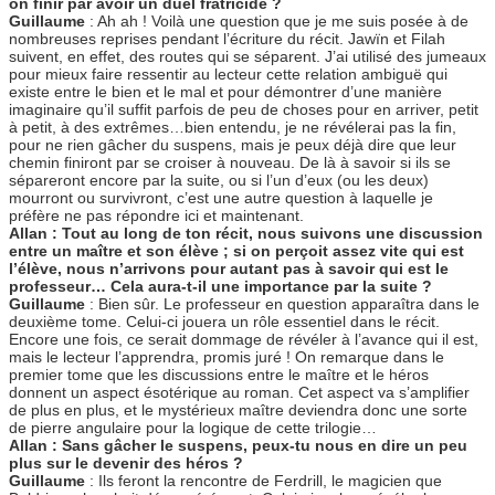
on finir par avoir un duel fratricide ?
Guillaume
: Ah ah ! Voilà une question que je me suis posée à de
nombreuses reprises pendant l’écriture du récit. Jawïn et Filah
suivent, en effet, des routes qui se séparent. J’ai utilisé des jumeaux
pour mieux faire ressentir au lecteur cette relation ambiguë qui
existe entre le bien et le mal et pour démontrer d’une manière
imaginaire qu’il suffit parfois de peu de choses pour en arriver, petit
à petit, à des extrêmes…bien entendu, je ne révélerai pas la fin,
pour ne rien gâcher du suspens, mais je peux déjà dire que leur
chemin finiront par se croiser à nouveau. De là à savoir si ils se
sépareront encore par la suite, ou si l’un d’eux (ou les deux)
mourront ou survivront, c’est une autre question à laquelle je
préfère ne pas répondre ici et maintenant.
Allan : Tout au long de ton récit, nous suivons une discussion
entre un maître et son élève ; si on perçoit assez vite qui est
l’élève, nous n’arrivons pour autant pas à savoir qui est le
professeur… Cela aura-t-il une importance par la suite ?
Guillaume
: Bien sûr. Le professeur en question apparaîtra dans le
deuxième tome. Celui-ci jouera un rôle essentiel dans le récit.
Encore une fois, ce serait dommage de révéler à l’avance qui il est,
mais le lecteur l’apprendra, promis juré ! On remarque dans le
premier tome que les discussions entre le maître et le héros
donnent un aspect ésotérique au roman. Cet aspect va s’amplifier
de plus en plus, et le mystérieux maître deviendra donc une sorte
de pierre angulaire pour la logique de cette trilogie…
Allan : Sans gâcher le suspens, peux-tu nous en dire un peu
plus sur le devenir des héros ?
Guillaume
: Ils feront la rencontre de Ferdrill, le magicien que