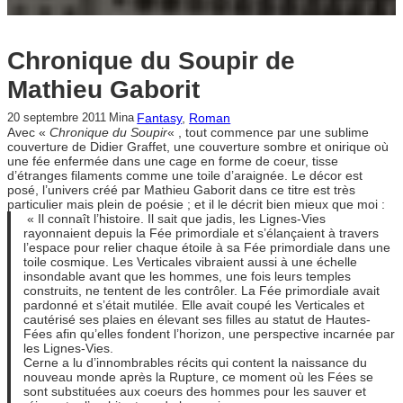
Chronique du Soupir de
Mathieu Gaborit
Fantasy
, 
Roman
20 septembre 2011
Mina
Avec «
Chronique du Soupir
« , tout commence par une sublime
couverture de Didier Graffet, une couverture sombre et onirique où
une fée enfermée dans une cage en forme de coeur, tisse
d’étranges filaments comme une toile d’araignée. Le décor est
posé, l’univers créé par Mathieu Gaborit dans ce titre est très
particulier mais plein de poésie ; et il le décrit bien mieux que moi :
« Il connaît l’histoire. Il sait que jadis, les Lignes-Vies
rayonnaient depuis la Fée primordiale et s’élançaient à travers
l’espace pour relier chaque étoile à sa Fée primordiale dans une
toile cosmique. Les Verticales vibraient aussi à une échelle
insondable avant que les hommes, une fois leurs temples
construits, ne tentent de les contrôler. La Fée primordiale avait
pardonné et s’était mutilée. Elle avait coupé les Verticales et
cautérisé ses plaies en élevant ses filles au statut de Hautes-
Fées afin qu’elles fondent l’horizon, une perspective incarnée par
les Lignes-Vies.
Cerne a lu d’innombrables récits qui content la naissance du
nouveau monde après la Rupture, ce moment où les Fées se
sont substituées aux coeurs des hommes pour les sauver et