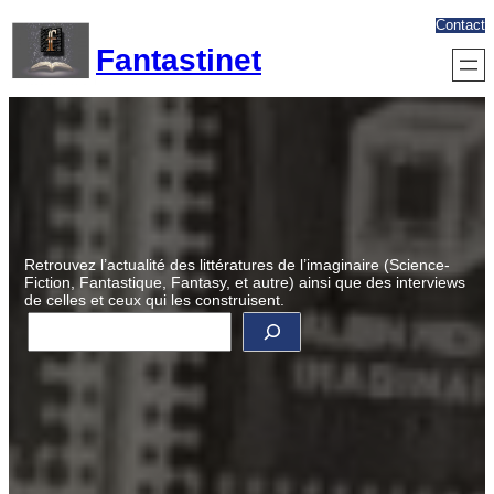
Aller
Contact
au
Fantastinet
contenu
Retrouvez l’actualité des littératures de l’imaginaire (Science-
Fiction, Fantastique, Fantasy, et autre) ainsi que des interviews
de celles et ceux qui les construisent.
R
e
c
h
e
r
c
h
e
r