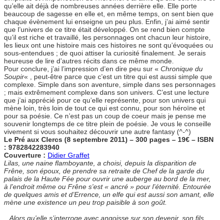
qu’elle ait déjà de nombreuses années derrière elle. Elle porte
beaucoup de sagesse en elle et, en même temps, on sent bien que
chaque évènement lui enseigne un peu plus. Enfin, j’ai aimé sentir
que l’univers de ce titre était développé. On se rend bien compte
qu’il est riche et travaillé, les personnages ont chacun leur histoire,
les lieux ont une histoire mais ces histoires ne sont qu’évoquées ou
sous-entendues ; de quoi attiser la curiosité finalement. Je serais
heureuse de lire d’autres récits dans ce même monde.
Pour conclure, j’ai l’impression d’en dire peu sur «
Chronique du
Soupir
« , peut-être parce que c’est un titre qui est aussi simple que
complexe. Simple dans son aventure, simple dans ses personnages
; mais extrêmement complexe dans son univers. C’est une lecture
que j’ai apprécié pour ce qu’elle représente, pour son univers qui
mène loin, très loin de tout ce qui est connu, pour son héroïne et
pour sa poésie. Ce n’est pas un coup de coeur mais je pense me
souvenir longtemps de ce titre plein de poésie. Je vous le conseille
vivement si vous souhaitez découvrir une autre fantasy (^-^)
Le Pré aux Clercs (8 septembre 2011) – 300 pages – 19€ – ISBN
: 9782842283940
Couverture :
Didier Graffet
Lilas, une naine flamboyante, a choisi, depuis la disparition de
Frêne, son époux, de prendre sa retraite de Chef de la garde du
palais de la Haute Fée pour ouvrir une auberge au bord de la mer,
à l’endroit même ou Frêne s’est « ancré » pour l’éternité. Entourée
de quelques amis et d’Errence, un elfe qui est aussi son amant, elle
mène une existence un peu trop paisible à son goût.
Alors qu’elle s’interroge avec angoisse sur son devenir, son fils