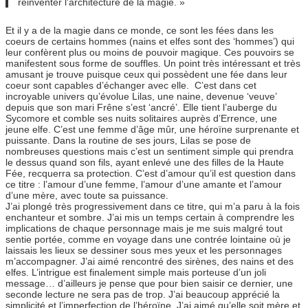
réinventer l’architecture de la magie. »
Et il y a de la magie dans ce monde, ce sont les fées dans les
coeurs de certains hommes (nains et elfes sont des ‘hommes’) qui
leur confèrent plus ou moins de pouvoir magique. Ces pouvoirs se
manifestent sous forme de souffles. Un point très intéressant et très
amusant je trouve puisque ceux qui possèdent une fée dans leur
coeur sont capables d’échanger avec elle. C’est dans cet
incroyable univers qu’évolue Lilas, une naine, devenue ‘veuve’
depuis que son mari Frêne s’est ‘ancré’. Elle tient l’auberge du
Sycomore et comble ses nuits solitaires auprès d’Errence, une
jeune elfe. C’est une femme d’âge mûr, une héroïne surprenante et
puissante. Dans la routine de ses jours, Lilas se pose de
nombreuses questions mais c’est un sentiment simple qui prendra
le dessus quand son fils, ayant enlevé une des filles de la Haute
Fée, recquerra sa protection. C’est d’amour qu’il est question dans
ce titre : l’amour d’une femme, l’amour d’une amante et l’amour
d’une mère, avec toute sa puissance.
J’ai plongé très progressivement dans ce titre, qui m’a paru à la fois
enchanteur et sombre. J’ai mis un temps certain à comprendre les
implications de chaque personnage mais je me suis malgré tout
sentie portée, comme en voyage dans une contrée lointaine où je
laissais les lieux se dessiner sous mes yeux et les personnages
m’accompagner. J’ai aimé rencontré des sirènes, des nains et des
elfes. L’intrigue est finalement simple mais porteuse d’un joli
message… d’ailleurs je pense que pour bien saisir ce dernier, une
seconde lecture ne sera pas de trop. J’ai beaucoup apprécié la
simplicité et l’imperfection de l’héroïne. J’ai aimé qu’elle soit mère et