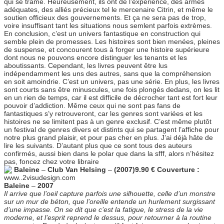
qui se trame. Heureusement, ils ont de l’expérience, des armes
adéquates, des alliés précieux tel le mercenaire Citrin, et même le
soutien officieux des gouvernements. Et ça ne sera pas de trop,
voire insuffisant tant les situations nous semlent parfois extrèmes.
En conclusion, c’est un univers fantastique en construction qui
semble plein de promesses. Les histoires sont bien menées, pleines
de suspense, et concourent tous à forger une histoire supérieure
dont nous ne pouvons encore distinguer les tenants et les
aboutissants. Cependant, les livres peuvent être lus
indépendamment les uns des autres, sans que la compréhension
en soit amoindrie. C’est un univers, pas une série. En plus, les livres
sont courts sans être minuscules, une fois plongés dedans, on les lit
en un rien de temps, car il est difficile de décrocher tant est fort leur
pouvoir d’addiction. Même ceux qui ne sont pas fans de
fantastiques s’y retrouveront, car les genres sont variées et les
histoires ne se limitent pas à un genre exclusif. C’est même plutôt
un festival de genres divers et distints qui se partagent l’affiche pour
notre plus grand plaisir, et pour pas cher en plus. J’ai déjà hâte de
lire les suivants. D’autant plus que ce sont tous des auteurs
confirmés, aussi bien dans le polar que dans la sfff, alors n’hésitez
pas, foncez chez votre libraire
Baleine
–
Club Van Helsing
–
(2007)
9.90 €
Couverture :
www..2visudesign.com
Baleine
–
2007
Il arrive que l’oeil capture parfois une silhouette, celle d’un monstre
sur un mur de béton, que l’oreille entende un hurlement surgissant
d’une impasse. On se dit que c’est la fatigue, le stress de la vie
moderne, et l’esprit reprend le dessus, pour retourner à la routine