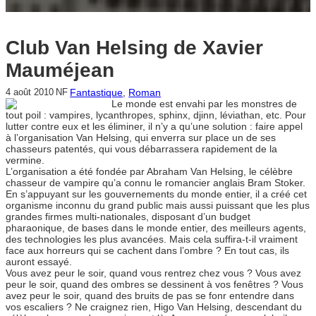
Club Van Helsing de Xavier
Mauméjean
Fantastique
, 
Roman
4 août 2010
NF
Le monde est envahi par les monstres de
tout poil : vampires, lycanthropes, sphinx, djinn, léviathan, etc. Pour
lutter contre eux et les éliminer, il n’y a qu’une solution : faire appel
à l’organisation Van Helsing, qui enverra sur place un de ses
chasseurs patentés, qui vous débarrassera rapidement de la
vermine.
L’organisation a été fondée par Abraham Van Helsing, le célèbre
chasseur de vampire qu’a connu le romancier anglais Bram Stoker.
En s’appuyant sur les gouvernements du monde entier, il a créé cet
organisme inconnu du grand public mais aussi puissant que les plus
grandes firmes multi-nationales, disposant d’un budget
pharaonique, de bases dans le monde entier, des meilleurs agents,
des technologies les plus avancées. Mais cela suffira-t-il vraiment
face aux horreurs qui se cachent dans l’ombre ? En tout cas, ils
auront essayé.
Vous avez peur le soir, quand vous rentrez chez vous ? Vous avez
peur le soir, quand des ombres se dessinent à vos fenêtres ? Vous
avez peur le soir, quand des bruits de pas se fonr entendre dans
vos escaliers ? Ne craignez rien, Higo Van Helsing, descendant du