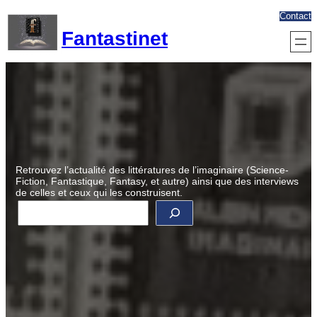
Aller
Contact
au
Fantastinet
contenu
Retrouvez l’actualité des littératures de l’imaginaire (Science-
Fiction, Fantastique, Fantasy, et autre) ainsi que des interviews
de celles et ceux qui les construisent.
R
e
c
h
e
r
c
h
e
r