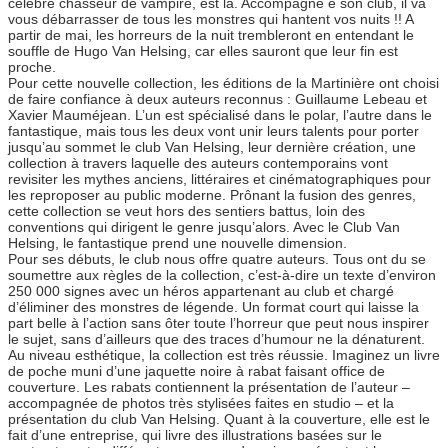
célèbre chasseur de vampire, est là. Accompagné e son club, il va
vous débarrasser de tous les monstres qui hantent vos nuits !! A
partir de mai, les horreurs de la nuit trembleront en entendant le
souffle de Hugo Van Helsing, car elles sauront que leur fin est
proche.
Pour cette nouvelle collection, les éditions de la Martinière ont choisi
de faire confiance à deux auteurs reconnus : Guillaume Lebeau et
Xavier Mauméjean. L’un est spécialisé dans le polar, l’autre dans le
fantastique, mais tous les deux vont unir leurs talents pour porter
jusqu’au sommet le club Van Helsing, leur dernière création, une
collection à travers laquelle des auteurs contemporains vont
revisiter les mythes anciens, littéraires et cinématographiques pour
les reproposer au public moderne. Prônant la fusion des genres,
cette collection se veut hors des sentiers battus, loin des
conventions qui dirigent le genre jusqu’alors. Avec le Club Van
Helsing, le fantastique prend une nouvelle dimension.
Pour ses débuts, le club nous offre quatre auteurs. Tous ont du se
soumettre aux règles de la collection, c’est-à-dire un texte d’environ
250 000 signes avec un héros appartenant au club et chargé
d’éliminer des monstres de légende. Un format court qui laisse la
part belle à l’action sans ôter toute l’horreur que peut nous inspirer
le sujet, sans d’ailleurs que des traces d’humour ne la dénaturent.
Au niveau esthétique, la collection est très réussie. Imaginez un livre
de poche muni d’une jaquette noire à rabat faisant office de
couverture. Les rabats contiennent la présentation de l’auteur –
accompagnée de photos très stylisées faites en studio – et la
présentation du club Van Helsing. Quant à la couverture, elle est le
fait d’une entreprise, qui livre des illustrations basées sur le