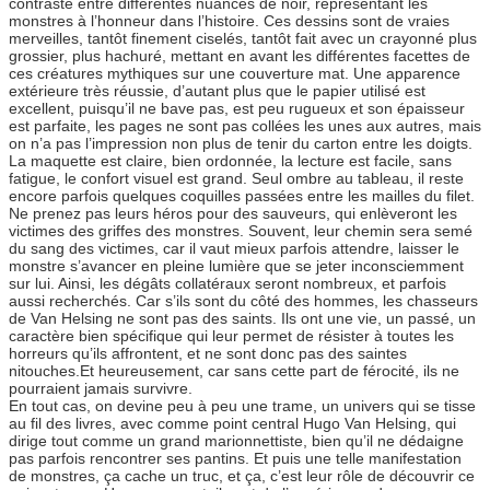
contraste entre différentes nuances de noir, représentant les
monstres à l’honneur dans l’histoire. Ces dessins sont de vraies
merveilles, tantôt finement ciselés, tantôt fait avec un crayonné plus
grossier, plus hachuré, mettant en avant les différentes facettes de
ces créatures mythiques sur une couverture mat. Une apparence
extérieure très réussie, d’autant plus que le papier utilisé est
excellent, puisqu’il ne bave pas, est peu rugueux et son épaisseur
est parfaite, les pages ne sont pas collées les unes aux autres, mais
on n’a pas l’impression non plus de tenir du carton entre les doigts.
La maquette est claire, bien ordonnée, la lecture est facile, sans
fatigue, le confort visuel est grand. Seul ombre au tableau, il reste
encore parfois quelques coquilles passées entre les mailles du filet.
Ne prenez pas leurs héros pour des sauveurs, qui enlèveront les
victimes des griffes des monstres. Souvent, leur chemin sera semé
du sang des victimes, car il vaut mieux parfois attendre, laisser le
monstre s’avancer en pleine lumière que se jeter inconsciemment
sur lui. Ainsi, les dégâts collatéraux seront nombreux, et parfois
aussi recherchés. Car s’ils sont du côté des hommes, les chasseurs
de Van Helsing ne sont pas des saints. Ils ont une vie, un passé, un
caractère bien spécifique qui leur permet de résister à toutes les
horreurs qu’ils affrontent, et ne sont donc pas des saintes
nitouches.Et heureusement, car sans cette part de férocité, ils ne
pourraient jamais survivre.
En tout cas, on devine peu à peu une trame, un univers qui se tisse
au fil des livres, avec comme point central Hugo Van Helsing, qui
dirige tout comme un grand marionnettiste, bien qu’il ne dédaigne
pas parfois rencontrer ses pantins. Et puis une telle manifestation
de monstres, ça cache un truc, et ça, c’est leur rôle de découvrir ce