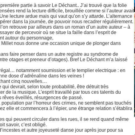
remière partie à savoir Le Déchant.. J’ai trouvé que la folie
nsées rend la lecture difficile, brouillée comme si l’auteur avait
 Une lecture ardue mais qui vaut qu’on s’y attarde. L’alternance
pérer dans la journée, de pouvoir nous recadrer régulièrement.
 l’on retrouve par ailleurs dans un roman d’un autre auteur – à
ayer de percevoir où se situe la faille dans l’esprit de
ent autour du personnage,
rt Millet nous donne une occasion unique de plonger dans
as sans faire penser dans un autre registre au syndrome de
ntre otages et preneur d’otages). Bref Le Déchant m’a laissé
n régal… notamment soumission et le templier electrique : en
nne dose d’adrénaline dans les veines !
chant cinq nouvelles…
i devrait, selon toute probabilité, être détruit très
 de la musique. L’esprit travaillé par tous ces talents du
s rêves éveillés, résurgences de passé.
la population par l’horreur des crimes, ne semblent pas touchés
ez elle et commencera à l’épier, une étrange relation s’établira
des qui peuvent circuler dans les rues, il se rend quand même
t savoir, c’est obligé.
te d’incestes et autre joyeuseté danse jour après jour pour sa