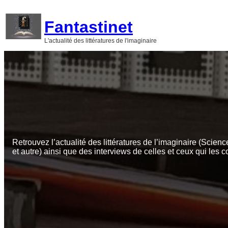
Aller
au
Fantastinet
contenu
L'actualité des littératures de l'imaginaire
Retrouvez l’actualité des littératures de l’imaginaire (Scienc
et autre) ainsi que des interviews de celles et ceux qui les c