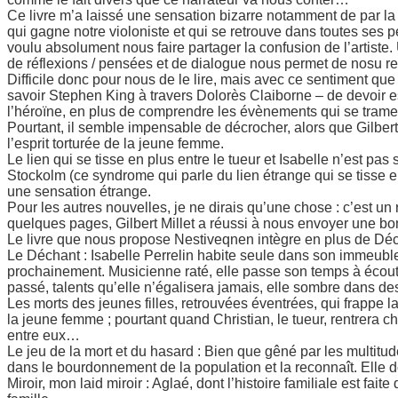
Ce livre m’a laissé une sensation bizarre notamment de par la p
qui gagne notre violoniste et qui se retrouve dans toutes ses pe
voulu absolument nous faire partager la confusion de l’artiste.
de réflexions / pensées et de dialogue nous permet de nosu re
Difficile donc pour nous de le lire, mais avec ce sentiment que
savoir Stephen King à travers Dolorès Claiborne – de devoir ess
l’héroïne, en plus de comprendre les évènements qui se tram
Pourtant, il semble impensable de décrocher, alors que Gilbe
l’esprit torturée de la jeune femme.
Le lien qui se tisse en plus entre le tueur et Isabelle n’est p
Stockolm (ce syndrome qui parle du lien étrange qui se tisse e
une sensation étrange.
Pour les autres nouvelles, je ne dirais qu’une chose : c’est u
quelques pages, Gilbert Millet a réussi à nous envoyer une bo
Le livre que nous propose Nestiveqnen intègre en plus de Dé
Le Déchant : Isabelle Perrelin habite seule dans son immeuble qu
prochainement. Musicienne raté, elle passe son temps à écouter
passé, talents qu’elle n’égalisera jamais, elle sombre dans de
Les morts des jeunes filles, retrouvées éventrées, qui frappe 
la jeune femme ; pourtant quand Christian, le tueur, rentrera ch
entre eux…
Le jeu de la mort et du hasard : Bien que gêné par les multitu
dans le bourdonnement de la population et la reconnaît. Elle doi
Miroir, mon laid miroir : Aglaé, dont l’histoire familiale est fai