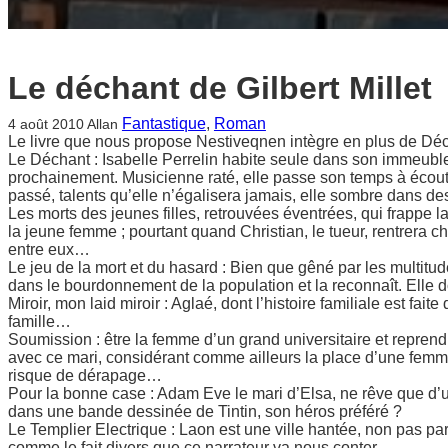
Le déchant de Gilbert Millet
Fantastique
, 
Roman
4 août 2010
Allan
Le livre que nous propose Nestiveqnen intègre en plus de Dé
Le Déchant : Isabelle Perrelin habite seule dans son immeuble qu
prochainement. Musicienne raté, elle passe son temps à écouter
passé, talents qu’elle n’égalisera jamais, elle sombre dans de
Les morts des jeunes filles, retrouvées éventrées, qui frappe 
la jeune femme ; pourtant quand Christian, le tueur, rentrera ch
entre eux…
Le jeu de la mort et du hasard : Bien que gêné par les multitu
dans le bourdonnement de la population et la reconnaît. Elle doi
Miroir, mon laid miroir : Aglaé, dont l’histoire familiale est fai
famille…
Soumission : être la femme d’un grand universitaire et reprend
avec ce mari, considérant comme ailleurs la place d’une femme,
risque de dérapage…
Pour la bonne case : Adam Eve le mari d’Elsa, ne rêve que d’
dans une bande dessinée de Tintin, son héros préféré ?
Le Templier Electrique : Laon est une ville hantée, non pas par
comme le fait divers que ce narrateur va nous conter…