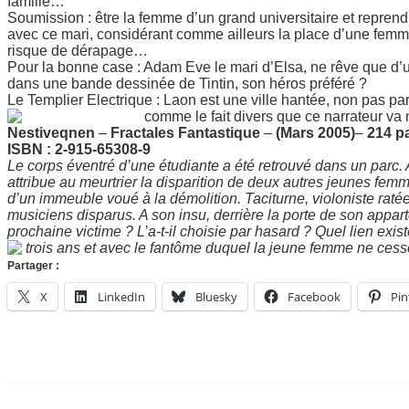
famille…
Soumission : être la femme d’un grand universitaire et reprend
avec ce mari, considérant comme ailleurs la place d’une femme,
risque de dérapage…
Pour la bonne case : Adam Eve le mari d’Elsa, ne rêve que d’
dans une bande dessinée de Tintin, son héros préféré ?
Le Templier Electrique : Laon est une ville hantée, non pas par
comme le fait divers que ce narrateur v
Nestiveqnen
–
Fractales Fantastique
–
(Mars 2005)
–
214 p
ISBN : 2-915-65308-9
Le corps éventré d’une étudiante a été retrouvé dans un parc. 
attribue au meurtrier la disparition de deux autres jeunes femm
d’un immeuble voué à la démolition. Taciturne, violoniste raté
musiciens disparus. A son insu, derrière la porte de son apparte
prochaine victime ? L’a-t-il choisie par hasard ? Quel lien existe-t
trois ans et avec le fantôme duquel la jeune femme ne cess
Partager :
X
LinkedIn
Bluesky
Facebook
Pin