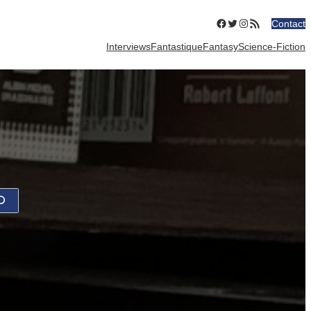
Facebook
Twitter
Instagram
Flux RSS
Contact
Interviews
Fantastique
Fantasy
Science-Fiction