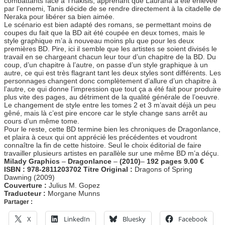
combattants face à Thakisis, apprenant que Laurana a été enlevée
par l’ennemi, Tanis décide de se rendre directement à la citadelle de
Neraka pour libérer sa bien aimée.
Le scénario est bien adapté des romans, se permettant moins de
coupes du fait que la BD ait été coupée en deux tomes, mais le
style graphique m’a à nouveau moins plu que pour les deux
premières BD. Pire, ici il semble que les artistes se soient divisés le
travail en se chargeant chacun leur tour d’un chapitre de la BD. Du
coup, d’un chapitre à l’autre, on passe d’un style graphique à un
autre, ce qui est très flagrant tant les deux styles sont différents. Les
personnages changent donc complètement d’allure d’un chapitre à
l’autre, ce qui donne l’impression que tout ça a été fait pour produire
plus vite des pages, au détriment de la qualité générale de l’oeuvre.
Le changement de style entre les tomes 2 et 3 m’avait déjà un peu
gêné, mais là c’est pire encore car le style change sans arrêt au
cours d’un même tome.
Pour le reste, cette BD termine bien les chroniques de Dragonlance,
et plaira à ceux qui ont apprécié les précédentes et voudront
connaître la fin de cette histoire. Seul le choix éditorial de faire
travailler plusieurs artistes en parallèle sur une même BD m’a déçu.
Milady Graphics
–
Dragonlance
–
(2010)
–
192 pages
9.00 €
ISBN : 978-2811203702
Titre Original :
Dragons of Spring
Dawning (2009)
Couverture :
Julius M. Gopez
Traducteur :
Morgane Munns
Partager :
X
LinkedIn
Bluesky
Facebook