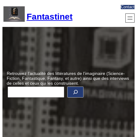
Aller
Contact
au
Fantastinet
contenu
Retrouvez l’actualité des littératures de l’imaginaire (Science-
Fiction, Fantastique, Fantasy, et autre) ainsi que des interviews
de celles et ceux qui les construisent.
R
e
c
h
e
r
c
h
e
r