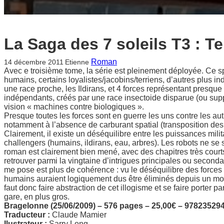
La Saga des 7 soleils T3 : T
Roman
14 décembre 2011
Etienne
Avec e troisième tome, la série est pleinement déployée. Ce
humains, certains loyalistes/jacobins/terriens, d’autres plus 
une race proche, les Ildirans, et 4 forces représentant presque
indépendants, créés par une race insectoide disparue (ou supp
vision « machines contre biologiques ».
Presque toutes les forces sont en guerre les uns contre les aut
notamment à l’absence de carburant spatial (transposition des
Clairement, il existe un déséquilibre entre les puissances milita
challengers (humains, ildirans, eau, arbres). Les robots ne s
roman est clairement bien mené, avec des chapitres très courts p
retrouver parmi la vingtaine d’intrigues principales ou second
me pose est plus de cohérence : vu le déséquilibre des forces en
humains auraient logiquement dus être éliminés depuis un mom
faut donc faire abstraction de cet illogisme et se faire porter
gare, en plus gros.
Bragelonne (25/06/2009) – 576 pages – 25,00€ – 97823529
Traducteur :
Claude Mamier
Ilustrateur :
Sarry Long