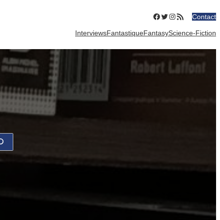
Facebook
Twitter
Instagram
Flux RSS
Contact
Interviews
Fantastique
Fantasy
Science-Fiction