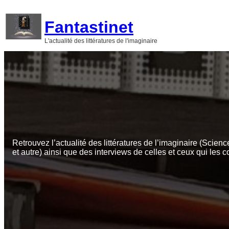
Aller
au
Fantastinet
contenu
L'actualité des littératures de l'imaginaire
Retrouvez l’actualité des littératures de l’imaginaire (Scienc
et autre) ainsi que des interviews de celles et ceux qui les c