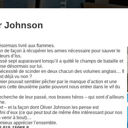
er Johnson
désormais livré aux flammes.
ian de façon à récupérer les armes nécessaire pour sauver le
eurs d’Iss.
é sept auparavant lorsqu’il a quitté le champs de bataille et
èse désormais sur lui.
a nécessité de scinder en deux chacun des volumes anglais… Il
st déjà vu non ?
mier pouvait sembler pêcher par le manque d’action et une
ns cette deuxième partie pouvont nous entrer dans le vif du
recherche de leur passé, nos braves héros – qui sont d’ailleurs
he.
rt – et la façon dont Oliver Johnson les pense est
fini d’eux (ce qui peut tout de même être intéressant pour nos
 venir à bout)…
 mieux apprécier l’ensemble.
2-915-15968-8