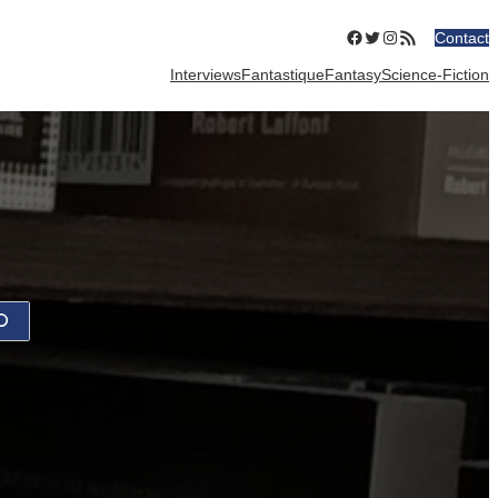
Facebook
Twitter
Instagram
Flux RSS
Contact
Interviews
Fantastique
Fantasy
Science-Fiction