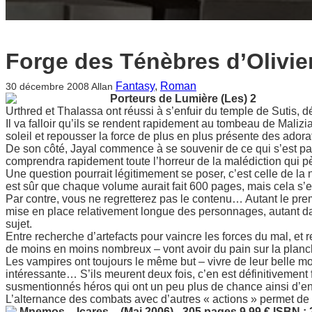
Forge des Ténèbres d’Olivi
Fantasy
, 
Roman
30 décembre 2008
Allan
Porteurs de Lumière (Les) 2
Urthred et Thalassa ont réussi à s’enfuir du temple de Sutis, 
Il va falloir qu’ils se rendent rapidement au tombeau de Maliz
soleil et repousser la force de plus en plus présente des adorat
De son côté, Jayal commence à se souvenir de ce qui s’est pass
comprendra rapidement toute l’horreur de la malédiction qui p
Une question pourrait légitimement se poser, c’est celle de l
est sûr que chaque volume aurait fait 600 pages, mais cela s’e
Par contre, vous ne regretterez pas le contenu… Autant le pre
mise en place relativement longue des personnages, autant da
sujet.
Entre recherche d’artefacts pour vaincre les forces du mal, et 
de moins en moins nombreux – vont avoir du pain sur la planc
Les vampires ont toujours le même but – vivre de leur belle mo
intéressante… S’ils meurent deux fois, c’en est définitivement 
susmentionnés héros qui ont un peu plus de chance ainsi d’en
L’alternance des combats avec d’autres « actions » permet de
Mnemos
–
Icares
–
(Mai 2006)
–
305 pages
9.99 €
ISBN : 