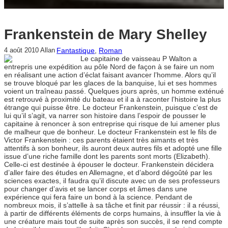
Frankenstein de Mary Shelley
Fantastique
, 
Roman
4 août 2010
Allan
Le capitaine de vaisseau P Walton a
entrepris une expédition au pôle Nord de façon à se faire un nom
en réalisant une action d’éclat faisant avancer l’homme. Alors qu’il
se trouve bloqué par les glaces de la banquise, lui et ses hommes
voient un traîneau passé. Quelques jours après, un homme exténué
est retrouvé à proximité du bateau et il a à raconter l’histoire la plus
étrange qui puisse être. Le docteur Frankenstein, puisque c’est de
lui qu’il s’agit, va narrer son histoire dans l’espoir de pousser le
capitaine à renoncer à son entreprise qui risque de lui amener plus
de malheur que de bonheur. Le docteur Frankenstein est le fils de
Victor Frankenstein : ces parents étaient très aimants et très
attentifs à son bonheur, ils auront deux autres fils et adopté une fille
issue d’une riche famille dont les parents sont morts (Elizabeth).
Celle-ci est destinée à épouser le docteur. Frankenstein décidera
d’aller faire des études en Allemagne, et d’abord dégoûté par les
sciences exactes, il faudra qu’il discute avec un de ses professeurs
pour changer d’avis et se lancer corps et âmes dans une
expérience qui fera faire un bond à la science. Pendant de
nombreux mois, il s’attelle à sa tâche et finit par réussir : il a réussi,
à partir de différents éléments de corps humains, à insuffler la vie à
une créature mais tout de suite après son succès, il se rend compte