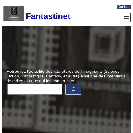
Aller
Contact
au
Fantastinet
contenu
Retrouvez l’actualité des littératures de l’imaginaire (Science-
Fiction, Fantastique, Fantasy, et autre) ainsi que des interviews
de celles et ceux qui les construisent.
R
e
c
h
e
r
c
h
e
r