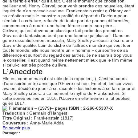
de la terrible erreur qu’il a fait. C’est le moment que choisit son
meilleur ami, Henry Clerval, pour venir prendre des nouvelles, étant
inquiet de n’en recevoir aucune. Frankenstein craint qu’Henry voit
sa création mais le monstre a profité du départ du Docteur pour
s’enfuir. La créature, refusée de toute part de par ses difformités,
commencera à nourrir une haine féroce contre son père…
Ce livre, qui est devenu un classique fait partie des premières
Œuvres de fantastique écrit par une femme qui plus est. Dans un
genre essentiellement masculin, Mary Shelley a réussi à écrire une
Œuvre de qualité. Loin du cliché de l’affreux monstre qui veut tuer
tout le monde, elle nous montre un « homme » qui souffre de sa
différence et surtout du regard des autres. Je ne saurais trop vous
le conseiller, il est quand même nettement mieux que le film même
si celui-ci est très proche du livre.
L’Anecdote
Elle est connue mais il est utile de la rappeler ;-). C’est au cours
d’une soirée entre amis que l’Œuvre est née. En effet, les convives
avaient décidé de jouer à se raconter des histoires à se faire peur et
Mary Shelley créera à ce moment le mythe de Frankenstein. Si
cette soirée eu lieu en 1816, l’Œuvre en elle-même ne fut publiée
qu’en 1817.
Flammarion
–
(1979)
–
pages
ISBN : 2-266-05337-X
Traduction :
Germain d’Hangest
Titre Original :
Frankenstein (1817)
Couverture :
Anne-Marie Adda
En savoir plus
Partager :