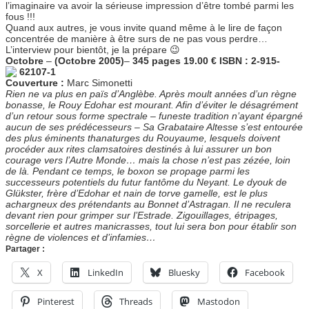
l’imaginaire va avoir la sérieuse impression d’être tombé parmi les
fous !!!
Quand aux autres, je vous invite quand même à le lire de façon
concentrée de manière à être surs de ne pas vous perdre…
L’interview pour bientôt, je la prépare 😉
Octobre
–
(Octobre 2005)
–
345 pages 19.00 € ISBN : 2-915-
62107-1
Couverture :
Marc Simonetti
Rien ne va plus en païs d’Anglèbe. Après moult années d’un règne
bonasse, le Rouy Edohar est mourant. Afin d’éviter le désagrément
d’un retour sous forme spectrale – funeste tradition n’ayant épargné
aucun de ses prédécesseurs – Sa Grabataire Altesse s’est entourée
des plus éminents thanaturges du Rouyaume, lesquels doivent
procéder aux rites clamsatoires destinés à lui assurer un bon
courage vers l’Autre Monde… mais la chose n’est pas zézée, loin
de là. Pendant ce temps, le boxon se propage parmi les
successeurs potentiels du futur fantôme du Neyant. Le dyouk de
Glükster, frère d’Edohar et nain de torve gamelle, est le plus
achargneux des prétendants au Bonnet d’Astragan. Il ne reculera
devant rien pour grimper sur l’Estrade. Zigouillages, étripages,
sorcellerie et autres manicrasses, tout lui sera bon pour établir son
règne de violences et d’infamies…
Partager :
X
LinkedIn
Bluesky
Facebook
Pinterest
Threads
Mastodon