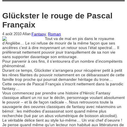
Glückster le rouge de Pascal
Françaix
Fantasy
, 
Roman
4 août 2010
Allan
Tout va de mal en pis dans le royaume
d’Anglèbe… Le roi refuse de mourir de la même façon que ses
ancêtres c’est à dire moyennant un retour sous l’état spectral… Il
préfèrerait nettement pouvoir jouir tranquillement de sa non vie
sans supporter davantage son entourage.
Pour parvenir à ces fins, il s’entourera d’un nombre d’incompétents
phénoménal.
Durant ce temps, Glückster s’arrangera pour récupérer petit à petit
les rênes filantes du pouvoir notamment en ce débarassant de cette
famille trop proche qui pourrait demander héritage du trone…
Cette oeuvre de Pascal Françaix s’inscrit nettement dans la parodic
fantasy…
Vous commencez par prendre une histoire d’Héroïc Fantasy
classique alliant un roi sur le déclin, personnage voulant absolument
le pouvoir – et là de façon radicale -. Nous retrouvons toute la
sauvagerie des oeuvres classiques de fantasy avec néanmoins un
bémol : les méthodes d’assassinat sont quand même plus
recherchée (tué par un abus volumétrique de boisson alcoolisé).
Le véritable délice tient au style lui-même… Un vrai chef d’oeuvre !
Je pense quand même qu’un lecteur non habitué aux littératures de