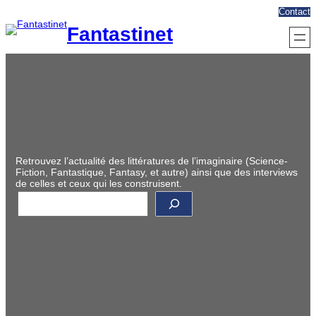
Aller
Contact
au
Fantastinet
contenu
Retrouvez l’actualité des littératures de l’imaginaire (Science-
Fiction, Fantastique, Fantasy, et autre) ainsi que des interviews
de celles et ceux qui les construisent.
R
e
c
h
e
r
c
h
e
r